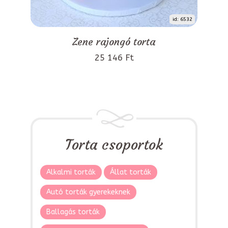
id: 6532
Zene rajongó torta
25 146 Ft
Torta csoportok
Alkalmi torták
Állat torták
Autó torták gyerekeknek
Ballagás torták