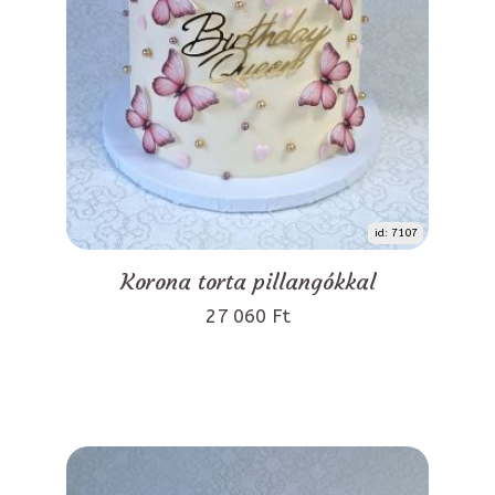
id: 7107
Korona torta pillangókkal
27 060 Ft