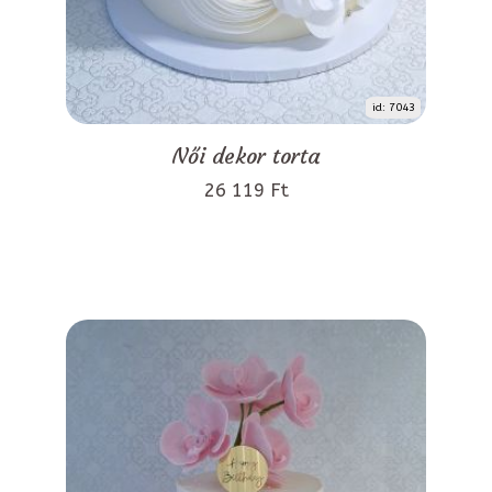
id: 7043
Női dekor torta
26 119 Ft