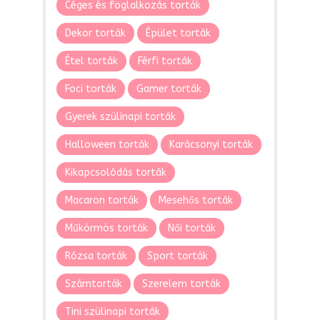
Céges és foglalkozás torták
Dekor torták
Épület torták
Étel torták
Férfi torták
Foci torták
Gamer torták
Gyerek szülinapi torták
Halloween torták
Karácsonyi torták
Kikapcsolódás torták
Macaron torták
Mesehős torták
Műkörmös torták
Női torták
Rózsa torták
Sport torták
Számtorták
Szerelem torták
Tini szülinapi torták