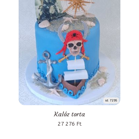
id: 7295
Kalóz torta
27 276 Ft