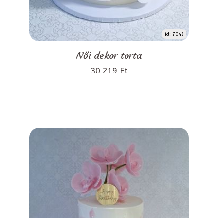
id: 7043
Női dekor torta
30 219 Ft