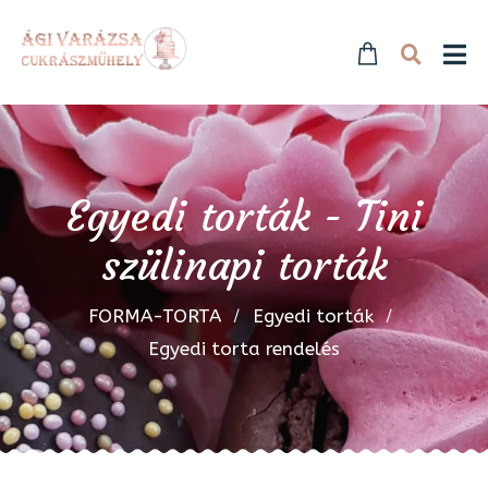
Egyedi torták - Tini
szülinapi torták
FORMA-TORTA
Egyedi torták
Egyedi torta rendelés