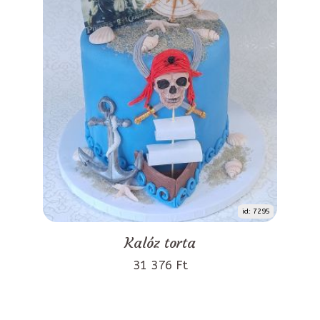
id: 7295
Kalóz torta
31 376 Ft