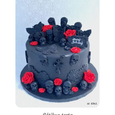
id: 6941
Gótikus torta