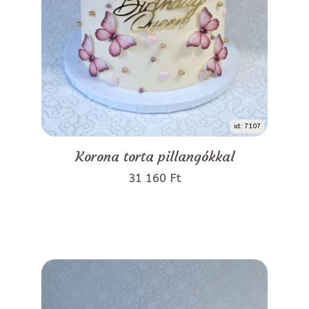
id: 7107
Korona torta pillangókkal
31 160 Ft