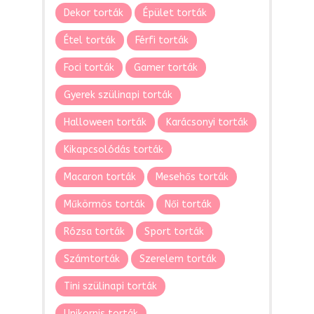
Dekor torták
Épület torták
Étel torták
Férfi torták
Foci torták
Gamer torták
Gyerek szülinapi torták
Halloween torták
Karácsonyi torták
Kikapcsolódás torták
Macaron torták
Mesehős torták
Műkörmös torták
Női torták
Rózsa torták
Sport torták
Számtorták
Szerelem torták
Tini szülinapi torták
Unikornis torták