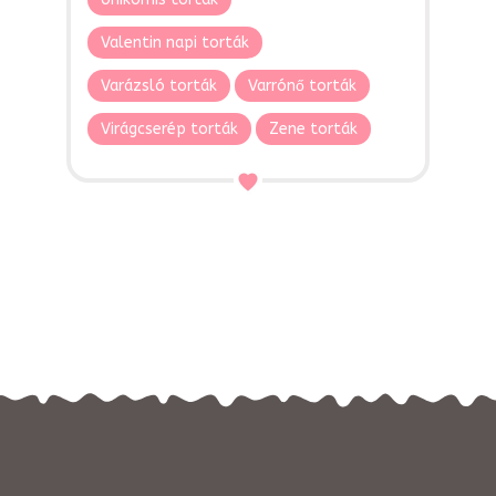
Valentin napi torták
Varázsló torták
Varrónő torták
Virágcserép torták
Zene torták