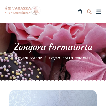
Zongora formatorta
Egyedi torták
Egyedi torta rendelés