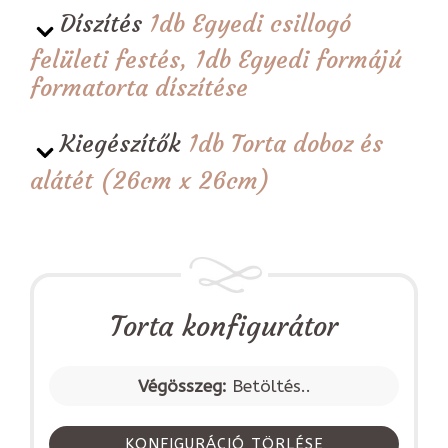
Díszítés
1db Egyedi csillogó
felületi festés, 1db Egyedi formájú
formatorta díszítése
Kiegészítők
1db Torta doboz és
alátét (26cm x 26cm)
Torta konfigurátor
Végösszeg:
Betöltés..
KONFIGURÁCIÓ TÖRLÉSE