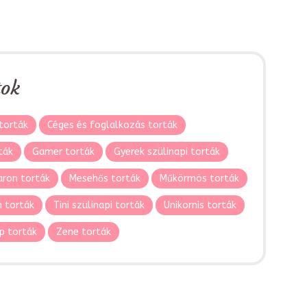
tok
torták
Céges és foglalkozás torták
ták
Gamer torták
Gyerek szülinapi torták
ron torták
Mesehős torták
Műkörmös torták
 torták
Tini szülinapi torták
Unikornis torták
p torták
Zene torták