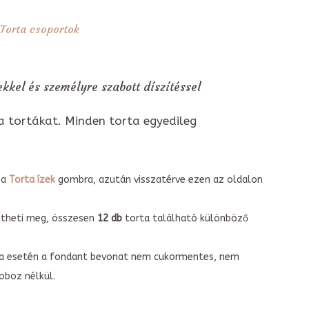
Torta csoportok
kkel és személyre szabott díszítéssel
a tortákat. Minden torta egyedileg
 a
Torta ízek
gombra, azután visszatérve ezen az oldalon
intheti meg, összesen
12 db
torta található különböző
torta esetén a fondant bevonat nem cukormentes, nem
boz nélkül.