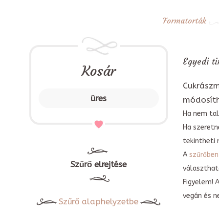
Formatorták
Egyedi ti
Kosár
Cukrászm
üres
módosít
Ha nem tal
Ha szeretn
tekintheti 
A
szűrőben
Szűrő elrejtése
választható
Figyelem! 
vegán és n
Szűrő alaphelyzetbe