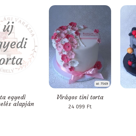
id: 7569
rta egyedi
Virágos tini torta
zelés alapján
24 099 Ft