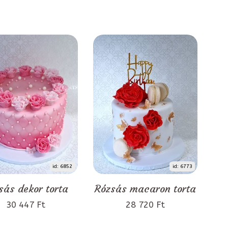
id: 6852
id: 6773
sás dekor torta
Rózsás macaron torta
30 447 Ft
28 720 Ft