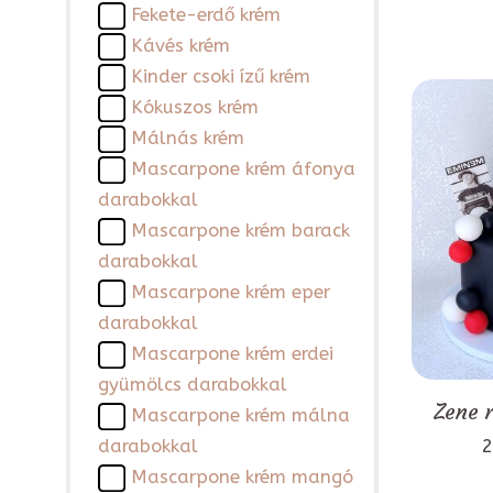
Fekete-erdő krém
Kávés krém
Kinder csoki ízű krém
Kókuszos krém
Málnás krém
Mascarpone krém áfonya
darabokkal
Mascarpone krém barack
darabokkal
Mascarpone krém eper
darabokkal
Mascarpone krém erdei
gyümölcs darabokkal
Zene 
Mascarpone krém málna
2
darabokkal
Mascarpone krém mangó