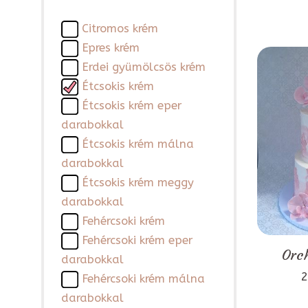
Citromos krém
Epres krém
Erdei gyümölcsös krém
Étcsokis krém
Étcsokis krém eper
darabokkal
Étcsokis krém málna
darabokkal
Étcsokis krém meggy
darabokkal
Fehércsoki krém
Fehércsoki krém eper
Orch
darabokkal
2
Fehércsoki krém málna
darabokkal