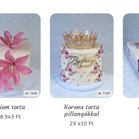
id: 7165
id: 7107
liom torta
Korona torta
pillangókkal
8 943 Ft
29 410 Ft