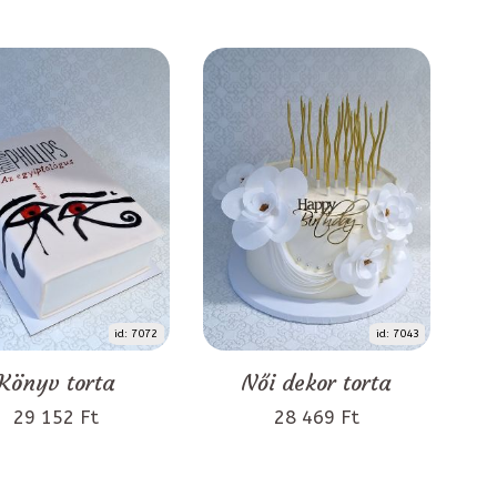
id: 7072
id: 7043
Könyv torta
Női dekor torta
29 152 Ft
28 469 Ft