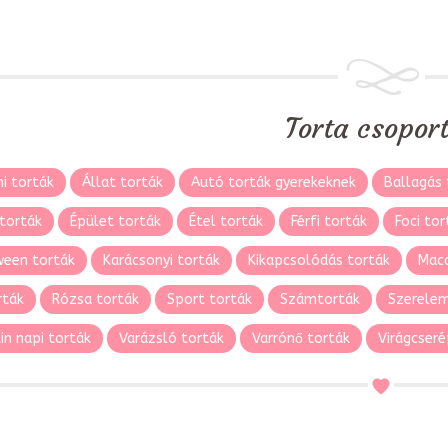
Torta csopor
i torták
Állat torták
Autó torták gyerekeknek
Ballagás 
torták
Épület torták
Étel torták
Férfi torták
Foci tor
ween torták
Karácsonyi torták
Kikapcsolódás torták
Maca
rták
Rózsa torták
Sport torták
Számtorták
Szerelem
in napi torták
Varázsló torták
Varrónő torták
Virágcseré