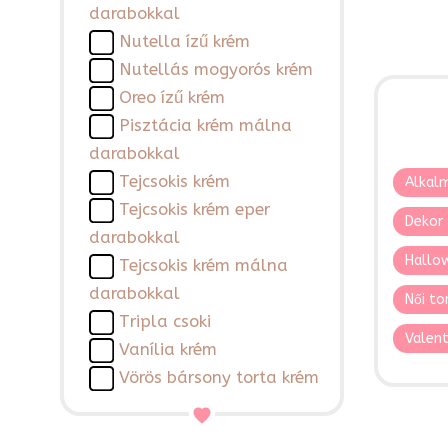
darabokkal
Nutella ízű krém
Nutellás mogyorós krém
Oreo ízű krém
Pisztácia krém málna
darabokkal
Tejcsokis krém
Alkalm
Tejcsokis krém eper
Dekor 
darabokkal
Hallo
Tejcsokis krém málna
darabokkal
Női to
Tripla csoki
Valent
Vanília krém
Vörös bársony torta krém