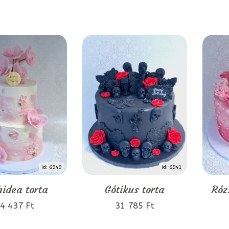
id: 6949
id: 6941
idea torta
Gótikus torta
Róz
4 437 Ft
31 785 Ft