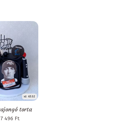
id: 6532
rajongó torta
7 496 Ft