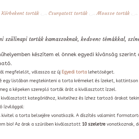
Körbekent torták
Csurgatott torták
Mousse torták
ni szülinapi torták kamaszoknak, kedvenc témákkal, színe
űhelyemben készítem el önnek egyedi kívánság szerint 
ható.
ál megfelelőt, válassza az új
Egyedi torta
lehetőséget.
é egy listában megtekinteni a torta krémeket és ízeket, kattintson
meg a képeken szereplő torták árát a kiválasztott ízzel.
kiválasztott kategóriához, kivitelhez és ízhez tartozó árakat tek
 ízvilággal:
A kivitel a torta belsejére vonatkozik. A díszítés valamint forma
em bio! Az árak a szűrőben kiválasztott
10 szeletre
vonatkoznak, do