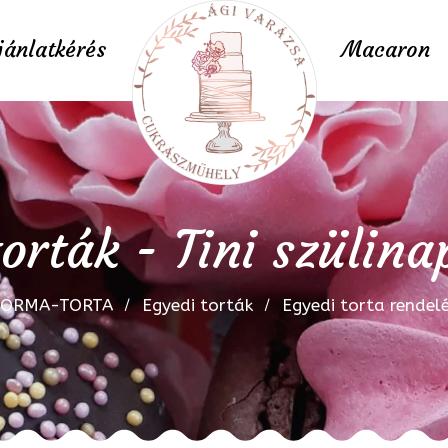
jánlatkérés
Macaron
orták - Tini szülina
FORMA-TORTA
Egyedi torták
Egyedi torta rendel