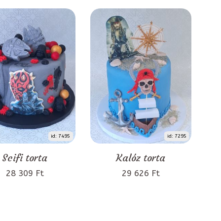
id: 7495
id: 7295
Scifi torta
Kalóz torta
28 309 Ft
29 626 Ft