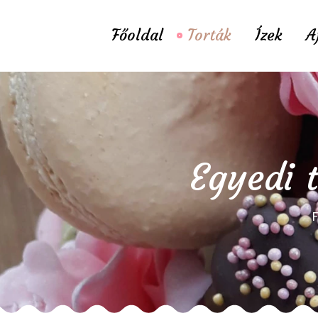
Főoldal
Torták
Ízek
A
Egyedi t