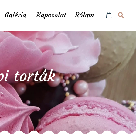
Galéria
Kapcsolat
Rólam
pi torták
és