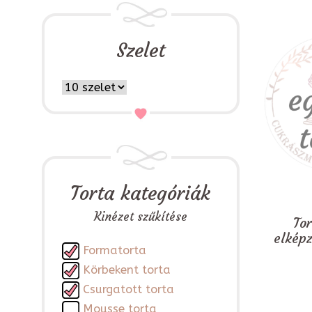
Szelet
Torta kategóriák
Kinézet szűkítése
To
elkép
Formatorta
Körbekent torta
Csurgatott torta
Mousse torta