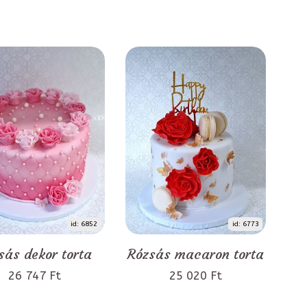
id: 6852
id: 6773
sás dekor torta
Rózsás macaron torta
26 747 Ft
25 020 Ft