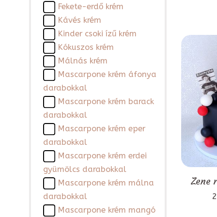
Fekete-erdő krém
Kávés krém
Kinder csoki ízű krém
Kókuszos krém
Málnás krém
Mascarpone krém áfonya
darabokkal
Mascarpone krém barack
darabokkal
Mascarpone krém eper
darabokkal
Mascarpone krém erdei
gyümölcs darabokkal
Zene 
Mascarpone krém málna
2
darabokkal
Mascarpone krém mangó