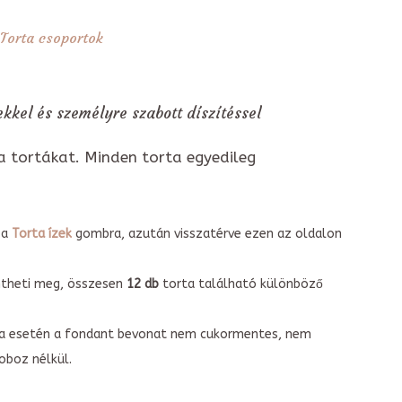
Torta csoportok
kkel és személyre szabott díszítéssel
a tortákat. Minden torta egyedileg
 a
Torta ízek
gombra, azután visszatérve ezen az oldalon
intheti meg, összesen
12 db
torta található különböző
torta esetén a fondant bevonat nem cukormentes, nem
boz nélkül.