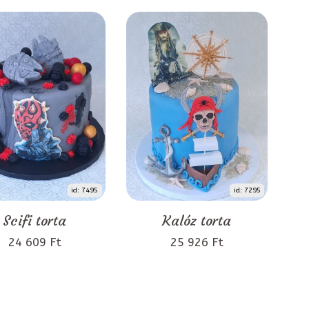
id: 7495
id: 7295
Scifi torta
Kalóz torta
24 609 Ft
25 926 Ft