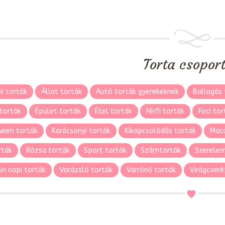
Torta csopor
i torták
Állat torták
Autó torták gyerekeknek
Ballagás 
torták
Épület torták
Étel torták
Férfi torták
Foci tor
ween torták
Karácsonyi torták
Kikapcsolódás torták
Maca
rták
Rózsa torták
Sport torták
Számtorták
Szerelem
in napi torták
Varázsló torták
Varrónő torták
Virágcseré