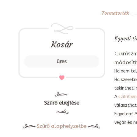
Formatorták
Egyedi ti
Kosár
Cukrászm
üres
módosít
Ha nem tal
Ha szeretn
tekintheti 
A
szűrőben
Szűrő elrejtése
választható
Figyelem! 
vegán és n
Szűrő alaphelyzetbe