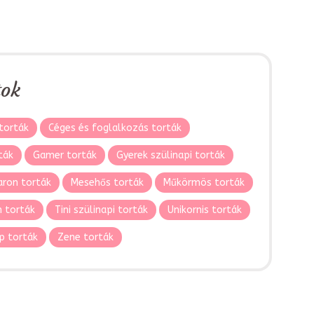
tok
torták
Céges és foglalkozás torták
ták
Gamer torták
Gyerek szülinapi torták
ron torták
Mesehős torták
Műkörmös torták
 torták
Tini szülinapi torták
Unikornis torták
p torták
Zene torták