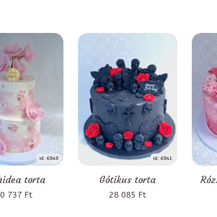
id: 6949
id: 6941
idea torta
Gótikus torta
Róz
0 737 Ft
28 085 Ft