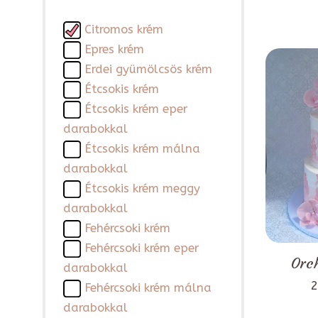
Citromos krém
Epres krém
Erdei gyümölcsös krém
Étcsokis krém
Étcsokis krém eper
darabokkal
Étcsokis krém málna
darabokkal
Étcsokis krém meggy
darabokkal
Fehércsoki krém
Fehércsoki krém eper
Orch
darabokkal
2
Fehércsoki krém málna
darabokkal