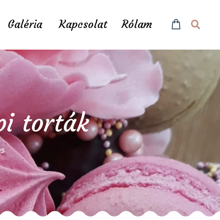
Galéria
Kapcsolat
Rólam
pi torták
és