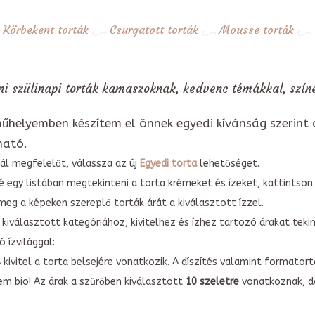
Körbekent torták
Csurgatott torták
Mousse torták
ni szülinapi torták kamaszoknak, kedvenc témákkal, színe
űhelyemben készítem el önnek egyedi kívánság szerint 
ható.
ál megfelelőt, válassza az új
Egyedi torta
lehetőséget.
é egy listában megtekinteni a torta krémeket és ízeket, kattintson
meg a képeken szereplő torták árát a kiválasztott ízzel.
kiválasztott kategóriához, kivitelhez és ízhez tartozó árakat tek
 ízvilággal:
A kivitel a torta belsejére vonatkozik. A díszítés valamint forma
em bio! Az árak a szűrőben kiválasztott
10 szeletre
vonatkoznak, do