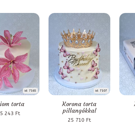
id: 7165
id: 7107
liom torta
Korona torta
pillangókkal
5 243 Ft
25 710 Ft