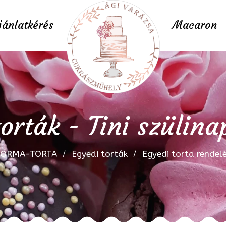
jánlatkérés
Macaron
orták - Tini szülina
FORMA-TORTA
Egyedi torták
Egyedi torta rendel