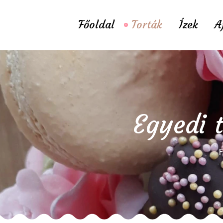
Főoldal
Torták
Ízek
A
Egyedi t