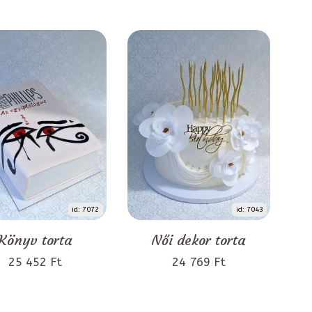
id: 7072
id: 7043
Könyv torta
Női dekor torta
25 452 Ft
24 769 Ft