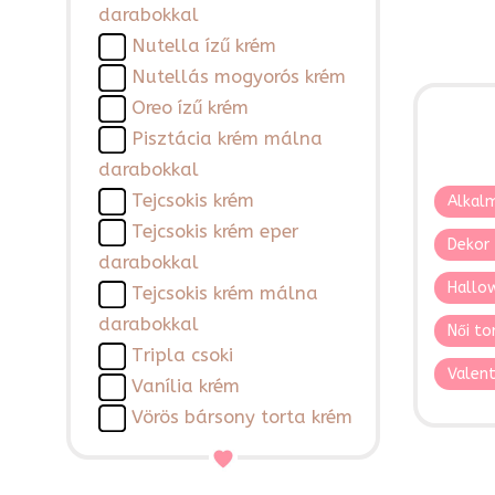
darabokkal
Nutella ízű krém
Nutellás mogyorós krém
Oreo ízű krém
Pisztácia krém málna
darabokkal
Tejcsokis krém
Alkalm
Tejcsokis krém eper
Dekor 
darabokkal
Hallo
Tejcsokis krém málna
darabokkal
Női to
Tripla csoki
Valent
Vanília krém
Vörös bársony torta krém