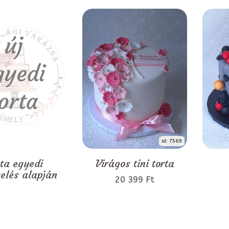
id: 7569
rta egyedi
Virágos tini torta
zelés alapján
20 399 Ft