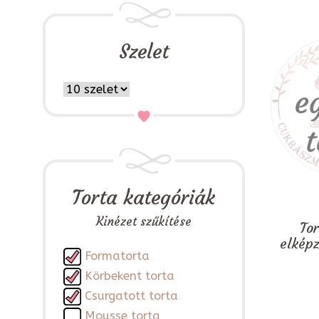
Szelet
Torta kategóriák
Kinézet szűkítése
To
elkép
Formatorta
Körbekent torta
Csurgatott torta
Mousse torta