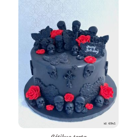
id: 6941
Gótikus torta