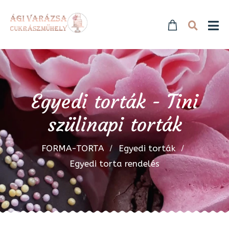
Egyedi torták - Tini
szülinapi torták
FORMA-TORTA
Egyedi torták
Egyedi torta rendelés