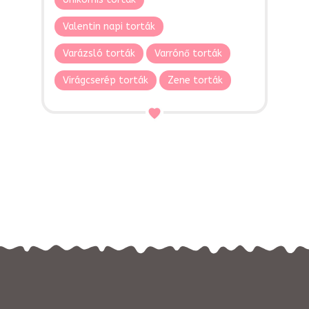
Valentin napi torták
Varázsló torták
Varrónő torták
Virágcserép torták
Zene torták