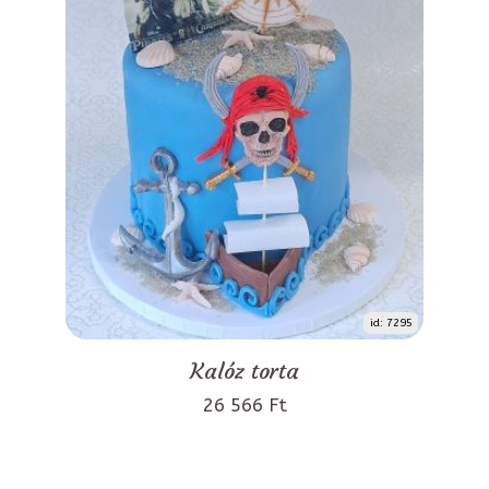
id: 7295
Kalóz torta
26 566 Ft