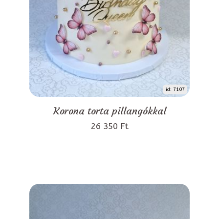
id: 7107
Korona torta pillangókkal
26 350 Ft