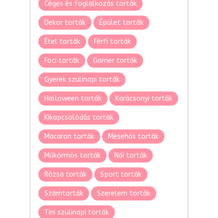
Céges és foglalkozás torták
Dekor torták
Épület torták
Étel torták
Férfi torták
Foci torták
Gamer torták
Gyerek szülinapi torták
Halloween torták
Karácsonyi torták
Kikapcsolódás torták
Macaron torták
Mesehős torták
Műkörmös torták
Női torták
Rózsa torták
Sport torták
Számtorták
Szerelem torták
Tini szülinapi torták