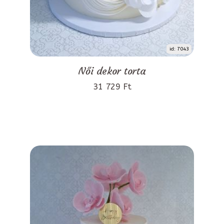
id: 7043
Női dekor torta
31 729 Ft