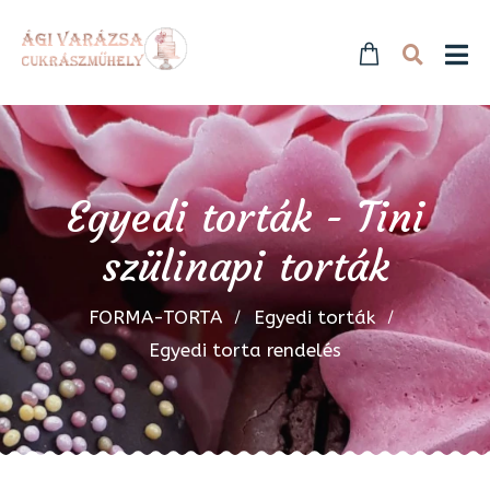
Egyedi torták - Tini
szülinapi torták
FORMA-TORTA
Egyedi torták
Egyedi torta rendelés