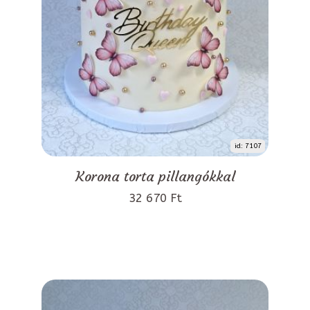
id: 7107
Korona torta pillangókkal
32 670 Ft