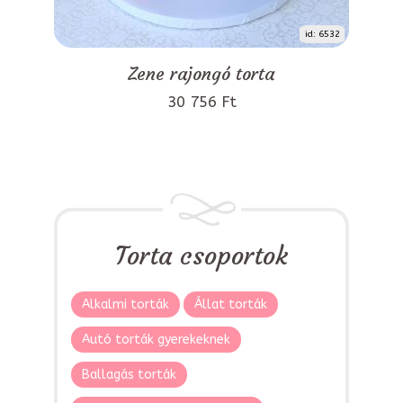
id: 6532
Zene rajongó torta
30 756 Ft
Torta csoportok
Alkalmi torták
Állat torták
Autó torták gyerekeknek
Ballagás torták