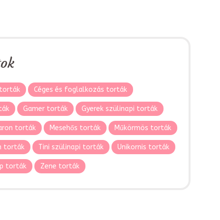
tok
torták
Céges és foglalkozás torták
ták
Gamer torták
Gyerek szülinapi torták
ron torták
Mesehős torták
Műkörmös torták
 torták
Tini szülinapi torták
Unikornis torták
p torták
Zene torták