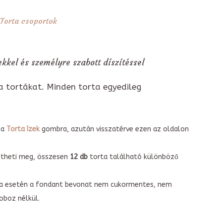
Torta csoportok
kkel és személyre szabott díszítéssel
a tortákat. Minden torta egyedileg
 a
Torta ízek
gombra, azután visszatérve ezen az oldalon
intheti meg, összesen
12 db
torta található különböző
torta esetén a fondant bevonat nem cukormentes, nem
boz nélkül.