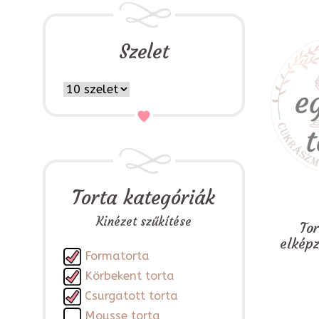
Szelet
Torta kategóriák
Kinézet szűkítése
To
elkép
Formatorta
Körbekent torta
Csurgatott torta
Mousse torta