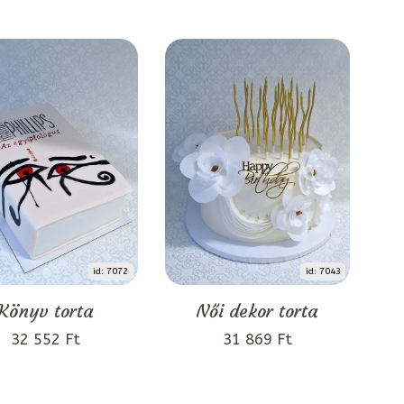
id: 7072
id: 7043
Könyv torta
Női dekor torta
32 552 Ft
31 869 Ft