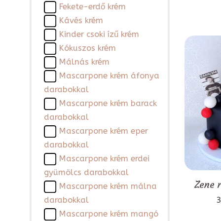
Fekete-erdő krém
Kávés krém
Kinder csoki ízű krém
Kókuszos krém
Málnás krém
Mascarpone krém áfonya
darabokkal
Mascarpone krém barack
darabokkal
Mascarpone krém eper
darabokkal
Mascarpone krém erdei
gyümölcs darabokkal
Zene 
Mascarpone krém málna
3
darabokkal
Mascarpone krém mangó