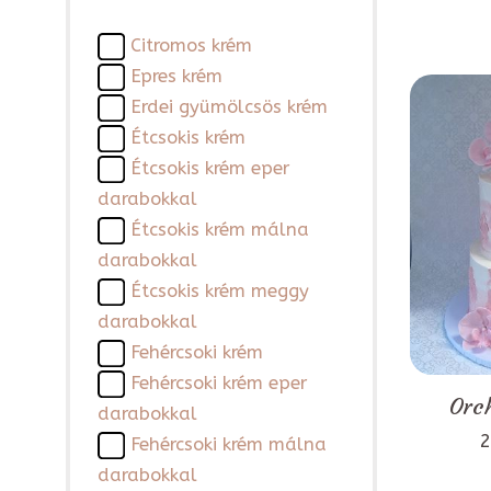
Citromos krém
Epres krém
Erdei gyümölcsös krém
Étcsokis krém
Étcsokis krém eper
darabokkal
Étcsokis krém málna
darabokkal
Étcsokis krém meggy
darabokkal
Fehércsoki krém
Fehércsoki krém eper
Orch
darabokkal
2
Fehércsoki krém málna
darabokkal