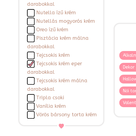
darabokkal
Nutella ízű krém
Nutellás mogyorós krém
Oreo ízű krém
Pisztácia krém málna
darabokkal
Tejcsokis krém
Alkalm
Tejcsokis krém eper
Dekor 
darabokkal
Hallo
Tejcsokis krém málna
darabokkal
Női to
Tripla csoki
Valent
Vanília krém
Vörös bársony torta krém