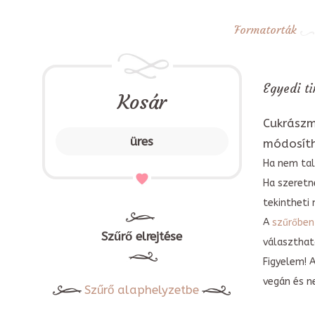
Formatorták
Egyedi ti
Kosár
Cukrászm
üres
módosít
Ha nem tal
Ha szeretn
tekintheti 
A
szűrőben
Szűrő elrejtése
választható
Figyelem! 
vegán és n
Szűrő alaphelyzetbe