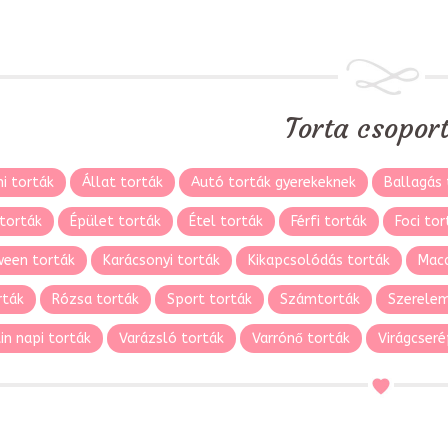
Torta csopor
i torták
Állat torták
Autó torták gyerekeknek
Ballagás 
torták
Épület torták
Étel torták
Férfi torták
Foci tor
ween torták
Karácsonyi torták
Kikapcsolódás torták
Maca
rták
Rózsa torták
Sport torták
Számtorták
Szerelem
in napi torták
Varázsló torták
Varrónő torták
Virágcseré