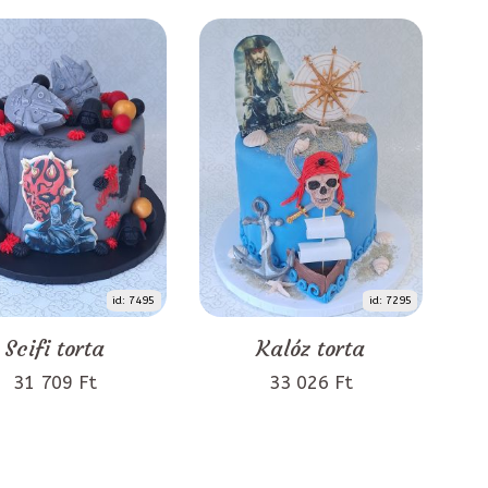
id: 7495
id: 7295
Scifi torta
Kalóz torta
31 709 Ft
33 026 Ft