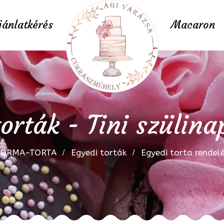
jánlatkérés
Macaron
orták - Tini szülina
FORMA-TORTA
Egyedi torták
Egyedi torta rendel