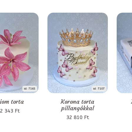
id: 7165
id: 7107
liom torta
Korona torta
pillangókkal
2 343 Ft
32 810 Ft