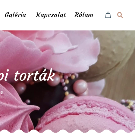
Galéria
Kapcsolat
Rólam
pi torták
és