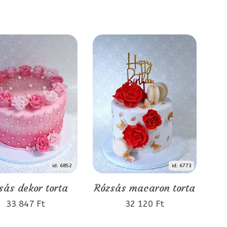
id: 6852
id: 6773
sás dekor torta
Rózsás macaron torta
33 847 Ft
32 120 Ft