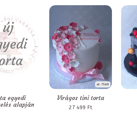
id: 7569
rta egyedi
Virágos tini torta
zelés alapján
27 499 Ft