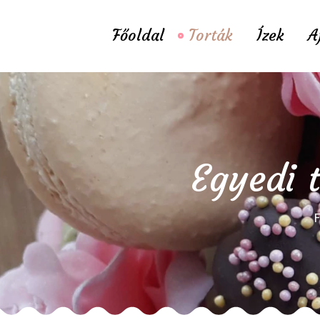
Főoldal
Torták
Ízek
A
Egyedi t