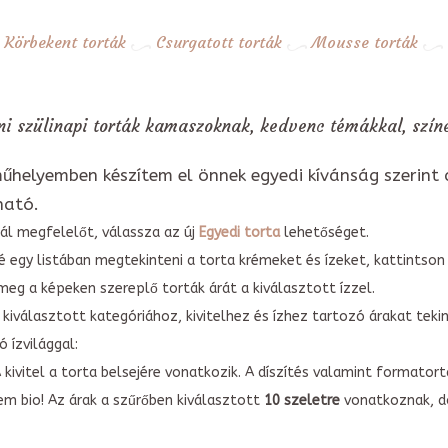
Körbekent torták
Csurgatott torták
Mousse torták
ni szülinapi torták kamaszoknak, kedvenc témákkal, színe
űhelyemben készítem el önnek egyedi kívánság szerint 
ható.
ál megfelelőt, válassza az új
Egyedi torta
lehetőséget.
é egy listában megtekinteni a torta krémeket és ízeket, kattintson
meg a képeken szereplő torták árát a kiválasztott ízzel.
kiválasztott kategóriához, kivitelhez és ízhez tartozó árakat tek
 ízvilággal:
A kivitel a torta belsejére vonatkozik. A díszítés valamint forma
em bio! Az árak a szűrőben kiválasztott
10 szeletre
vonatkoznak, do