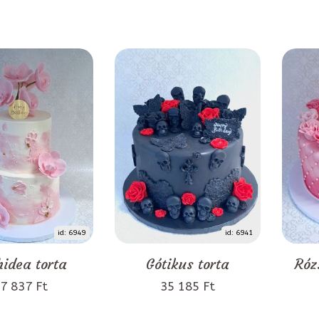
id: 6949
id: 6941
idea torta
Gótikus torta
Róz
7 837 Ft
35 185 Ft