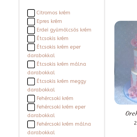
Citromos krém
Epres krém
Erdei gyümölcsös krém
Étcsokis krém
Étcsokis krém eper
darabokkal
Étcsokis krém málna
darabokkal
Étcsokis krém meggy
darabokkal
Fehércsoki krém
Fehércsoki krém eper
Orch
darabokkal
2
Fehércsoki krém málna
darabokkal