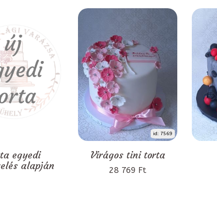
id: 7569
rta egyedi
Virágos tini torta
zelés alapján
28 769 Ft