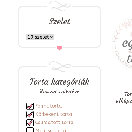
Szelet
Torta kategóriák
Kinézet szűkítése
To
elkép
Formatorta
Körbekent torta
Csurgatott torta
Mousse torta