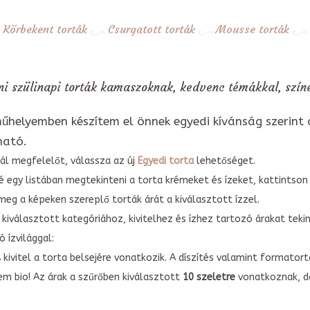
Körbekent torták
Csurgatott torták
Mousse torták
ni szülinapi torták kamaszoknak, kedvenc témákkal, színe
űhelyemben készítem el önnek egyedi kívánság szerint 
ható.
ál megfelelőt, válassza az új
Egyedi torta
lehetőséget.
é egy listában megtekinteni a torta krémeket és ízeket, kattintson
meg a képeken szereplő torták árát a kiválasztott ízzel.
kiválasztott kategóriához, kivitelhez és ízhez tartozó árakat tek
 ízvilággal:
A kivitel a torta belsejére vonatkozik. A díszítés valamint forma
em bio! Az árak a szűrőben kiválasztott
10 szeletre
vonatkoznak, do