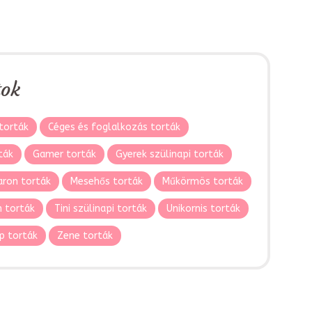
tok
torták
Céges és foglalkozás torták
ták
Gamer torták
Gyerek szülinapi torták
ron torták
Mesehős torták
Műkörmös torták
 torták
Tini szülinapi torták
Unikornis torták
p torták
Zene torták