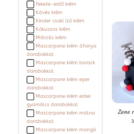
Fekete-erdő krém
Kávés krém
Kinder csoki ízű krém
Kókuszos krém
Málnás krém
Mascarpone krém áfonya
darabokkal
Mascarpone krém barack
darabokkal
Mascarpone krém eper
darabokkal
Mascarpone krém erdei
gyümölcs darabokkal
Zene 
Mascarpone krém málna
3
darabokkal
Mascarpone krém mangó