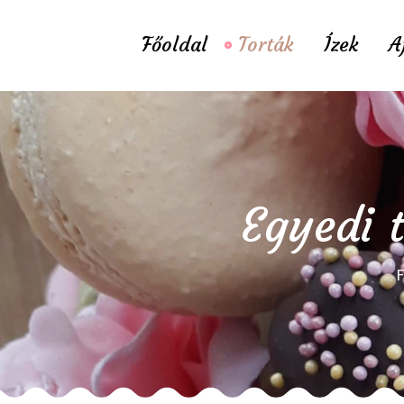
Főoldal
Torták
Ízek
A
Egyedi t