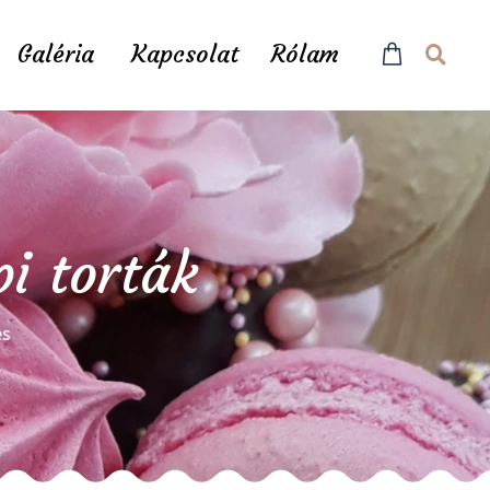
Galéria
Kapcsolat
Rólam
pi torták
és