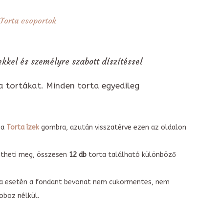
Torta csoportok
kkel és személyre szabott díszítéssel
a tortákat. Minden torta egyedileg
 a
Torta ízek
gombra, azután visszatérve ezen az oldalon
intheti meg, összesen
12 db
torta található különböző
torta esetén a fondant bevonat nem cukormentes, nem
boz nélkül.