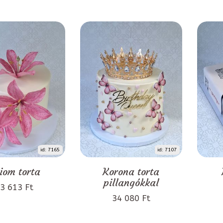
id: 7165
id: 7107
liom torta
Korona torta
pillangókkal
3 613 Ft
34 080 Ft