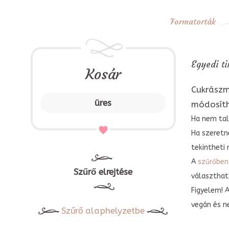
Formatorták
Egyedi ti
Kosár
Cukrászm
üres
módosít
Ha nem tal
Ha szeretn
tekintheti 
A
szűrőben
Szűrő elrejtése
választható
Figyelem! 
vegán és n
Szűrő alaphelyzetbe