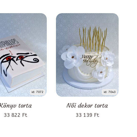
id: 7072
id: 7043
Könyv torta
Női dekor torta
33 822 Ft
33 139 Ft