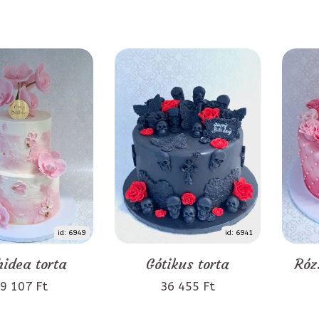
id: 6949
id: 6941
idea torta
Gótikus torta
Róz
9 107 Ft
36 455 Ft