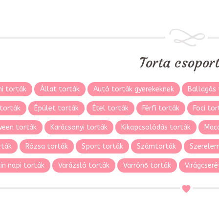
Torta csopor
i torták
Állat torták
Autó torták gyerekeknek
Ballagás 
torták
Épület torták
Étel torták
Férfi torták
Foci tor
ween torták
Karácsonyi torták
Kikapcsolódás torták
Maca
rták
Rózsa torták
Sport torták
Számtorták
Szerelem
in napi torták
Varázsló torták
Varrónő torták
Virágcseré