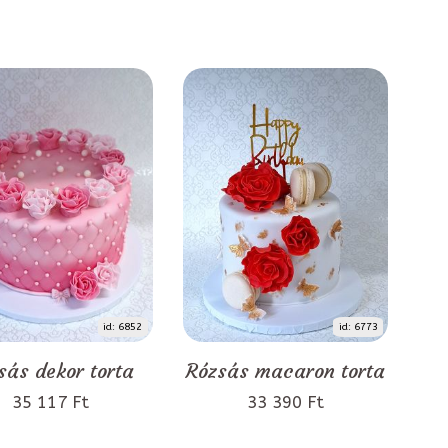
id: 6852
id: 6773
sás dekor torta
Rózsás macaron torta
35 117 Ft
33 390 Ft