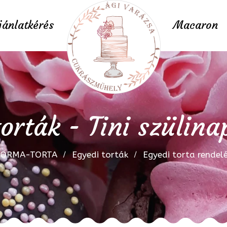
jánlatkérés
Macaron
orták - Tini szülina
FORMA-TORTA
Egyedi torták
Egyedi torta rendel