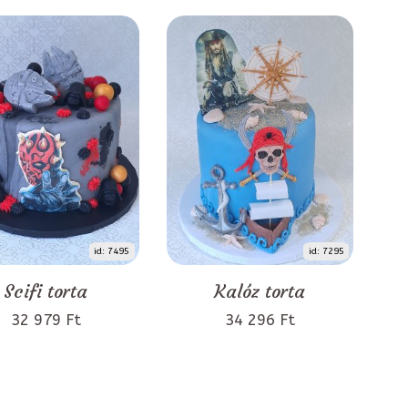
id: 7495
id: 7295
Scifi torta
Kalóz torta
32 979 Ft
34 296 Ft