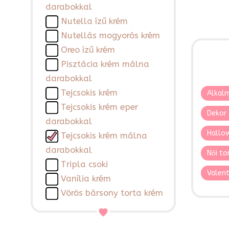
darabokkal
Nutella ízű krém
Nutellás mogyorós krém
Oreo ízű krém
Pisztácia krém málna
darabokkal
Tejcsokis krém
Alkalm
Tejcsokis krém eper
Dekor 
darabokkal
Hallo
Tejcsokis krém málna
darabokkal
Női to
Tripla csoki
Valent
Vanília krém
Vörös bársony torta krém