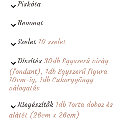
Piskóta
Bevonat
Szelet
10 szelet
Díszítés
30db Egyszerű virág
(fondant), 1db Egyszerű figura
10cm-ig, 1db Cukorgyöngy
válogatás
Kiegészítők
1db Torta doboz és
alátét (26cm x 26cm)