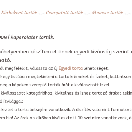
Körbekent torták
Csurgatott torták
Mousse torták
nel kapcsolatos torták.
űhelyemben készítem el önnek egyedi kívánság szerint 
ható.
ál megfelelőt, válassza az új
Egyedi torta
lehetőséget.
é egy listában megtekinteni a torta krémeket és ízeket, kattintson
meg a képeken szereplő torták árát a kiválasztott ízzel.
kiválasztott kategóriához, kivitelhez és ízhez tartozó árakat tek
 ízvilággal:
A kivitel a torta belsejére vonatkozik. A díszítés valamint forma
em bio! Az árak a szűrőben kiválasztott
10 szeletre
vonatkoznak, do