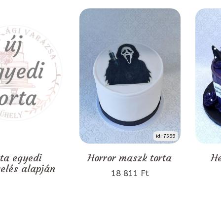
id: 7599
rta egyedi
Horror maszk torta
He
zelés alapján
18 811 Ft