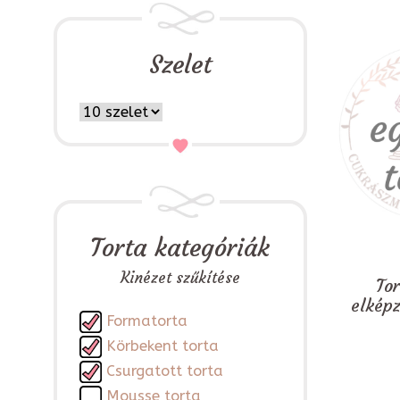
Szelet
Torta kategóriák
Kinézet szűkítése
To
elkép
Formatorta
Körbekent torta
Csurgatott torta
Mousse torta