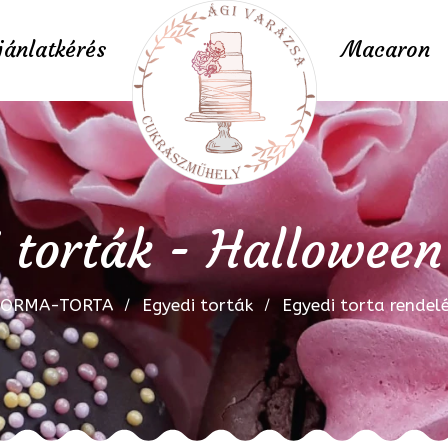
jánlatkérés
Macaron
 torták - Halloween
FORMA-TORTA
Egyedi torták
Egyedi torta rendel