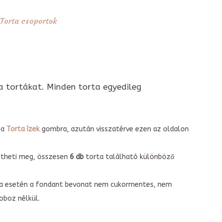
Torta csoportok
a tortákat. Minden torta egyedileg
 a
Torta ízek
gombra, azután visszatérve ezen az oldalon
intheti meg, összesen
6 db
torta található különböző
torta esetén a fondant bevonat nem cukormentes, nem
boz nélkül.