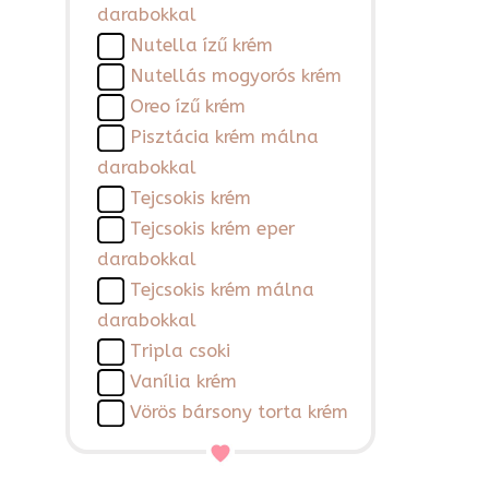
darabokkal
Nutella ízű krém
Nutellás mogyorós krém
Oreo ízű krém
Pisztácia krém málna
darabokkal
Tejcsokis krém
Tejcsokis krém eper
darabokkal
Tejcsokis krém málna
darabokkal
Tripla csoki
Vanília krém
Vörös bársony torta krém