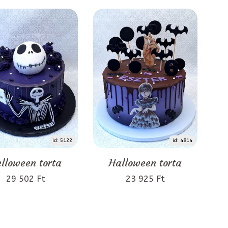
id: 5122
id: 4814
lloween torta
Halloween torta
29 502 Ft
23 925 Ft