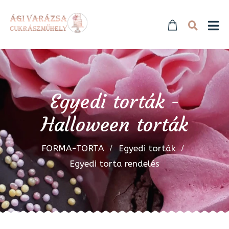
Egyedi torták -
Halloween torták
FORMA-TORTA
Egyedi torták
Egyedi torta rendelés