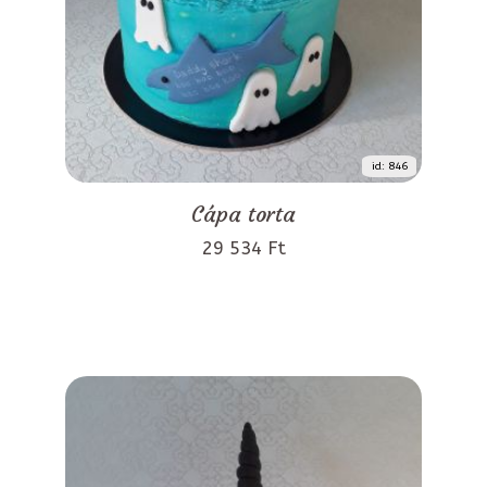
id: 846
Cápa torta
29 534 Ft