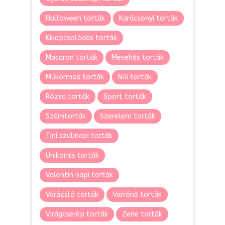
Halloween torták
Karácsonyi torták
Kikapcsolódás torták
Macaron torták
Mesehős torták
Műkörmös torták
Női torták
Rózsa torták
Sport torták
Számtorták
Szerelem torták
Tini szülinapi torták
Unikornis torták
Valentin napi torták
Varázsló torták
Varrónő torták
Virágcserép torták
Zene torták