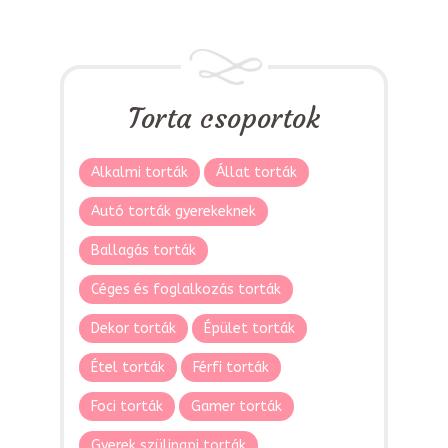
Torta csoportok
Alkalmi torták
Állat torták
Autó torták gyerekeknek
Ballagás torták
Céges és foglalkozás torták
Dekor torták
Épület torták
Étel torták
Férfi torták
Foci torták
Gamer torták
Gyerek szülinapi torták