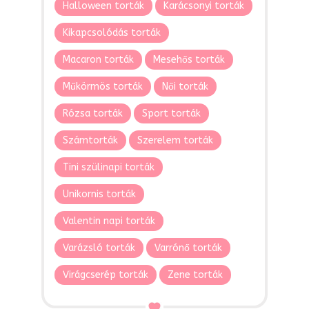
Halloween torták
Karácsonyi torták
Kikapcsolódás torták
Macaron torták
Mesehős torták
Műkörmös torták
Női torták
Rózsa torták
Sport torták
Számtorták
Szerelem torták
Tini szülinapi torták
Unikornis torták
Valentin napi torták
Varázsló torták
Varrónő torták
Virágcserép torták
Zene torták