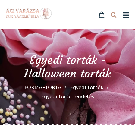
Egyedi torták -
Halloween torták
FORMA-TORTA
Egyedi torták
Egyedi torta rendelés