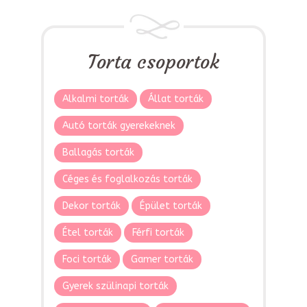
Torta csoportok
Alkalmi torták
Állat torták
Autó torták gyerekeknek
Ballagás torták
Céges és foglalkozás torták
Dekor torták
Épület torták
Étel torták
Férfi torták
Foci torták
Gamer torták
Gyerek szülinapi torták