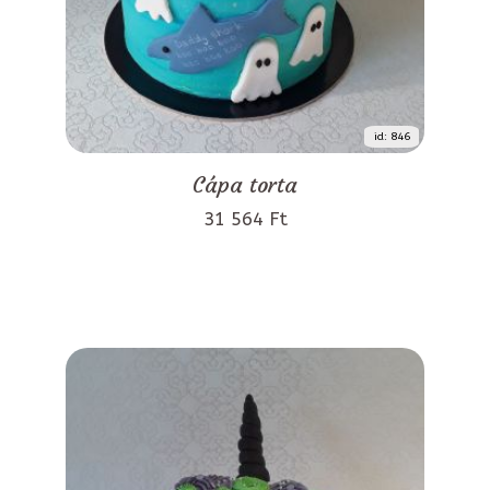
id: 846
Cápa torta
31 564 Ft