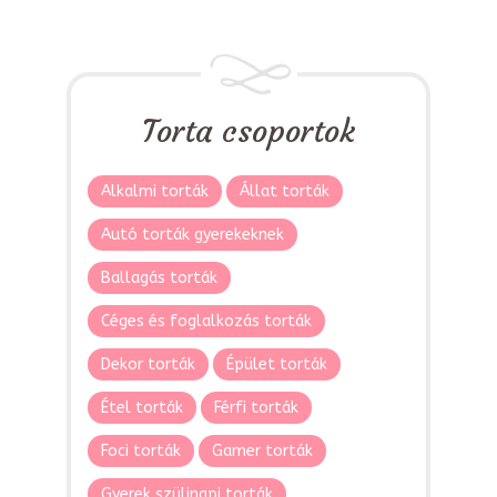
Torta csoportok
Alkalmi torták
Állat torták
Autó torták gyerekeknek
Ballagás torták
Céges és foglalkozás torták
Dekor torták
Épület torták
Étel torták
Férfi torták
Foci torták
Gamer torták
Gyerek szülinapi torták