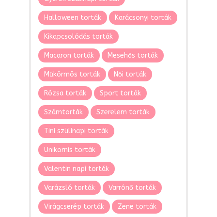
Halloween torták
Karácsonyi torták
Kikapcsolódás torták
Macaron torták
Mesehős torták
Műkörmös torták
Női torták
Rózsa torták
Sport torták
Számtorták
Szerelem torták
Tini szülinapi torták
Unikornis torták
Valentin napi torták
Varázsló torták
Varrónő torták
Virágcserép torták
Zene torták