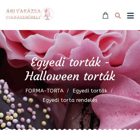
Egyedi torták -
Halloween torták
FORMA-TORTA
Egyedi torták
Egyedi torta rendelés