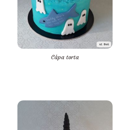
id: 846
Cápa torta