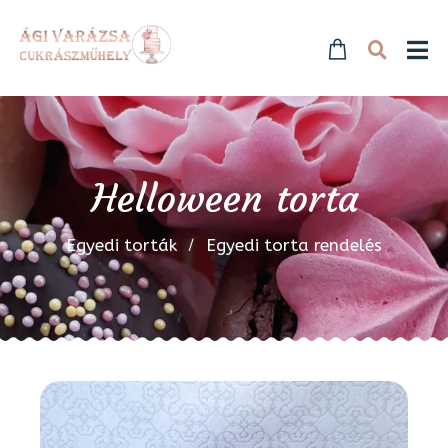
Helloween torta
Egyedi torták
Egyedi torta rendelés