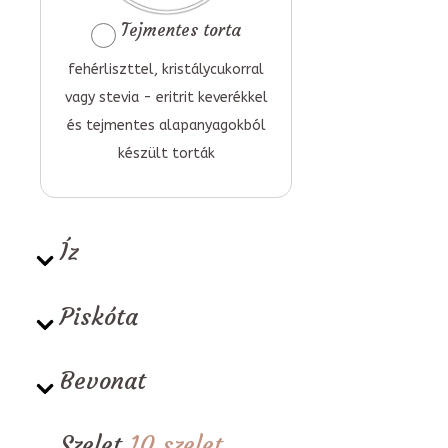
Tejmentes torta
fehérliszttel, kristálycukorral
vagy stevia - eritrit keverékkel
és tejmentes alapanyagokból
készült torták
Íz
Piskóta
Bevonat
Szelet
10 szelet