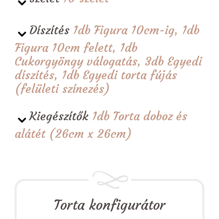
Díszítés
1db Figura 10cm-ig, 1db
Figura 10cm felett, 1db
Cukorgyöngy válogatás, 3db Egyedi
díszítés, 1db Egyedi torta fújás
(felületi színezés)
Kiegészítők
1db Torta doboz és
alátét (26cm x 26cm)
Torta konfigurátor