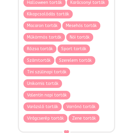
Halloween torták
Karácsonyi torták
Kikapcsolódás torták
Macaron torták
Mesehős torták
Műkörmös torták
Női torták
Rózsa torták
Sport torták
Számtorták
Szerelem torták
Tini szülinapi torták
Unikornis torták
Valentin napi torták
Varázsló torták
Varrónő torták
Virágcserép torták
Zene torták