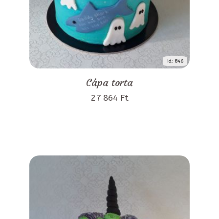
id: 846
Cápa torta
27 864 Ft