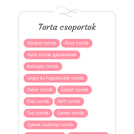
Torta csoportok
Alkalmi torták
Állat torták
Autó torták gyerekeknek
Ballagás torták
Céges és foglalkozás torták
Dekor torták
Épület torták
Étel torták
Férfi torták
Foci torták
Gamer torták
Gyerek szülinapi torták