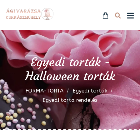
Egyedi torták -
Halloween torták
FORMA-TORTA
Egyedi torták
Egyedi torta rendelés