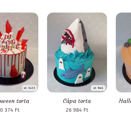
id: 3413
id: 846
oween torta
Cápa torta
Hall
0 374 Ft
26 984 Ft