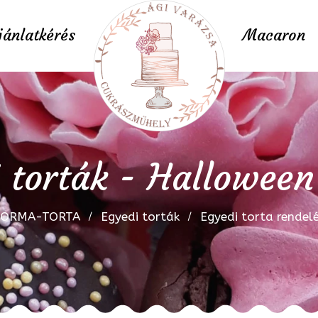
jánlatkérés
Macaron
 torták - Halloween
FORMA-TORTA
Egyedi torták
Egyedi torta rendel