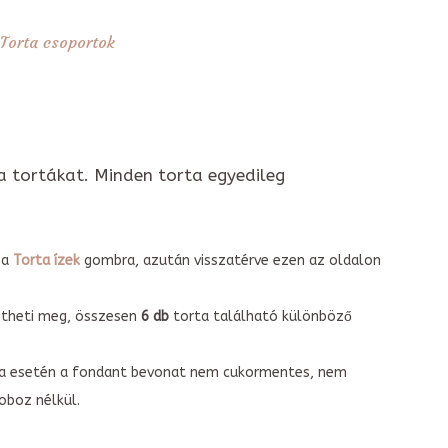
Torta csoportok
a tortákat. Minden torta egyedileg
 a
Torta ízek
gombra, azután visszatérve ezen az oldalon
intheti meg, összesen
6 db
torta található különböző
torta esetén a fondant bevonat nem cukormentes, nem
boz nélkül.