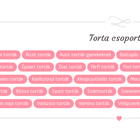
Torta csopor
i torták
Állat torták
Autó torták gyerekeknek
Ballagás 
torták
Épület torták
Étel torták
Férfi torták
Foci tor
ween torták
Karácsonyi torták
Kikapcsolódás torták
Maca
rták
Rózsa torták
Sport torták
Számtorták
Szerelem
in napi torták
Varázsló torták
Varrónő torták
Virágcseré