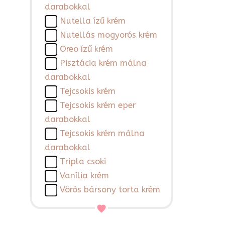
darabokkal
Nutella ízű krém
Nutellás mogyorós krém
Oreo ízű krém
Pisztácia krém málna
darabokkal
Tejcsokis krém
Tejcsokis krém eper
darabokkal
Tejcsokis krém málna
darabokkal
Tripla csoki
Vanília krém
Vörös bársony torta krém