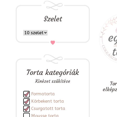
Szelet
Torta kategóriák
Kinézet szűkítése
To
elkép
Formatorta
Körbekent torta
Csurgatott torta
Mousse torta