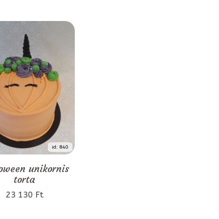
id: 840
oween unikornis
torta
23 130 Ft