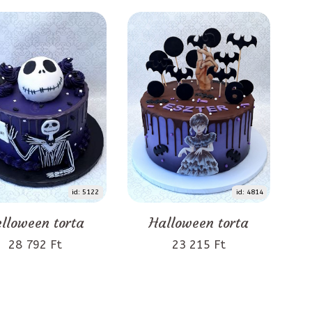
id: 5122
id: 4814
lloween torta
Halloween torta
28 792 Ft
23 215 Ft