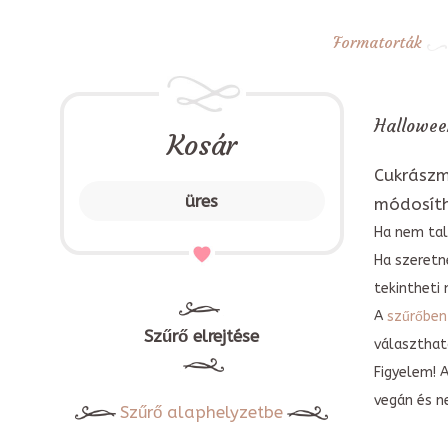
Formatorták
Halloween
Kosár
Cukrászm
üres
módosít
Ha nem tal
Ha szeretn
tekintheti 
A
szűrőben
Szűrő elrejtése
választható
Figyelem! 
vegán és n
Szűrő alaphelyzetbe