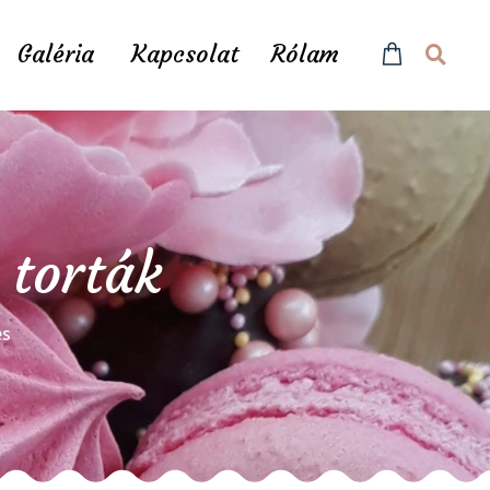
Galéria
Kapcsolat
Rólam
 torták
és