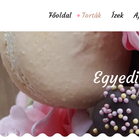
Főoldal
Torták
Ízek
A
Egyedi