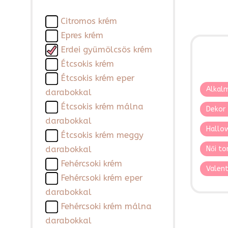
Citromos krém
Epres krém
Erdei gyümölcsös krém
Étcsokis krém
Étcsokis krém eper
Alkalm
darabokkal
Étcsokis krém málna
Dekor 
darabokkal
Hallo
Étcsokis krém meggy
darabokkal
Női to
Fehércsoki krém
Valent
Fehércsoki krém eper
darabokkal
Fehércsoki krém málna
darabokkal