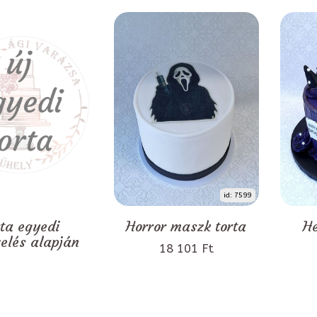
id: 7599
rta egyedi
Horror maszk torta
He
zelés alapján
18 101 Ft