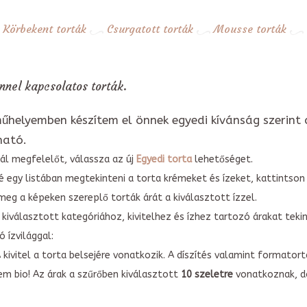
Körbekent torták
Csurgatott torták
Mousse torták
nel kapcsolatos torták.
űhelyemben készítem el önnek egyedi kívánság szerint 
ható.
ál megfelelőt, válassza az új
Egyedi torta
lehetőséget.
é egy listában megtekinteni a torta krémeket és ízeket, kattintson
meg a képeken szereplő torták árát a kiválasztott ízzel.
kiválasztott kategóriához, kivitelhez és ízhez tartozó árakat tek
 ízvilággal:
A kivitel a torta belsejére vonatkozik. A díszítés valamint forma
em bio! Az árak a szűrőben kiválasztott
10 szeletre
vonatkoznak, do