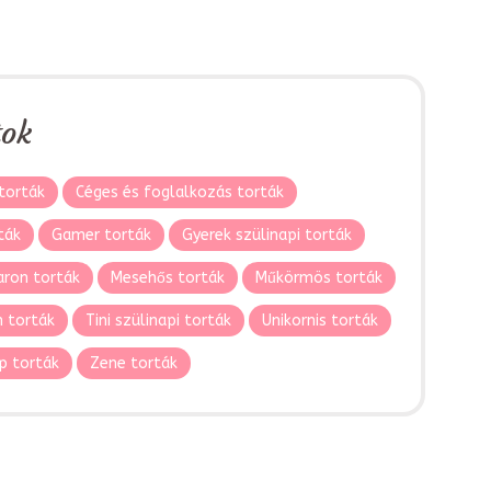
tok
torták
Céges és foglalkozás torták
ták
Gamer torták
Gyerek szülinapi torták
ron torták
Mesehős torták
Műkörmös torták
 torták
Tini szülinapi torták
Unikornis torták
p torták
Zene torták