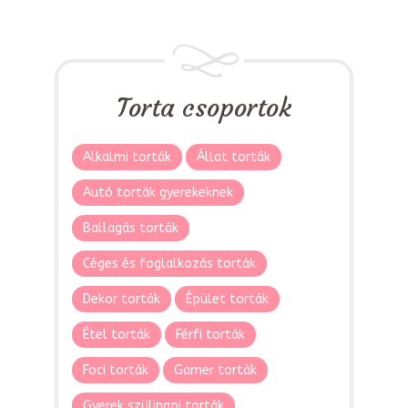
Torta csoportok
Alkalmi torták
Állat torták
Autó torták gyerekeknek
Ballagás torták
Céges és foglalkozás torták
Dekor torták
Épület torták
Étel torták
Férfi torták
Foci torták
Gamer torták
Gyerek szülinapi torták