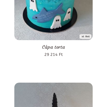
id: 846
Cápa torta
29 214 Ft