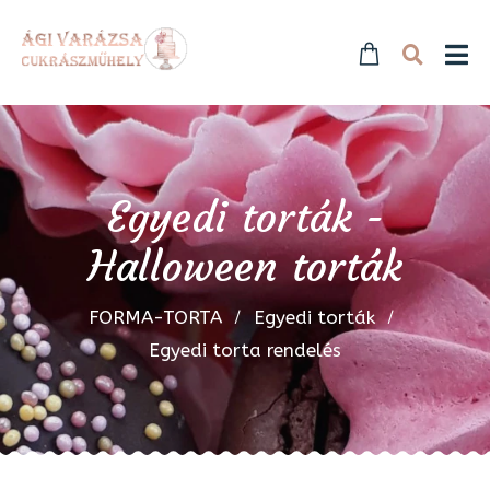
Egyedi torták -
Halloween torták
FORMA-TORTA
Egyedi torták
Egyedi torta rendelés