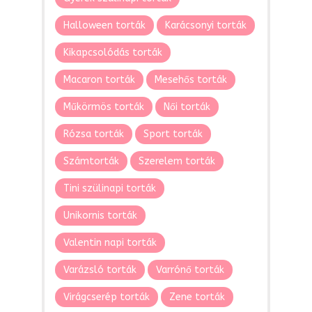
Halloween torták
Karácsonyi torták
Kikapcsolódás torták
Macaron torták
Mesehős torták
Műkörmös torták
Női torták
Rózsa torták
Sport torták
Számtorták
Szerelem torták
Tini szülinapi torták
Unikornis torták
Valentin napi torták
Varázsló torták
Varrónő torták
Virágcserép torták
Zene torták