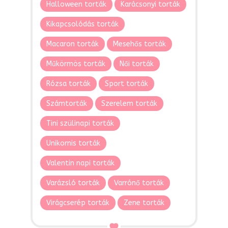
Halloween torták
Karácsonyi torták
Kikapcsolódás torták
Macaron torták
Mesehős torták
Műkörmös torták
Női torták
Rózsa torták
Sport torták
Számtorták
Szerelem torták
Tini szülinapi torták
Unikornis torták
Valentin napi torták
Varázsló torták
Varrónő torták
Virágcserép torták
Zene torták