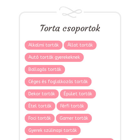
Torta csoportok
Alkalmi torták
Állat torták
Autó torták gyerekeknek
Ballagás torták
Céges és foglalkozás torták
Dekor torták
Épület torták
Étel torták
Férfi torták
Foci torták
Gamer torták
Gyerek szülinapi torták