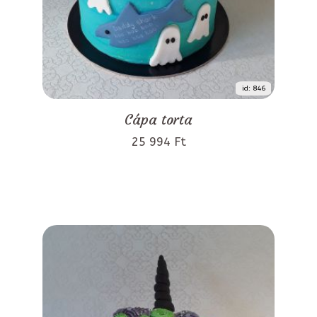
id: 846
Cápa torta
25 994 Ft