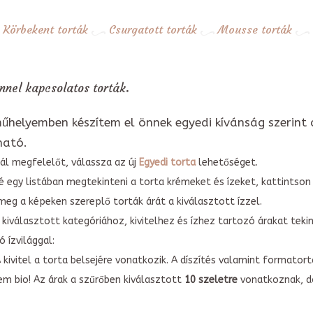
Körbekent torták
Csurgatott torták
Mousse torták
nel kapcsolatos torták.
űhelyemben készítem el önnek egyedi kívánság szerint 
ható.
ál megfelelőt, válassza az új
Egyedi torta
lehetőséget.
é egy listában megtekinteni a torta krémeket és ízeket, kattintson
meg a képeken szereplő torták árát a kiválasztott ízzel.
kiválasztott kategóriához, kivitelhez és ízhez tartozó árakat tek
 ízvilággal:
A kivitel a torta belsejére vonatkozik. A díszítés valamint forma
em bio! Az árak a szűrőben kiválasztott
10 szeletre
vonatkoznak, do