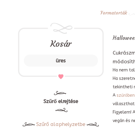
Formatorták
Halloween
Kosár
Cukrászm
üres
módosít
Ha nem tal
Ha szeretn
tekintheti 
A
szűrőben
Szűrő elrejtése
választható
Figyelem! 
vegán és n
Szűrő alaphelyzetbe