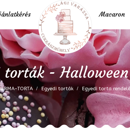
jánlatkérés
Macaron
 torták - Halloween
FORMA-TORTA
Egyedi torták
Egyedi torta rendel