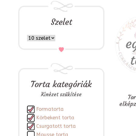
Szelet
Torta kategóriák
Kinézet szűkítése
To
elkép
Formatorta
Körbekent torta
Csurgatott torta
Mousse torta