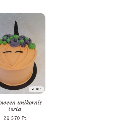
id: 840
oween unikornis
torta
29 570 Ft