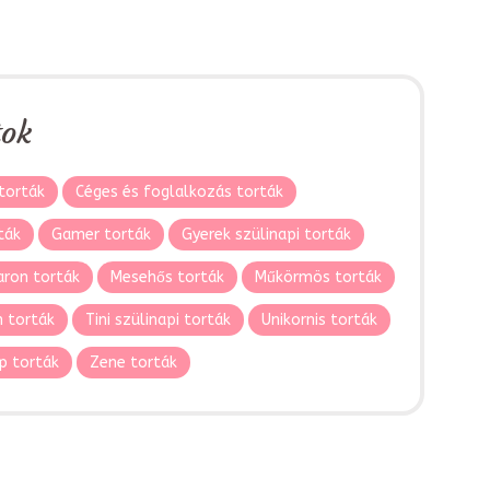
tok
torták
Céges és foglalkozás torták
ták
Gamer torták
Gyerek szülinapi torták
ron torták
Mesehős torták
Műkörmös torták
 torták
Tini szülinapi torták
Unikornis torták
p torták
Zene torták