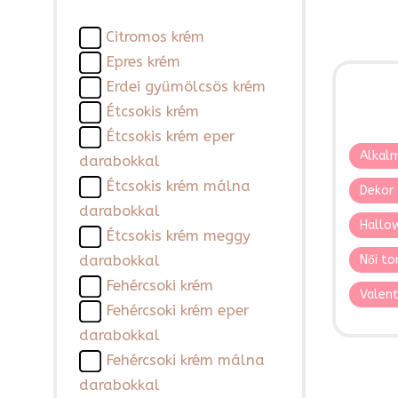
Citromos krém
Epres krém
Erdei gyümölcsös krém
Étcsokis krém
Étcsokis krém eper
Alkalm
darabokkal
Étcsokis krém málna
Dekor 
darabokkal
Hallo
Étcsokis krém meggy
darabokkal
Női to
Fehércsoki krém
Valent
Fehércsoki krém eper
darabokkal
Fehércsoki krém málna
darabokkal