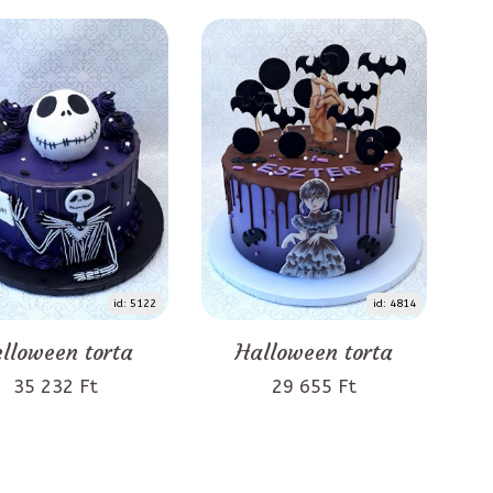
id: 5122
id: 4814
lloween torta
Halloween torta
35 232 Ft
29 655 Ft