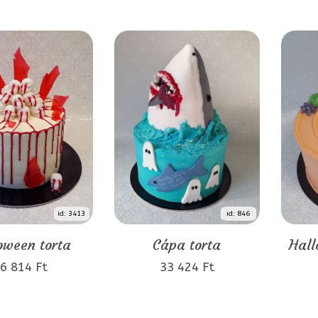
id: 3413
id: 846
oween torta
Cápa torta
Hall
6 814 Ft
33 424 Ft