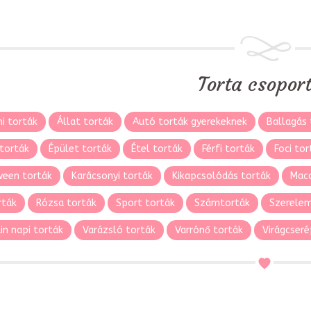
Torta csopor
i torták
Állat torták
Autó torták gyerekeknek
Ballagás 
torták
Épület torták
Étel torták
Férfi torták
Foci tor
ween torták
Karácsonyi torták
Kikapcsolódás torták
Maca
rták
Rózsa torták
Sport torták
Számtorták
Szerelem
in napi torták
Varázsló torták
Varrónő torták
Virágcseré