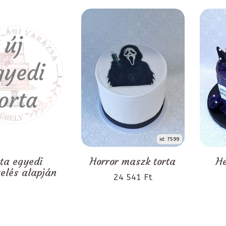
id: 7599
rta egyedi
Horror maszk torta
He
zelés alapján
24 541 Ft