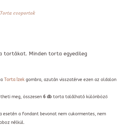
Torta csoportok
a tortákat. Minden torta egyedileg
 a
Torta ízek
gombra, azután visszatérve ezen az oldalon
intheti meg, összesen
6 db
torta található különböző
torta esetén a fondant bevonat nem cukormentes, nem
boz nélkül.