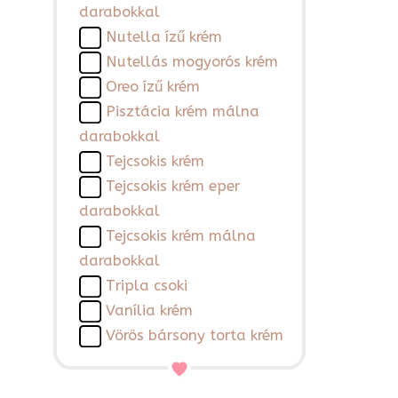
darabokkal
Nutella ízű krém
Nutellás mogyorós krém
Oreo ízű krém
Pisztácia krém málna
darabokkal
Tejcsokis krém
Tejcsokis krém eper
darabokkal
Tejcsokis krém málna
darabokkal
Tripla csoki
Vanília krém
Vörös bársony torta krém