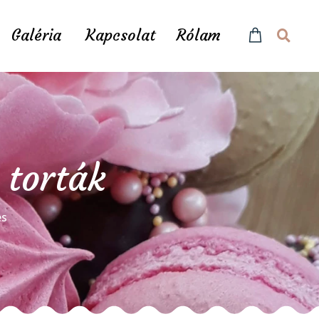
Galéria
Kapcsolat
Rólam
 torták
és