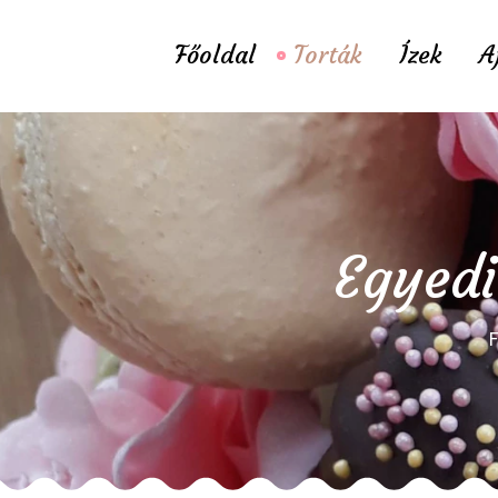
Főoldal
Torták
Ízek
A
Egyedi