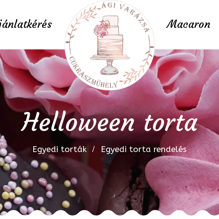
jánlatkérés
Macaron
Helloween torta
Egyedi torták
Egyedi torta rendelés