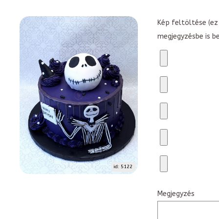
Kép feltöltése (ez 
megjegyzésbe is b
id: 5122
Megjegyzés