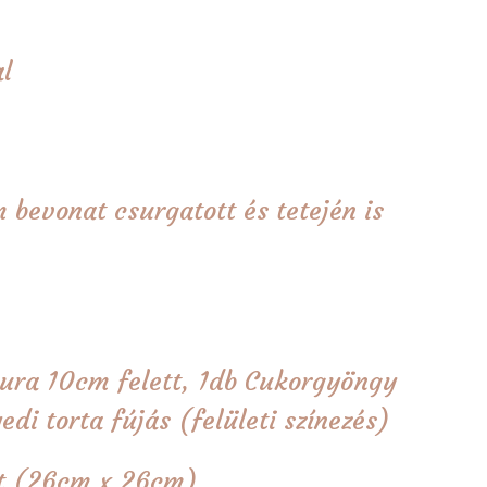
l
 bevonat csurgatott és tetején is
gura 10cm felett, 1db Cukorgyöngy
edi torta fújás (felületi színezés)
tét (26cm x 26cm)