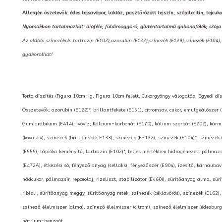
Allergén öszetevők: édes tejsavópor, laktóz, pasztőrözött tejszín, szójalecitin, tejcukor,
Nyomokban tartalmazhat: dióféle, földimogyoró, gluténtartalmú gabonafélék, szója
Az alábbi színezékek: tartrazin (E102),azorubin (E122),színezék (E129),színezék (E104)
gyakorolhat!
Torta díszítés (Figura 10cm-ig, Figura 10cm felett, Cukorgyöngy válogatás, Egyedi díszí
Összetevők: azorubin (E122)*, brillantfekete (E151), citromsav, cukor, emulgeálószer 
Gumiarábikum (E414), ivóvíz, Kálcium-karbonát (E170), kálium szorbát (E202), kármin
(kovasav), színezék (brilliánskék E133), színezék (E-132), színezék (E104)*, színezék 
(E555), tápióka keményítő, tartrazin (E102)*, teljes mértékben hidrogénezett pálmaz
(E472A), étkezési só, fényező anyag (sellakk), fényezőszer (E904), ízesítő, karnau
nádcukor, pálmazsír, repceolaj, rizsliszt, stabilizátor (E460i), sürítőanyag alma, sü
ribizli, sürítőanyag meggy, sürítőanyag retek, színezék (céklavörös), színezék (E162),
színező élelmiszer (alma), színező élelmiszer (citrom), színező élelmiszer (édesburgon
nátrium-benzoát