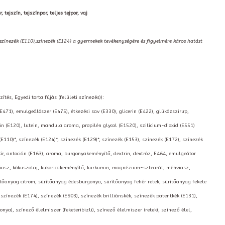
 tejszín, tejszínpor, teljes tejpor, vaj
,színezék (E110),színezék (E124) a gyermekek tevékenységére és figyelmére káros hatást
tés, Egyedi torta fújás (felületi színezés)):
(E471), emulgeálószer (E475), étkezési sav (E330), glicerin (E422), glükózszirup,
 (E120), lutein, mandula aroma, propilén glycol (E1520), szilícium-dioxid (E551)
(E110)*, színezék (E124)*, színezék (E129)*, színezék (E153), színezék (E172), színezék
sír, antocián (E163), aroma, burgonyakeményítő, dextrin, dextróz, E464, emulgeátor
baviasz, kókuszolaj, kukoricakeményítő, kurkumin, magnézium-sztearát, méhviasz,
rítőanyag citrom, sürítőanyag édesburgonya, sürítőanyag fehér retek, sürítőanyag fekete
 színezék (E174), színezék (E903), színezék brilliánskék, színezék patentkék (E131),
ya), színező élelmiszer (feketeribizli), színező élelmiszer (retek), színező élel,