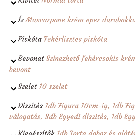
Kivitel
Normál torta
Íz
Mascarpone krém eper darabokka
Piskóta
Fehérlisztes piskóta
Bevonat
Színezhető fehércsokis krém
bevont
Szelet
10 szelet
Díszítés
1db Figura 10cm-ig, 1db Fi
válogatás, 3db Egyedi díszítés, 1db Egy
Kiegészítők
1db Torta doboz és alá