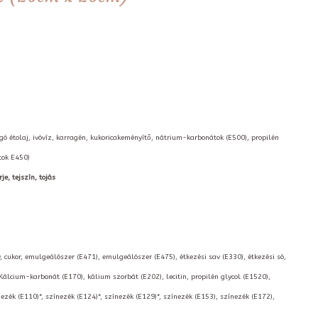
orgó étolaj, ivóvíz, karragén, kukoricakeményítő, nátrium-karbonátok (E500), propilén
tok E450)
je, tejszín, tojás
, cukor, emulgeálószer (E471), emulgeálószer (E475), étkezési sav (E330), étkezési só,
 Kálcium-karbonát (E170), kálium szorbát (E202), lecitin, propilén glycol (E1520),
nezék (E110)*, színezék (E124)*, színezék (E129)*, színezék (E153), színezék (E172),