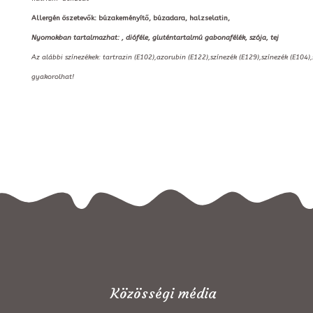
Allergén öszetevők: búzakeményítő, búzadara, halzselatin,
Nyomokban tartalmazhat: , dióféle, gluténtartalmú gabonafélék, szója, tej
Az alábbi színezékek: tartrazin (E102),azorubin (E122),színezék (E129),színezék (E104)
gyakorolhat!
Közösségi média