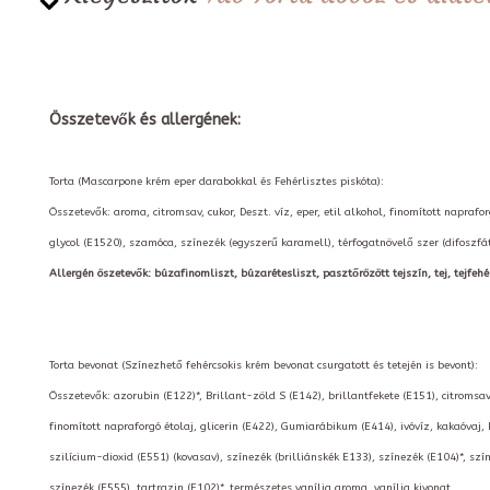
Összetevők és allergének:
Torta (Mascarpone krém eper darabokkal és Fehérlisztes piskóta):
Összetevők: aroma, citromsav, cukor, Deszt. víz, eper, etil alkohol, finomított napraf
glycol (E1520), szamóca, színezék (egyszerű karamell), térfogatnövelő szer (difoszfá
Allergén öszetevők: búzafinomliszt, búzarétesliszt, pasztőrözött tejszín, tej, tejfehér
Torta bevonat (Színezhető fehércsokis krém bevonat csurgatott és tetején is bevont):
Összetevők: azorubin (E122)*, Brillant-zöld S (E142), brillantfekete (E151), citromsav
finomított napraforgó étolaj, glicerin (E422), Gumiarábikum (E414), ivóvíz, kakaóvaj,
szilícium-dioxid (E551) (kovasav), színezék (brilliánskék E133), színezék (E104)*, szí
színezék (E555), tartrazin (E102)*, természetes vanília aroma, vanília kivonat