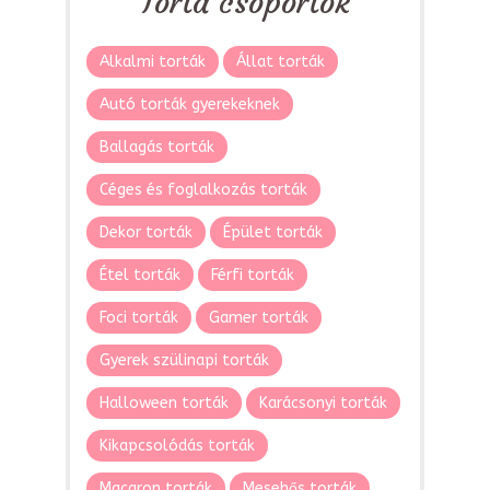
Torta csoportok
Alkalmi torták
Állat torták
Autó torták gyerekeknek
Ballagás torták
Céges és foglalkozás torták
Dekor torták
Épület torták
Étel torták
Férfi torták
Foci torták
Gamer torták
Gyerek szülinapi torták
Halloween torták
Karácsonyi torták
Kikapcsolódás torták
Macaron torták
Mesehős torták