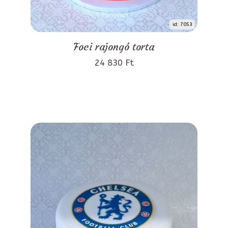
id: 7053
Foci rajongó torta
24 830 Ft