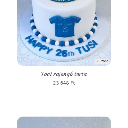
id: 7040
Foci rajongó torta
23 648 Ft