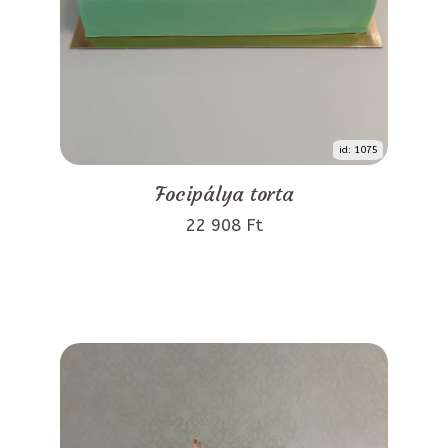
id: 1075
Focipálya torta
22 908 Ft