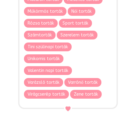
Műkörmös torták
Női torták
Rózsa torták
Sport torták
Számtorták
Szerelem torták
Tini szülinapi torták
Unikornis torták
Valentin napi torták
Varázsló torták
Varrónő torták
Virágcserép torták
Zene torták