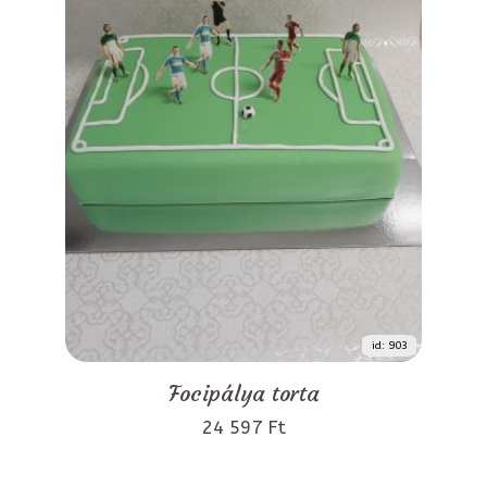
id: 903
Focipálya torta
24 597 Ft