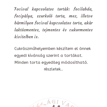
Focival kapcsolatos torták: focilabda,
focipálya, szurkoló torta, mez, illetve
bármilyen focival kapcsolatos torta, akár
laktózmentes, tejmentes és cukormentes
kivitelben is.
Cukrászműhelyemben készítem el önnek
egyedi kívánság szerint a tortákat.
Minden torta egyedileg módosítható.
részletek..