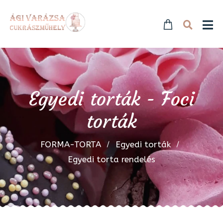
Egyedi torták - Foci
torták
FORMA-TORTA
Egyedi torták
Egyedi torta rendelés