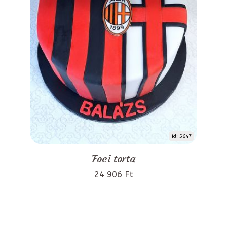
id: 5647
Foci torta
24 906 Ft