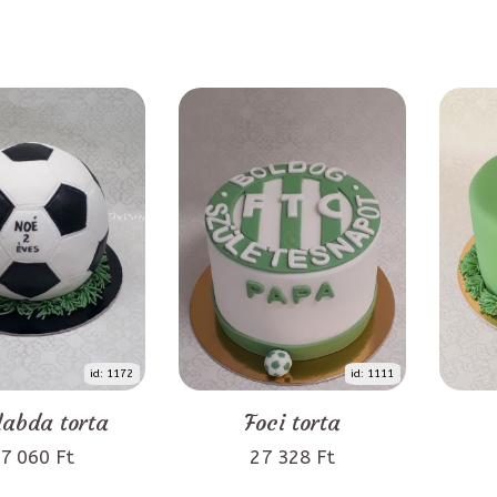
id: 1172
id: 1111
labda torta
Foci torta
7 060 Ft
27 328 Ft