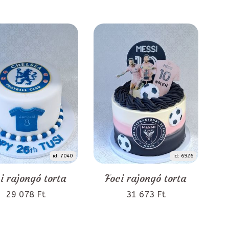
id: 7040
id: 6926
i rajongó torta
Foci rajongó torta
29 078 Ft
31 673 Ft