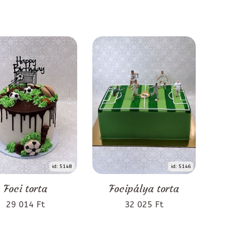
id: 5148
id: 5146
Foci torta
Focipálya torta
29 014 Ft
32 025 Ft