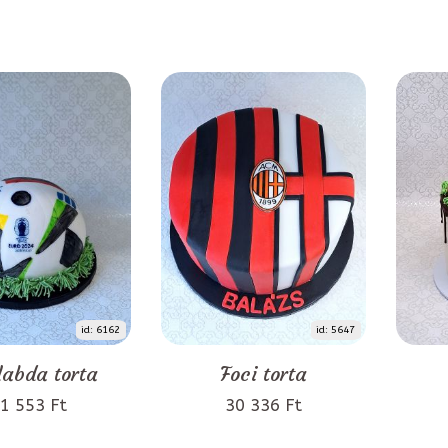
id: 6162
id: 5647
labda torta
Foci torta
1 553 Ft
30 336 Ft