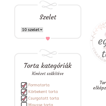
Szelet
Torta kategóriák
Kinézet szűkítése
To
Formatorta
elkép
Körbekent torta
Csurgatott torta
Mousse torta