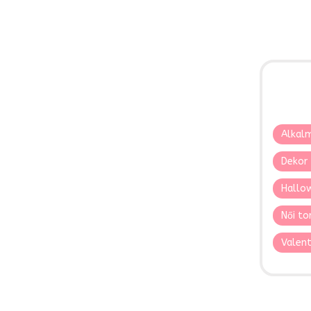
Alkalm
Dekor 
Hallo
Női to
Valent