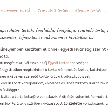
Körbekent torták
Csurgatott torták
Mousse torták
apcsolatos torták: focilabda, focipálya, szurkoló torta,
ózmentes, tejmentes és cukormentes kivitelben is.
űhelyemben készítem el önnek egyedi kívánság szerint 
ható.
ál megfelelőt, válassza az új
Egyedi torta
lehetőséget.
é egy listában megtekinteni a torta krémeket és ízeket, kattintson
meg a képeken szereplő torták árát a kiválasztott ízzel.
kiválasztott kategóriához, kivitelhez és ízhez tartozó árakat tek
 ízvilággal:
A kivitel a torta belsejére vonatkozik. A díszítés valamint forma
em bio! Az árak a szűrőben kiválasztott
10 szeletre
vonatkoznak, do