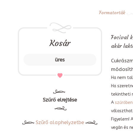
Formatorták
Focival k
Kosár
akár lakt
üres
Cukrászm
módosít
Ha nem tal
Ha szeretn
tekintheti 
Szűrő elrejtése
A
szűrőben
választható
Figyelem! 
Szűrő alaphelyzetbe
vegán és n