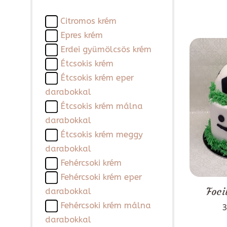
Citromos krém
Epres krém
Erdei gyümölcsös krém
Étcsokis krém
Étcsokis krém eper
darabokkal
Étcsokis krém málna
darabokkal
Étcsokis krém meggy
darabokkal
Fehércsoki krém
Fehércsoki krém eper
Foci
darabokkal
Fehércsoki krém málna
3
darabokkal