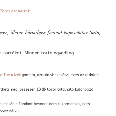
Torta csoportok
 mez, illetve bármilyen focival kapcsolatos torta,
a tortákat. Minden torta egyedileg
 a
Torta ízek
gombra, azután visszatérve ezen az oldalon
intheti meg, összesen
18 db
torta található különböző
torta esetén a fondant bevonat nem cukormentes, nem
boz nélkül.