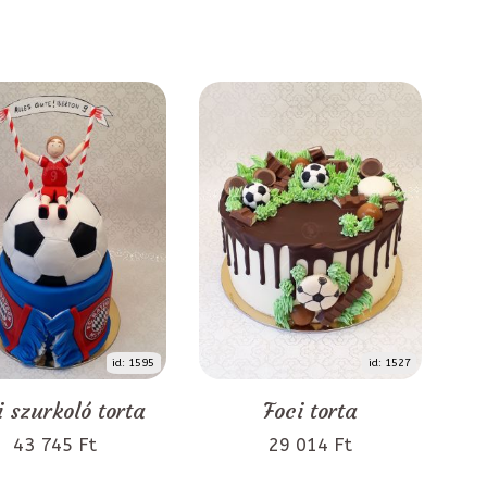
id: 1595
id: 1527
i szurkoló torta
Foci torta
43 745 Ft
29 014 Ft