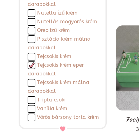
darabokkal
Nutella ízű krém
Nutellás mogyorós krém
Oreo ízű krém
Pisztácia krém málna
darabokkal
Tejcsokis krém
Tejcsokis krém eper
darabokkal
Tejcsokis krém málna
darabokkal
Tripla csoki
Vanília krém
Vörös bársony torta krém
Foci
3