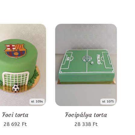
id: 1094
id: 1075
Foci torta
Focipálya torta
28 692 Ft
28 338 Ft