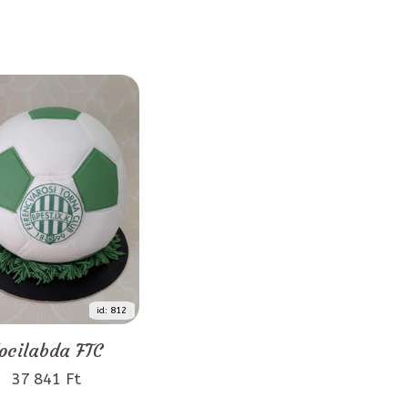
id: 812
ocilabda FTC
37 841 Ft