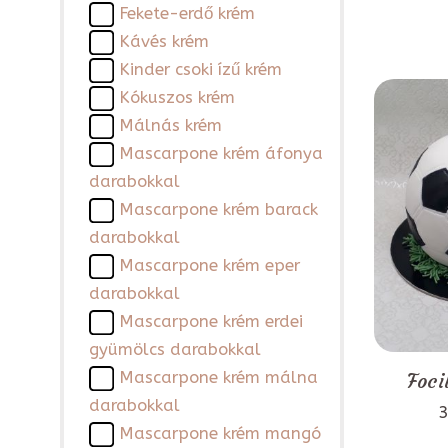
Fekete-erdő krém
Kávés krém
Kinder csoki ízű krém
Kókuszos krém
Málnás krém
Mascarpone krém áfonya
darabokkal
Mascarpone krém barack
darabokkal
Mascarpone krém eper
darabokkal
Mascarpone krém erdei
gyümölcs darabokkal
Mascarpone krém málna
Foci
darabokkal
3
Mascarpone krém mangó