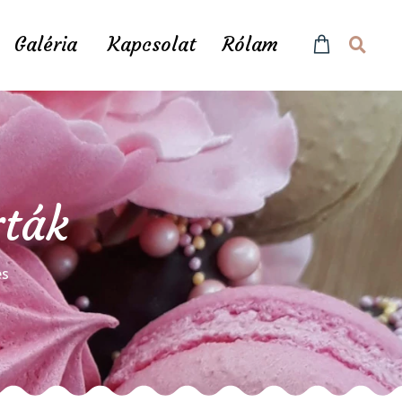
Galéria
Kapcsolat
Rólam
rták
és