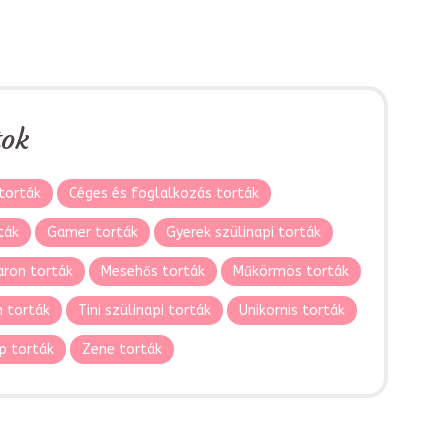
tok
torták
Céges és foglalkozás torták
ták
Gamer torták
Gyerek szülinapi torták
ron torták
Mesehős torták
Műkörmös torták
 torták
Tini szülinapi torták
Unikornis torták
p torták
Zene torták