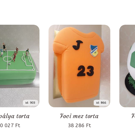
id: 903
id: 866
pálya torta
Foci mez torta
F
0 027 Ft
38 286 Ft