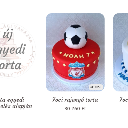
id: 7053
rta egyedi
Foci rajongó torta
Foc
zelés alapján
30 260 Ft