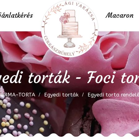
jánlatkérés
Macaron
edi torták - Foci to
FORMA-TORTA
Egyedi torták
Egyedi torta rendel