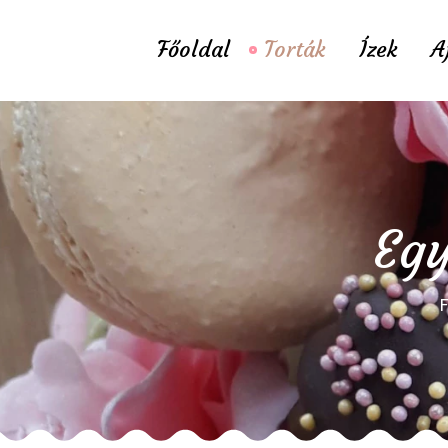
Főoldal
Torták
Ízek
A
Egy