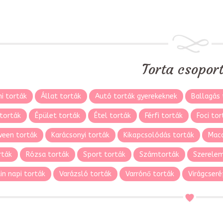
Torta csopor
i torták
Állat torták
Autó torták gyerekeknek
Ballagás 
torták
Épület torták
Étel torták
Férfi torták
Foci tor
ween torták
Karácsonyi torták
Kikapcsolódás torták
Maca
rták
Rózsa torták
Sport torták
Számtorták
Szerelem
in napi torták
Varázsló torták
Varrónő torták
Virágcseré