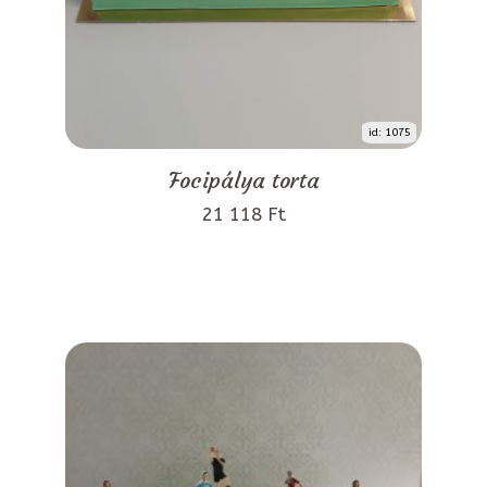
id: 1075
Focipálya torta
21 118 Ft