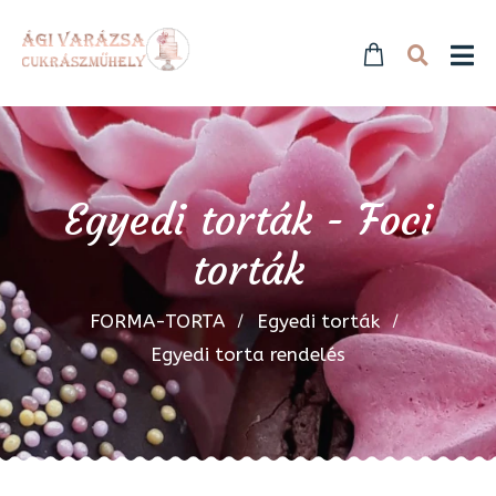
Egyedi torták - Foci
torták
FORMA-TORTA
Egyedi torták
Egyedi torta rendelés