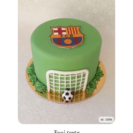
id: 1094
Foci torta