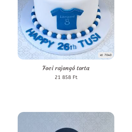
id: 7040
Foci rajongó torta
21 858 Ft