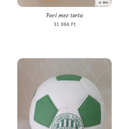
id: 866
Foci mez torta
31 066 Ft