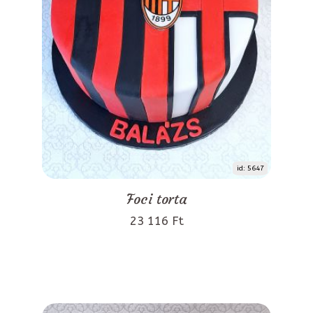
id: 5647
Foci torta
23 116 Ft