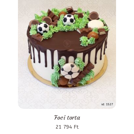
id: 1527
Foci torta
21 794 Ft