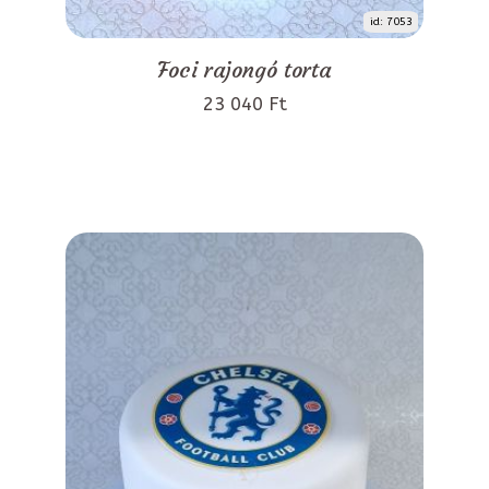
id: 7053
Foci rajongó torta
23 040 Ft