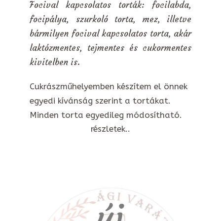
Focival kapcsolatos torták: focilabda,
focipálya, szurkoló torta, mez, illetve
bármilyen focival kapcsolatos torta, akár
laktózmentes, tejmentes és cukormentes
kivitelben is.
Cukrászműhelyemben készítem el önnek
egyedi kívánság szerint a tortákat.
Minden torta egyedileg módosítható.
részletek..