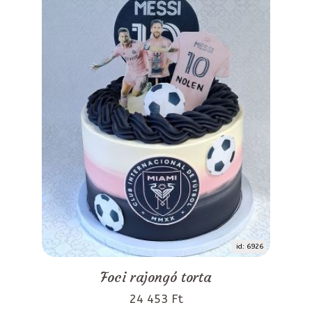
id: 6926
Foci rajongó torta
24 453 Ft