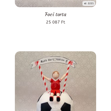
id: 2221
Foci torta
25 087 Ft