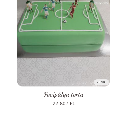
id: 903
Focipálya torta
22 807 Ft