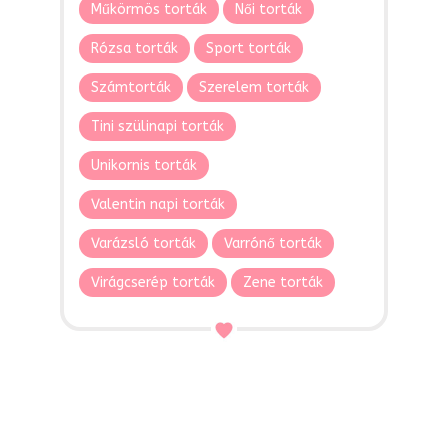
Műkörmös torták
Női torták
Rózsa torták
Sport torták
Számtorták
Szerelem torták
Tini szülinapi torták
Unikornis torták
Valentin napi torták
Varázsló torták
Varrónő torták
Virágcserép torták
Zene torták