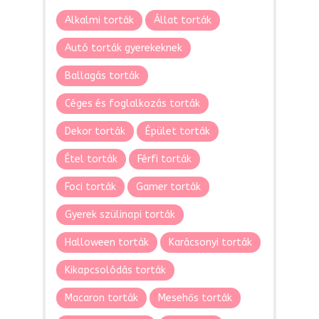
Alkalmi torták
Állat torták
Autó torták gyerekeknek
Ballagás torták
Céges és foglalkozás torták
Dekor torták
Épület torták
Étel torták
Férfi torták
Foci torták
Gamer torták
Gyerek szülinapi torták
Halloween torták
Karácsonyi torták
Kikapcsolódás torták
Macaron torták
Mesehős torták