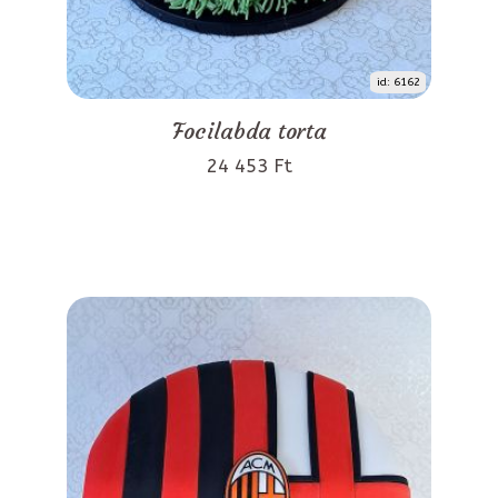
id: 6162
Focilabda torta
24 453 Ft