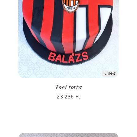
id: 5647
Foci torta
23 236 Ft