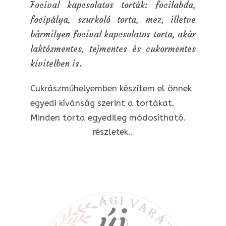
Focival kapcsolatos torták: focilabda,
focipálya, szurkoló torta, mez, illetve
bármilyen focival kapcsolatos torta, akár
laktózmentes, tejmentes és cukormentes
kivitelben is.
Cukrászműhelyemben készítem el önnek
egyedi kívánság szerint a tortákat.
Minden torta egyedileg módosítható.
részletek..