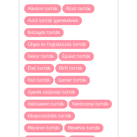
Alkalmi torták
Állat torták
Autó torták gyerekeknek
Ballagás torták
Céges és foglalkozás torták
Dekor torták
Épület torták
Étel torták
Férfi torták
Foci torták
Gamer torták
Gyerek szülinapi torták
Halloween torták
Karácsonyi torták
Kikapcsolódás torták
Macaron torták
Mesehős torták