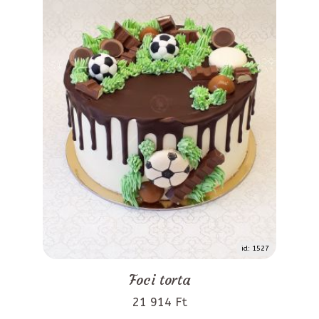
id: 1527
Foci torta
21 914 Ft