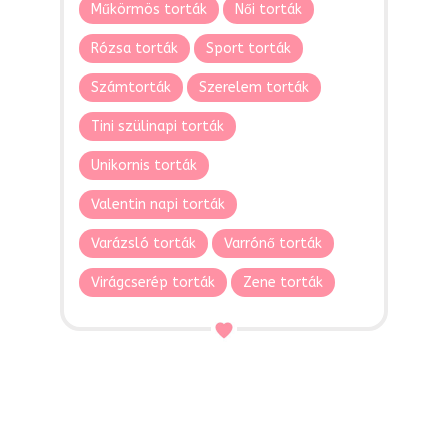
Műkörmös torták
Női torták
Rózsa torták
Sport torták
Számtorták
Szerelem torták
Tini szülinapi torták
Unikornis torták
Valentin napi torták
Varázsló torták
Varrónő torták
Virágcserép torták
Zene torták