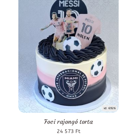
id: 6926
Foci rajongó torta
24 573 Ft