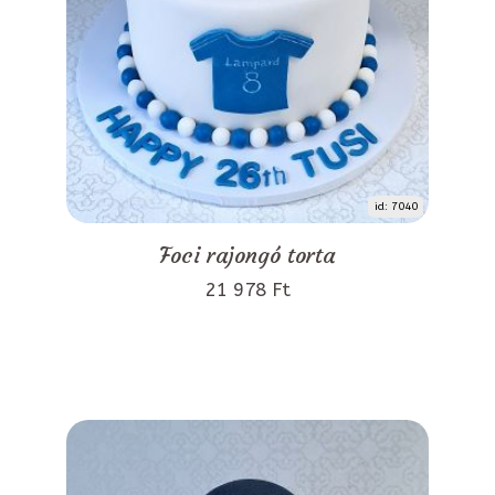
id: 7040
Foci rajongó torta
21 978 Ft