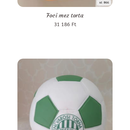
id: 866
Foci mez torta
31 186 Ft