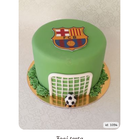
id: 1094
Foci torta