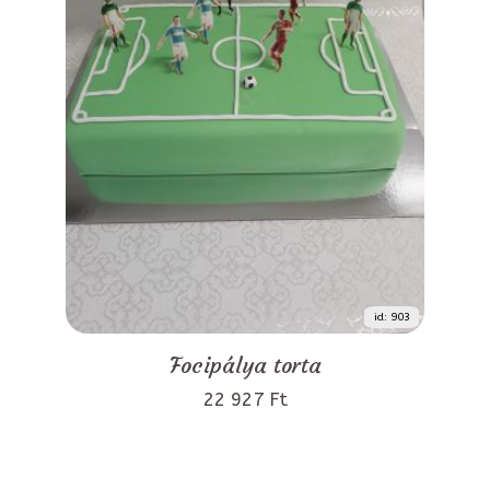
id: 903
Focipálya torta
22 927 Ft