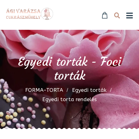
Egyedi torták - Foci
torták
FORMA-TORTA
Egyedi torták
Egyedi torta rendelés