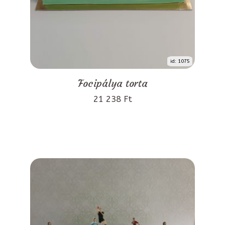
id: 1075
Focipálya torta
21 238 Ft