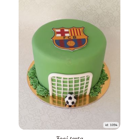
id: 1094
Foci torta