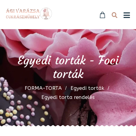
Egyedi torták - Foci
torták
FORMA-TORTA
Egyedi torták
Egyedi torta rendelés