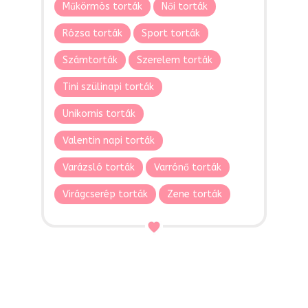
Műkörmös torták
Női torták
Rózsa torták
Sport torták
Számtorták
Szerelem torták
Tini szülinapi torták
Unikornis torták
Valentin napi torták
Varázsló torták
Varrónő torták
Virágcserép torták
Zene torták