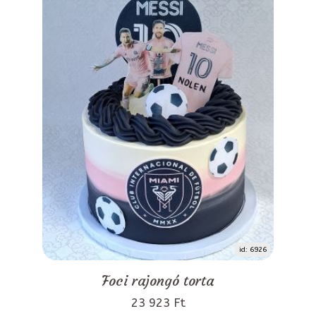
id: 6926
Foci rajongó torta
23 923 Ft