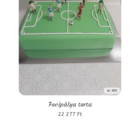
id: 903
Focipálya torta
22 277 Ft