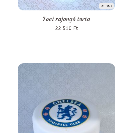
id: 7053
Foci rajongó torta
22 510 Ft