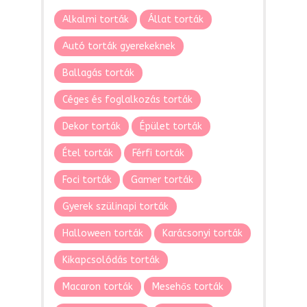
Alkalmi torták
Állat torták
Autó torták gyerekeknek
Ballagás torták
Céges és foglalkozás torták
Dekor torták
Épület torták
Étel torták
Férfi torták
Foci torták
Gamer torták
Gyerek szülinapi torták
Halloween torták
Karácsonyi torták
Kikapcsolódás torták
Macaron torták
Mesehős torták