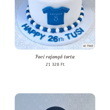
id: 7040
Foci rajongó torta
21 328 Ft