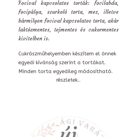
Focival kapcsolatos torták: focilabda,
focipálya, szurkoló torta, mez, illetve
bármilyen focival kapcsolatos torta, akár
laktózmentes, tejmentes és cukormentes
kivitelben is.
Cukrászműhelyemben készítem el önnek
egyedi kívánság szerint a tortákat.
Minden torta egyedileg módosítható.
részletek..