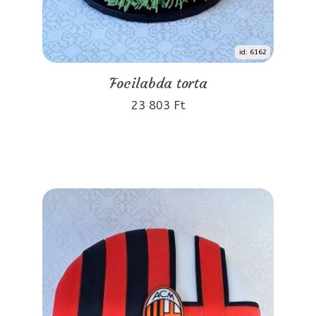
id: 6162
Focilabda torta
23 803 Ft