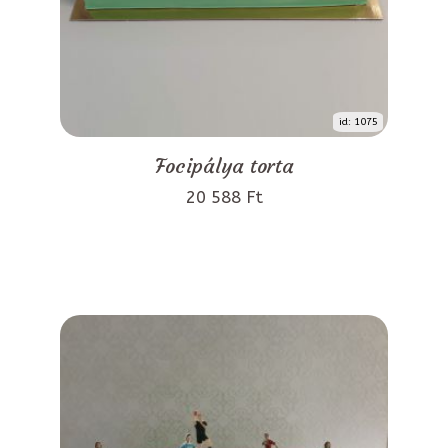
id: 1075
Focipálya torta
20 588 Ft