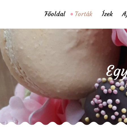
Főoldal
Torták
Ízek
A
Egy