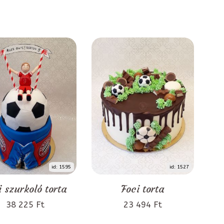
id: 1595
id: 1527
i szurkoló torta
Foci torta
38 225 Ft
23 494 Ft