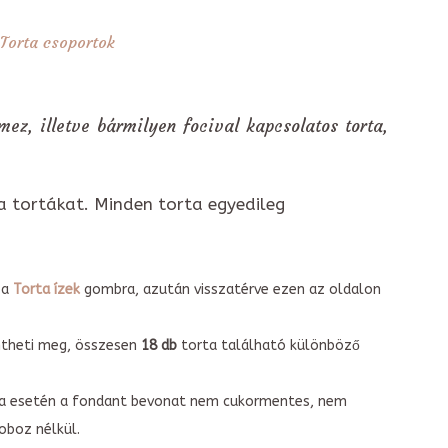
Torta csoportok
 mez, illetve bármilyen focival kapcsolatos torta,
a tortákat. Minden torta egyedileg
 a
Torta ízek
gombra, azután visszatérve ezen az oldalon
intheti meg, összesen
18 db
torta található különböző
torta esetén a fondant bevonat nem cukormentes, nem
boz nélkül.