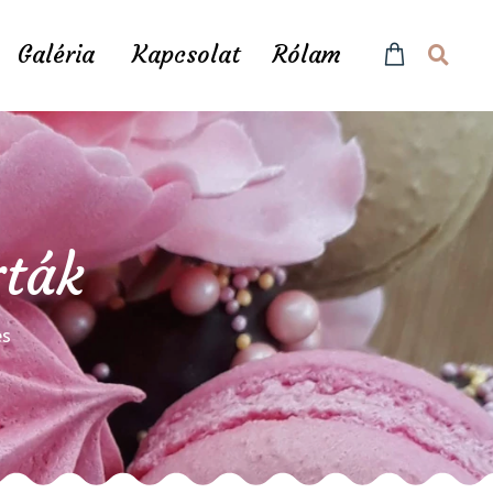
Galéria
Kapcsolat
Rólam
rták
és