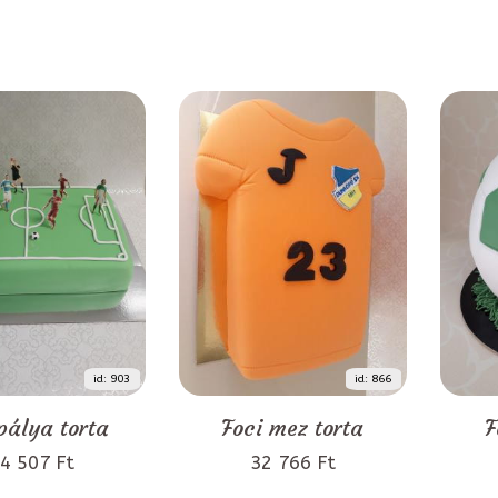
id: 903
id: 866
pálya torta
Foci mez torta
F
4 507 Ft
32 766 Ft