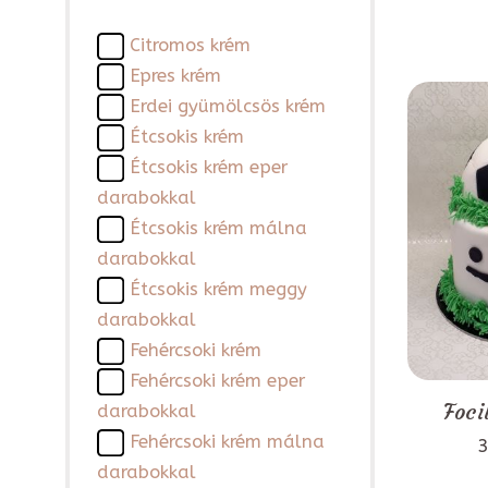
Citromos krém
Epres krém
Erdei gyümölcsös krém
Étcsokis krém
Étcsokis krém eper
darabokkal
Étcsokis krém málna
darabokkal
Étcsokis krém meggy
darabokkal
Fehércsoki krém
Fehércsoki krém eper
Foci
darabokkal
Fehércsoki krém málna
3
darabokkal