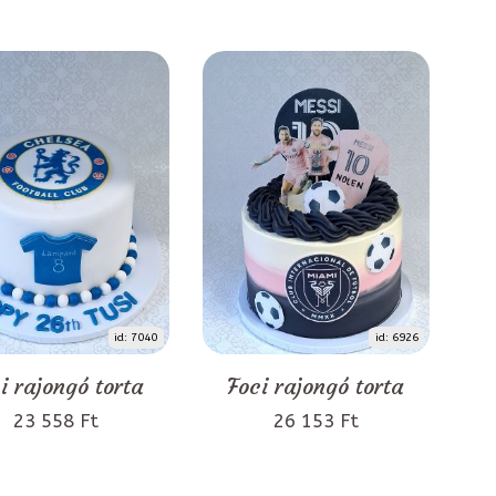
id: 7040
id: 6926
i rajongó torta
Foci rajongó torta
23 558 Ft
26 153 Ft