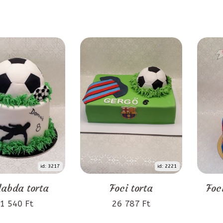
id: 3217
id: 2221
labda torta
Foci torta
Foc
1 540 Ft
26 787 Ft