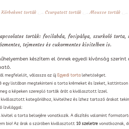
Körbekent torták
Csurgatott torták
Mousse torták
apcsolatos torták: focilabda, focipálya, szurkoló torta,
ózmentes, tejmentes és cukormentes kivitelben is.
űhelyemben készítem el önnek egyedi kívánság szerint 
ható.
ál megfelelőt, válassza az új
Egyedi torta
lehetőséget.
é egy listában megtekinteni a torta krémeket és ízeket, kattintson
meg a képeken szereplő torták árát a kiválasztott ízzel.
kiválasztott kategóriához, kivitelhez és ízhez tartozó árakat tek
 ízvilággal:
A kivitel a torta belsejére vonatkozik. A díszítés valamint forma
em bio! Az árak a szűrőben kiválasztott
10 szeletre
vonatkoznak, do