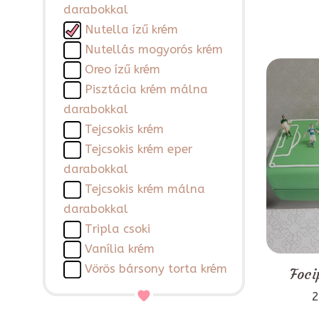
darabokkal
Nutella ízű krém
Nutellás mogyorós krém
Oreo ízű krém
Pisztácia krém málna
darabokkal
Tejcsokis krém
Tejcsokis krém eper
darabokkal
Tejcsokis krém málna
darabokkal
Tripla csoki
Vanília krém
Vörös bársony torta krém
Foci
2