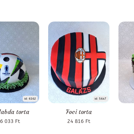
id: 6162
id: 5647
labda torta
Foci torta
6 033 Ft
24 816 Ft