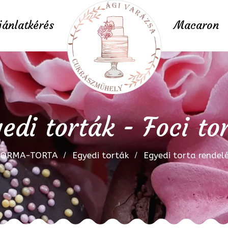
jánlatkérés
Macaron
edi torták - Foci to
FORMA-TORTA
Egyedi torták
Egyedi torta rendel