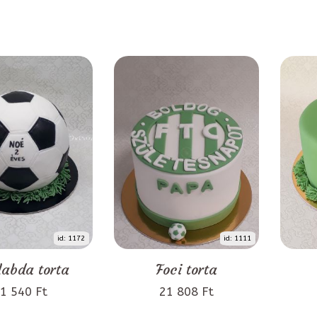
id: 1172
id: 1111
labda torta
Foci torta
1 540 Ft
21 808 Ft