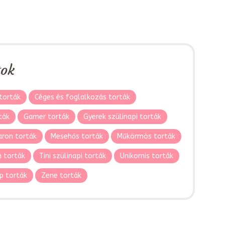
tok
torták
Céges és foglalkozás torták
ták
Gamer torták
Gyerek szülinapi torták
ron torták
Mesehős torták
Műkörmös torták
 torták
Tini szülinapi torták
Unikornis torták
p torták
Zene torták