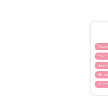
Alkalm
Dekor 
Hallo
Női to
Valent