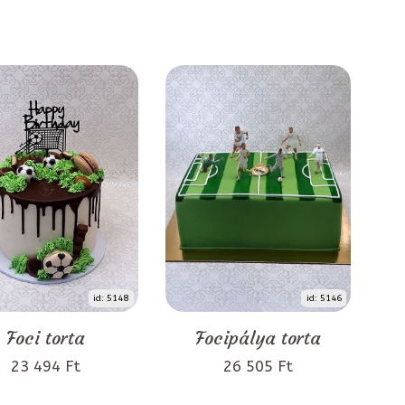
id: 5148
id: 5146
Foci torta
Focipálya torta
23 494 Ft
26 505 Ft