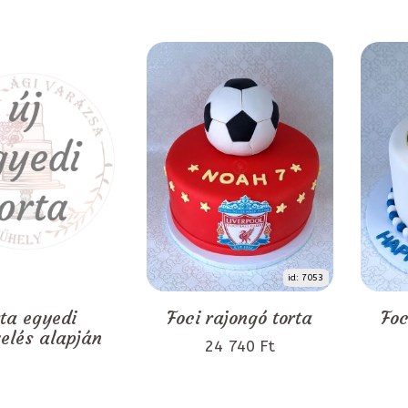
id: 7053
rta egyedi
Foci rajongó torta
Foc
zelés alapján
24 740 Ft