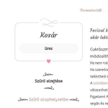
Formatorták
Focival k
Kosár
akár lakt
üres
Cukrászm
módosít
Ha nem tal
Ha szeretn
tekintheti 
Szűrő elrejtése
A
szűrőben
választható
Figyelem! 
Szűrő alaphelyzetbe
vegán és n