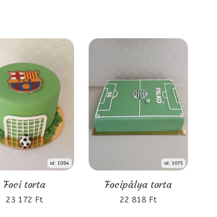
id: 1094
id: 1075
Foci torta
Focipálya torta
23 172 Ft
22 818 Ft