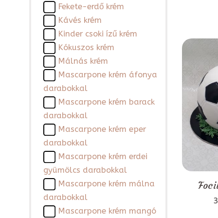
Fekete-erdő krém
Kávés krém
Kinder csoki ízű krém
Kókuszos krém
Málnás krém
Mascarpone krém áfonya
darabokkal
Mascarpone krém barack
darabokkal
Mascarpone krém eper
darabokkal
Mascarpone krém erdei
gyümölcs darabokkal
Mascarpone krém málna
Foci
darabokkal
3
Mascarpone krém mangó