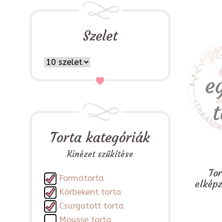
Szelet
Torta kategóriák
Kinézet szűkítése
To
Formatorta
elkép
Körbekent torta
Csurgatott torta
Mousse torta