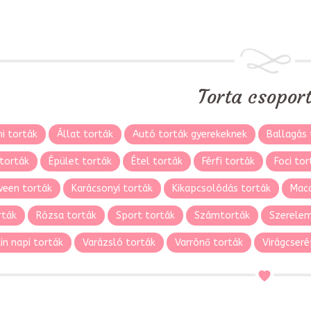
Torta csopor
i torták
Állat torták
Autó torták gyerekeknek
Ballagás 
torták
Épület torták
Étel torták
Férfi torták
Foci tor
ween torták
Karácsonyi torták
Kikapcsolódás torták
Maca
rták
Rózsa torták
Sport torták
Számtorták
Szerelem
in napi torták
Varázsló torták
Varrónő torták
Virágcseré