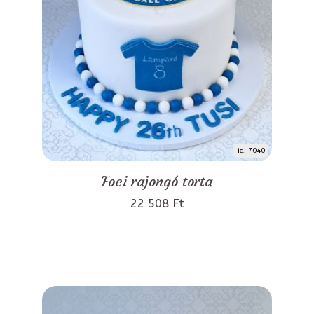
id: 7040
Foci rajongó torta
22 508 Ft