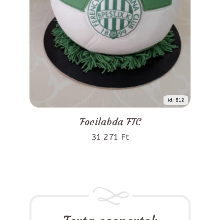
id: 812
Focilabda FTC
31 271 Ft