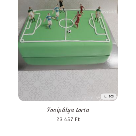
id: 903
Focipálya torta
23 457 Ft