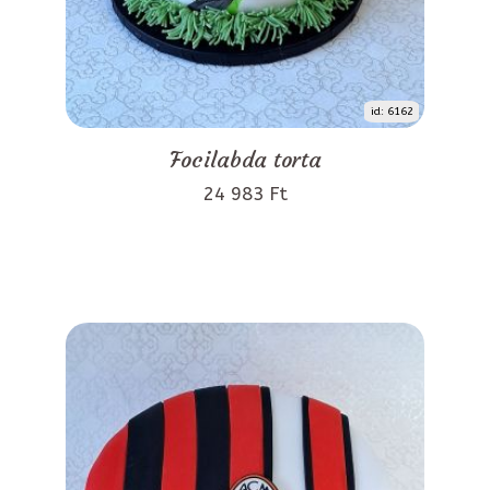
id: 6162
Focilabda torta
24 983 Ft