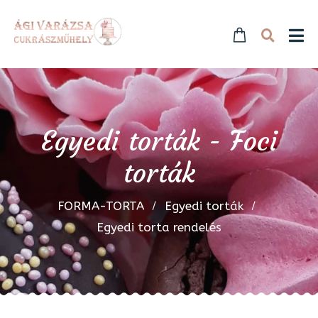
Egyedi torták - Foci
torták
FORMA-TORTA
Egyedi torták
Egyedi torta rendelés