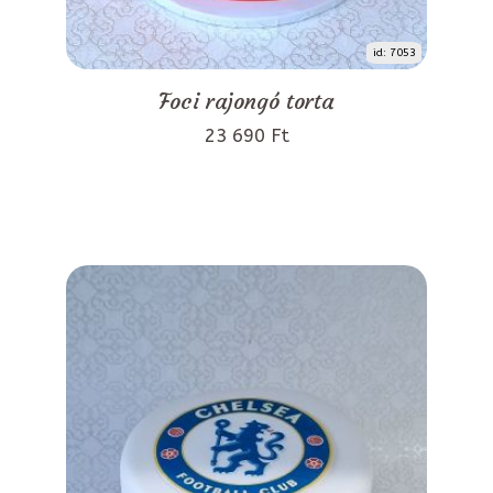
id: 7053
Foci rajongó torta
23 690 Ft