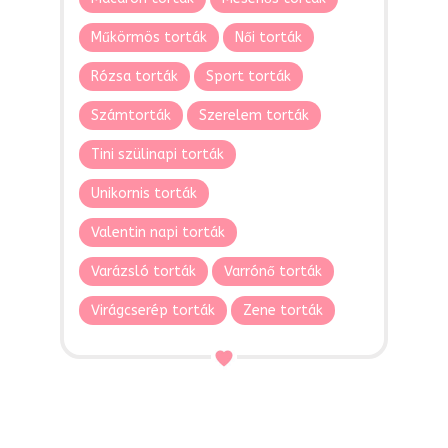
Műkörmös torták
Női torták
Rózsa torták
Sport torták
Számtorták
Szerelem torták
Tini szülinapi torták
Unikornis torták
Valentin napi torták
Varázsló torták
Varrónő torták
Virágcserép torták
Zene torták