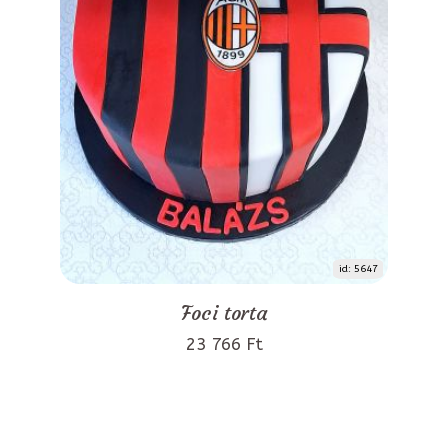
id: 5647
Foci torta
23 766 Ft