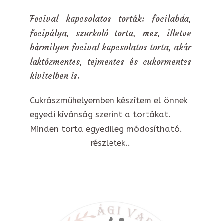
Focival kapcsolatos torták: focilabda,
focipálya, szurkoló torta, mez, illetve
bármilyen focival kapcsolatos torta, akár
laktózmentes, tejmentes és cukormentes
kivitelben is.
Cukrászműhelyemben készítem el önnek
egyedi kívánság szerint a tortákat.
Minden torta egyedileg módosítható.
részletek..