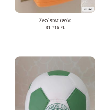
id: 866
Foci mez torta
31 716 Ft