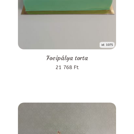
id: 1075
Focipálya torta
21 768 Ft