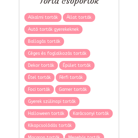
Torta csoportok
Alkalmi torták
Állat torták
Autó torták gyerekeknek
Ballagás torták
Céges és foglalkozás torták
Dekor torták
Épület torták
Étel torták
Férfi torták
Foci torták
Gamer torták
Gyerek szülinapi torták
Halloween torták
Karácsonyi torták
Kikapcsolódás torták
Macaron torták
Mesehős torták