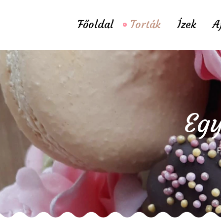
Főoldal
Torták
Ízek
A
Egy