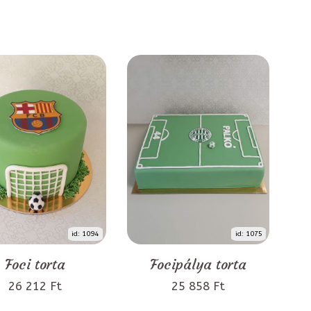
id: 1094
id: 1075
Foci torta
Focipálya torta
26 212 Ft
25 858 Ft