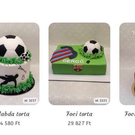
id: 3217
id: 2221
labda torta
Foci torta
Foc
4 580 Ft
29 827 Ft