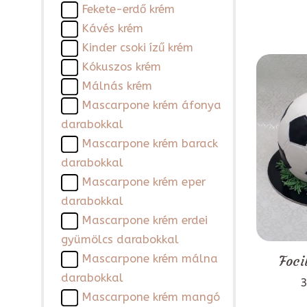
Fekete-erdő krém
Kávés krém
Kinder csoki ízű krém
Kókuszos krém
Málnás krém
Mascarpone krém áfonya
darabokkal
Mascarpone krém barack
darabokkal
Mascarpone krém eper
darabokkal
Mascarpone krém erdei
gyümölcs darabokkal
Mascarpone krém málna
Foci
darabokkal
3
Mascarpone krém mangó