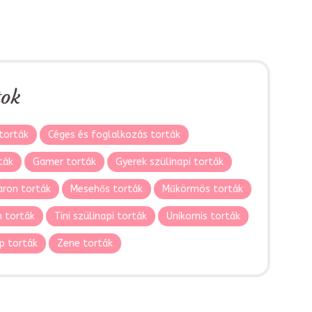
tok
torták
Céges és foglalkozás torták
ták
Gamer torták
Gyerek szülinapi torták
ron torták
Mesehős torták
Műkörmös torták
 torták
Tini szülinapi torták
Unikornis torták
p torták
Zene torták