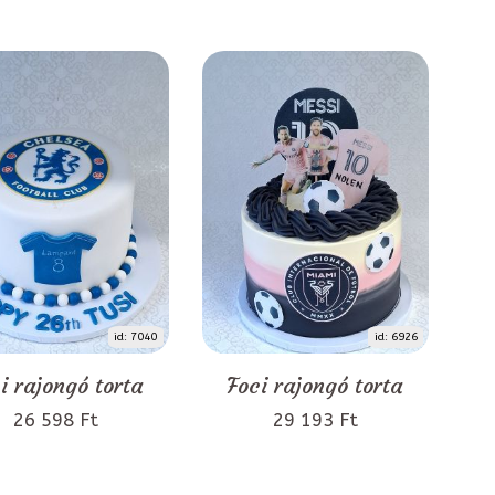
id: 7040
id: 6926
i rajongó torta
Foci rajongó torta
26 598 Ft
29 193 Ft