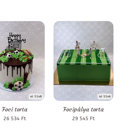
id: 5148
id: 5146
Foci torta
Focipálya torta
26 534 Ft
29 545 Ft