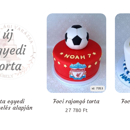
id: 7053
rta egyedi
Foci rajongó torta
Foc
zelés alapján
27 780 Ft