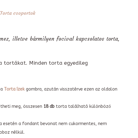
Torta csoportok
 mez, illetve bármilyen focival kapcsolatos torta,
a tortákat. Minden torta egyedileg
 a
Torta ízek
gombra, azután visszatérve ezen az oldalon
intheti meg, összesen
18 db
torta található különböző
torta esetén a fondant bevonat nem cukormentes, nem
boz nélkül.