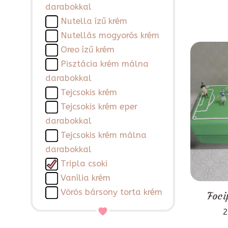
darabokkal
Nutella ízű krém
Nutellás mogyorós krém
Oreo ízű krém
Pisztácia krém málna
darabokkal
Tejcsokis krém
Tejcsokis krém eper
darabokkal
Tejcsokis krém málna
darabokkal
Tripla csoki
Vanília krém
Vörös bársony torta krém
Foci
2