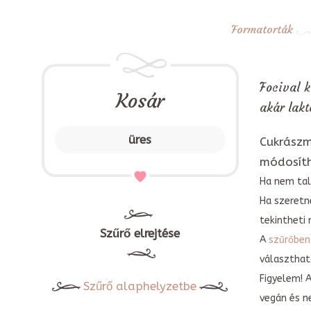
Formatorták
Focival k
Kosár
akár lakt
üres
Cukrászm
módosít
Ha nem tal
Ha szeretn
tekintheti 
Szűrő elrejtése
A
szűrőben
választható
Figyelem! 
Szűrő alaphelyzetbe
vegán és n