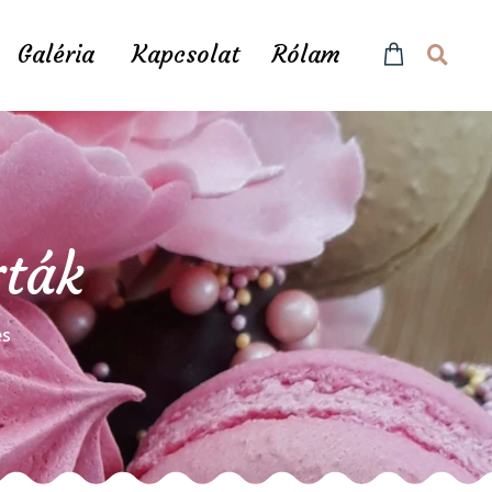
Galéria
Kapcsolat
Rólam
rták
és