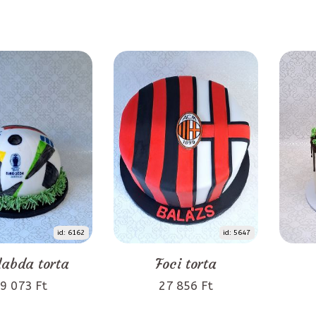
id: 6162
id: 5647
labda torta
Foci torta
9 073 Ft
27 856 Ft