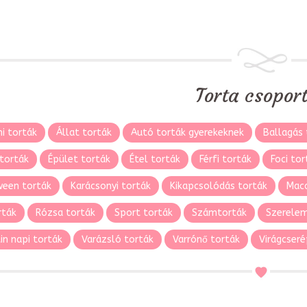
Torta csopor
i torták
Állat torták
Autó torták gyerekeknek
Ballagás 
torták
Épület torták
Étel torták
Férfi torták
Foci tor
ween torták
Karácsonyi torták
Kikapcsolódás torták
Maca
rták
Rózsa torták
Sport torták
Számtorták
Szerelem
in napi torták
Varázsló torták
Varrónő torták
Virágcseré