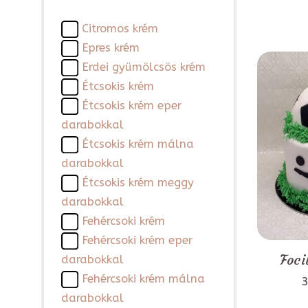
Citromos krém
Epres krém
Erdei gyümölcsös krém
Étcsokis krém
Étcsokis krém eper
darabokkal
Étcsokis krém málna
darabokkal
Étcsokis krém meggy
darabokkal
Fehércsoki krém
Fehércsoki krém eper
Foci
darabokkal
Fehércsoki krém málna
3
darabokkal