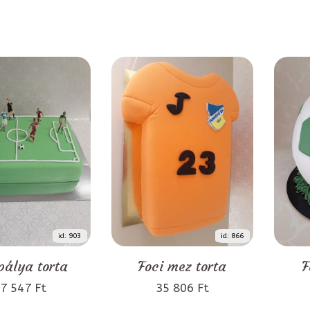
id: 903
id: 866
pálya torta
Foci mez torta
F
7 547 Ft
35 806 Ft