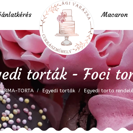
jánlatkérés
Macaron
edi torták - Foci to
FORMA-TORTA
Egyedi torták
Egyedi torta rendel