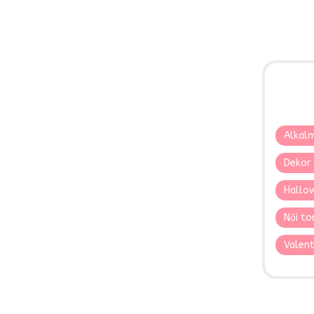
Alkalm
Dekor 
Hallo
Női to
Valent