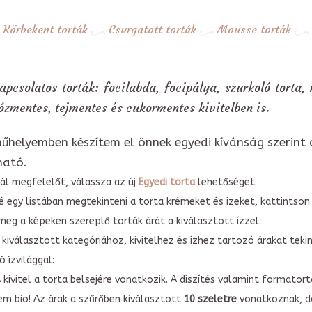
Körbekent torták
Csurgatott torták
Mousse torták
apcsolatos torták: focilabda, focipálya, szurkoló torta,
ózmentes, tejmentes és cukormentes kivitelben is.
űhelyemben készítem el önnek egyedi kívánság szerint 
ható.
ál megfelelőt, válassza az új
Egyedi torta
lehetőséget.
é egy listában megtekinteni a torta krémeket és ízeket, kattintson
meg a képeken szereplő torták árát a kiválasztott ízzel.
kiválasztott kategóriához, kivitelhez és ízhez tartozó árakat tek
 ízvilággal:
A kivitel a torta belsejére vonatkozik. A díszítés valamint forma
em bio! Az árak a szűrőben kiválasztott
10 szeletre
vonatkoznak, do