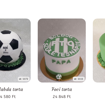
id: 1172
id: 1111
labda torta
Foci torta
4 580 Ft
24 848 Ft