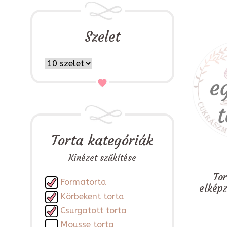
Szelet
Torta kategóriák
Kinézet szűkítése
To
Formatorta
elkép
Körbekent torta
Csurgatott torta
Mousse torta