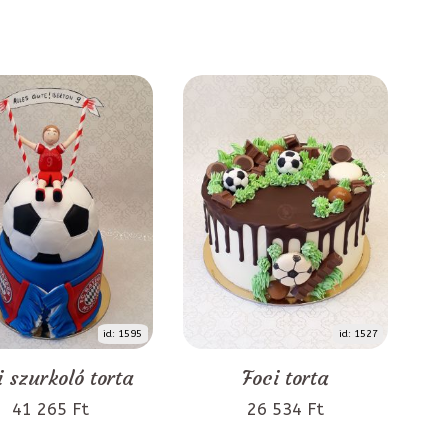
id: 1595
id: 1527
i szurkoló torta
Foci torta
41 265 Ft
26 534 Ft