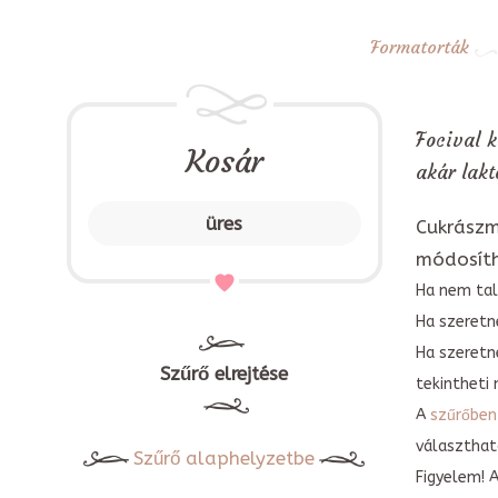
Formatorták
Focival k
Kosár
akár lakt
üres
Cukrászm
módosít
Ha nem tal
Ha szeretne
Ha szeretn
Szűrő elrejtése
tekintheti 
A
szűrőben
választható
Szűrő alaphelyzetbe
Figyelem! 