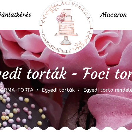
jánlatkérés
Macaron
edi torták - Foci to
FORMA-TORTA
Egyedi torták
Egyedi torta rendel