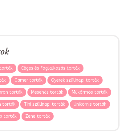
tok
torták
Céges és foglalkozás torták
ták
Gamer torták
Gyerek szülinapi torták
ron torták
Mesehős torták
Műkörmös torták
 torták
Tini szülinapi torták
Unikornis torták
p torták
Zene torták