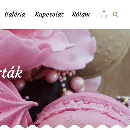
Galéria
Kapcsolat
Rólam
rták
és