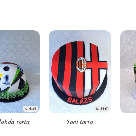
id: 6162
id: 5647
labda torta
Foci torta