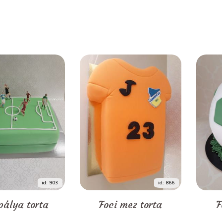
id: 903
id: 866
pálya torta
Foci mez torta
F