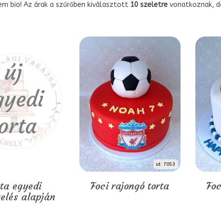
em bio! Az árak a szűrőben kiválasztott
10 szeletre
vonatkoznak, do
id: 7053
rta egyedi
Foci rajongó torta
Foc
zelés alapján