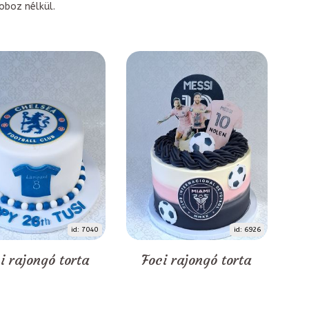
boz nélkül.
id: 7040
id: 6926
i rajongó torta
Foci rajongó torta