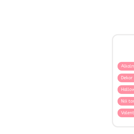
Alkalm
Dekor 
Hallo
Női to
Valent