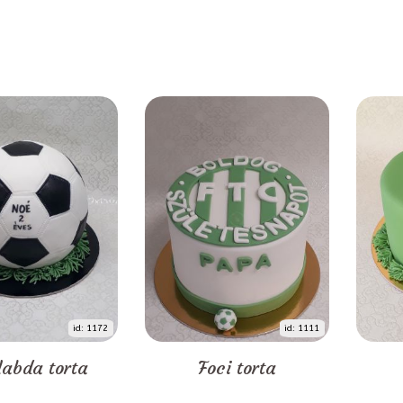
id: 1172
id: 1111
labda torta
Foci torta