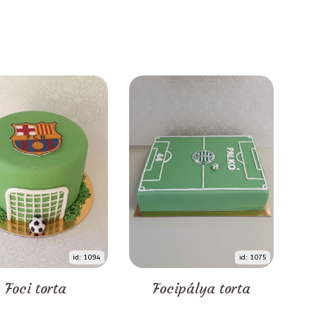
id: 1094
id: 1075
Foci torta
Focipálya torta