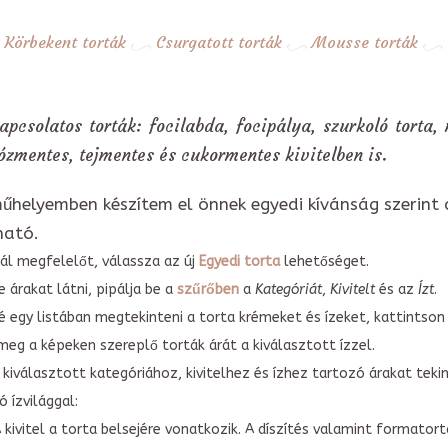
Körbekent torták
Csurgatott torták
Mousse torták
apcsolatos torták: focilabda, focipálya, szurkoló torta,
ózmentes, tejmentes és cukormentes kivitelben is.
űhelyemben készítem el önnek egyedi kívánság szerint 
ható.
ál megfelelőt, válassza az új
Egyedi torta
lehetőséget.
 árakat látni, pipálja be a
szűrőben
a
Kategóriát
,
Kivitelt
és az
Ízt
.
é egy listában megtekinteni a torta krémeket és ízeket, kattintson
meg a képeken szereplő torták árát a kiválasztott ízzel.
kiválasztott kategóriához, kivitelhez és ízhez tartozó árakat tek
 ízvilággal:
A kivitel a torta belsejére vonatkozik. A díszítés valamint forma