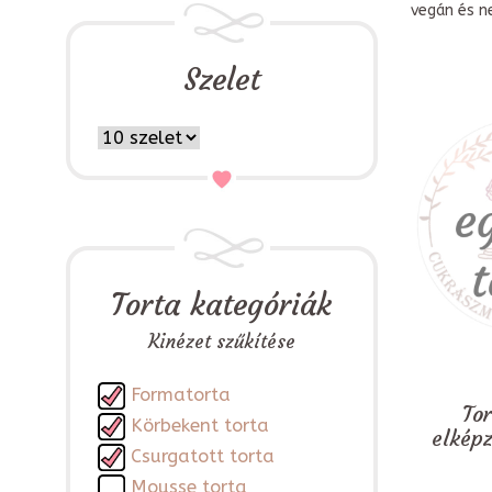
vegán és n
Szelet
Torta kategóriák
Kinézet szűkítése
Formatorta
To
Körbekent torta
elkép
Csurgatott torta
Mousse torta