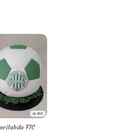
id: 812
ocilabda FTC