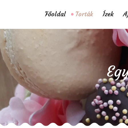
Főoldal
Torták
Ízek
A
Egy