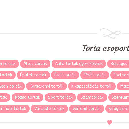
Torta csopor
i torták
Állat torták
Autó torták gyerekeknek
Ballagás 
torták
Épület torták
Étel torták
Férfi torták
Foci tor
ween torták
Karácsonyi torták
Kikapcsolódás torták
Maca
rták
Rózsa torták
Sport torták
Számtorták
Szerelem
in napi torták
Varázsló torták
Varrónő torták
Virágcseré