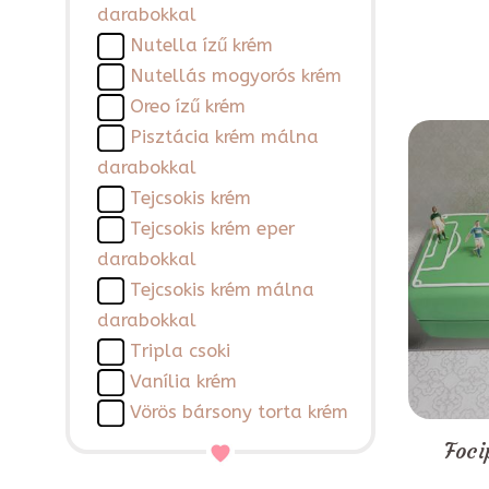
darabokkal
Nutella ízű krém
Nutellás mogyorós krém
Oreo ízű krém
Pisztácia krém málna
darabokkal
Tejcsokis krém
Tejcsokis krém eper
darabokkal
Tejcsokis krém málna
darabokkal
Tripla csoki
Vanília krém
Vörös bársony torta krém
Foci