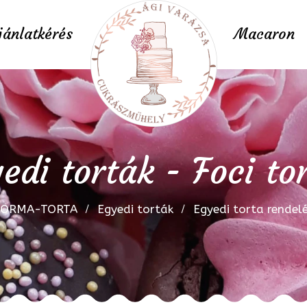
jánlatkérés
Macaron
edi torták - Foci to
FORMA-TORTA
Egyedi torták
Egyedi torta rendel