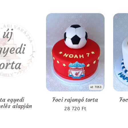
id: 7053
rta egyedi
Foci rajongó torta
Foc
zelés alapján
28 720 Ft