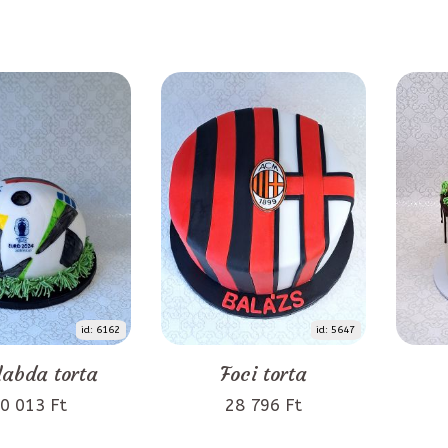
id: 6162
id: 5647
labda torta
Foci torta
0 013 Ft
28 796 Ft