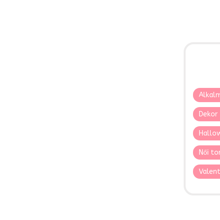
Alkalm
Dekor 
Hallo
Női to
Valent