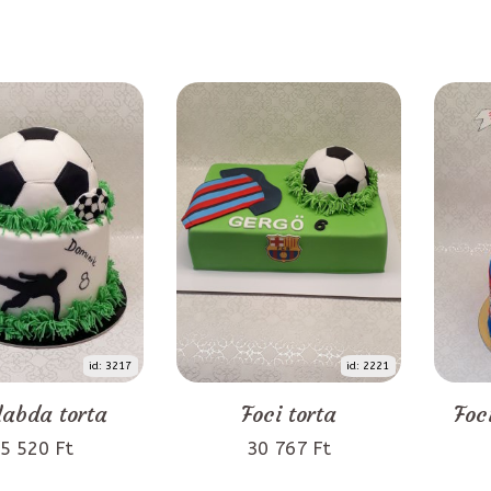
id: 3217
id: 2221
labda torta
Foci torta
Foc
5 520 Ft
30 767 Ft