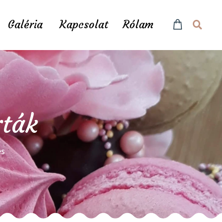
Galéria
Kapcsolat
Rólam
rták
és