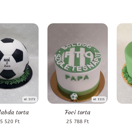
id: 1172
id: 1111
labda torta
Foci torta
5 520 Ft
25 788 Ft