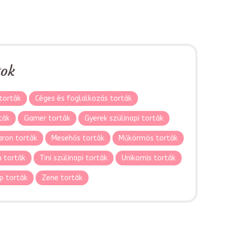
tok
torták
Céges és foglalkozás torták
ták
Gamer torták
Gyerek szülinapi torták
ron torták
Mesehős torták
Műkörmös torták
 torták
Tini szülinapi torták
Unikornis torták
p torták
Zene torták