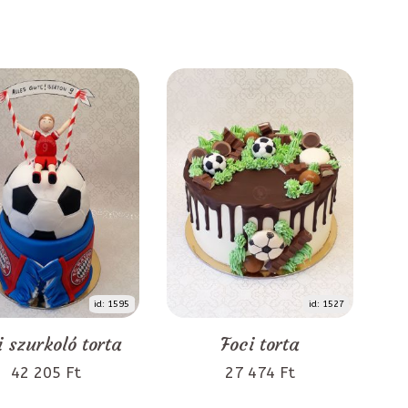
id: 1595
id: 1527
i szurkoló torta
Foci torta
42 205 Ft
27 474 Ft