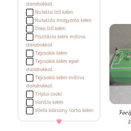
darabokkal
Nutella ízű krém
Nutellás mogyorós krém
Oreo ízű krém
Pisztácia krém málna
darabokkal
Tejcsokis krém
Tejcsokis krém eper
darabokkal
Tejcsokis krém málna
darabokkal
Tripla csoki
Vanília krém
Vörös bársony torta krém
Foci
2