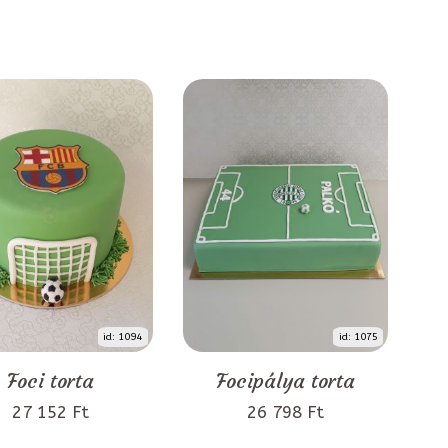
id: 1094
id: 1075
Foci torta
Focipálya torta
27 152 Ft
26 798 Ft