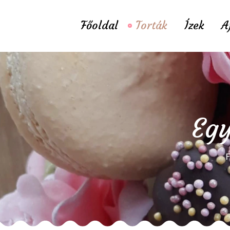
Főoldal
Torták
Ízek
A
Egy