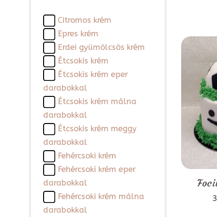
Citromos krém
Epres krém
Erdei gyümölcsös krém
Étcsokis krém
Étcsokis krém eper
darabokkal
Étcsokis krém málna
darabokkal
Étcsokis krém meggy
darabokkal
Fehércsoki krém
Fehércsoki krém eper
Foci
darabokkal
Fehércsoki krém málna
3
darabokkal