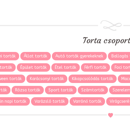
Torta csopor
i torták
Állat torták
Autó torták gyerekeknek
Ballagás 
torták
Épület torták
Étel torták
Férfi torták
Foci tor
ween torták
Karácsonyi torták
Kikapcsolódás torták
Maca
rták
Rózsa torták
Sport torták
Számtorták
Szerelem
in napi torták
Varázsló torták
Varrónő torták
Virágcseré