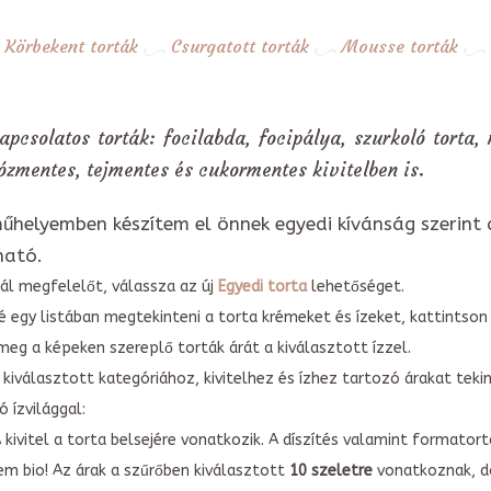
Körbekent torták
Csurgatott torták
Mousse torták
apcsolatos torták: focilabda, focipálya, szurkoló torta,
ózmentes, tejmentes és cukormentes kivitelben is.
űhelyemben készítem el önnek egyedi kívánság szerint 
ható.
ál megfelelőt, válassza az új
Egyedi torta
lehetőséget.
é egy listában megtekinteni a torta krémeket és ízeket, kattintson
meg a képeken szereplő torták árát a kiválasztott ízzel.
kiválasztott kategóriához, kivitelhez és ízhez tartozó árakat tek
 ízvilággal:
A kivitel a torta belsejére vonatkozik. A díszítés valamint forma
em bio! Az árak a szűrőben kiválasztott
10 szeletre
vonatkoznak, do