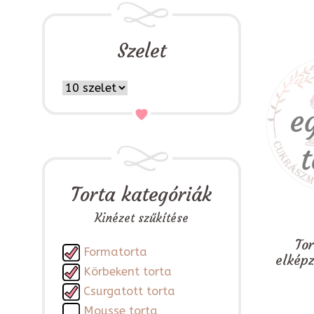
Szelet
Torta kategóriák
Kinézet szűkítése
To
Formatorta
elkép
Körbekent torta
Csurgatott torta
Mousse torta