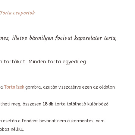
Torta csoportok
 mez, illetve bármilyen focival kapcsolatos torta,
a tortákat. Minden torta egyedileg
 a
Torta ízek
gombra, azután visszatérve ezen az oldalon
intheti meg, összesen
18 db
torta található különböző
torta esetén a fondant bevonat nem cukormentes, nem
boz nélkül.