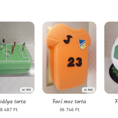
id: 903
id: 866
pálya torta
Foci mez torta
F
8 487 Ft
36 746 Ft