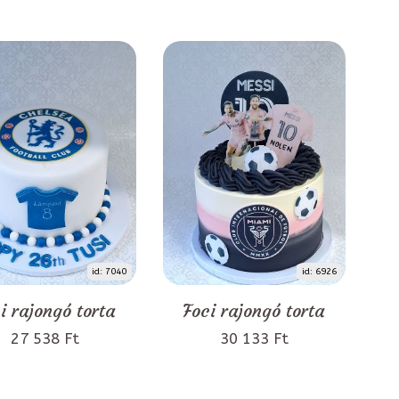
id: 7040
id: 6926
i rajongó torta
Foci rajongó torta
27 538 Ft
30 133 Ft