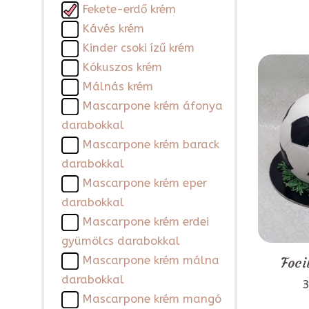
Fekete-erdő krém
Kávés krém
Kinder csoki ízű krém
Kókuszos krém
Málnás krém
Mascarpone krém áfonya
darabokkal
Mascarpone krém barack
darabokkal
Mascarpone krém eper
darabokkal
Mascarpone krém erdei
gyümölcs darabokkal
Mascarpone krém málna
Foci
darabokkal
3
Mascarpone krém mangó