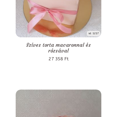
id: 1217
Szíves torta macaronnal és
rózsával
27 358 Ft