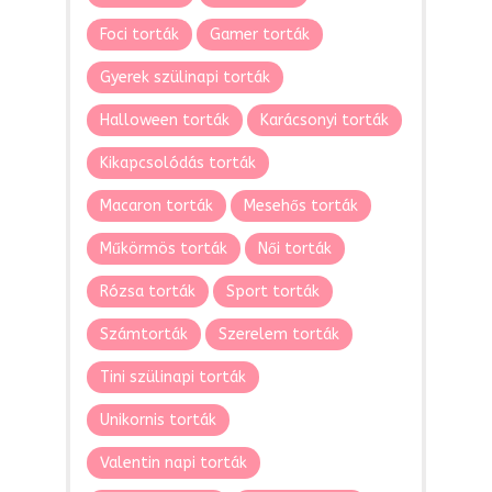
Foci torták
Gamer torták
Gyerek szülinapi torták
Halloween torták
Karácsonyi torták
Kikapcsolódás torták
Macaron torták
Mesehős torták
Műkörmös torták
Női torták
Rózsa torták
Sport torták
Számtorták
Szerelem torták
Tini szülinapi torták
Unikornis torták
Valentin napi torták