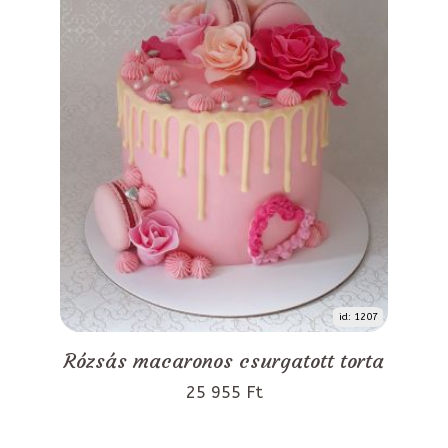
id: 1207
Rózsás macaronos csurgatott torta
25 955 Ft