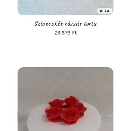
id: 845
Szívecskés rózsás torta
23 873 Ft