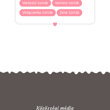
Varázsló torták
Varrónő torták
Virágcserép torták
Zene torták
Közösségi média