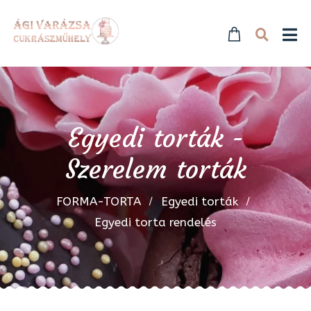
Egyedi torták -
Szerelem torták
FORMA-TORTA
Egyedi torták
Egyedi torta rendelés