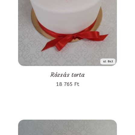
id: 843
Rózsás torta
18 765 Ft