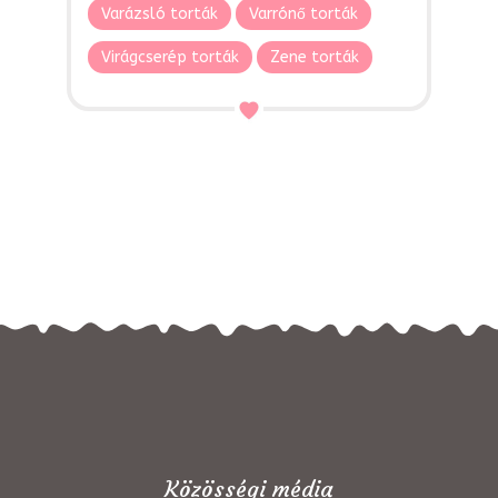
Varázsló torták
Varrónő torták
Virágcserép torták
Zene torták
Közösségi média