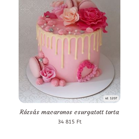
id: 1207
Rózsás macaronos csurgatott torta
34 815 Ft