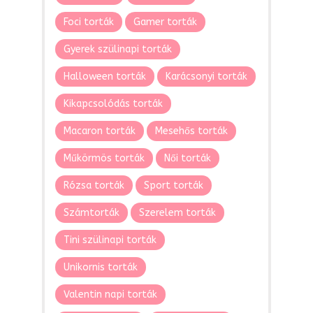
Foci torták
Gamer torták
Gyerek szülinapi torták
Halloween torták
Karácsonyi torták
Kikapcsolódás torták
Macaron torták
Mesehős torták
Műkörmös torták
Női torták
Rózsa torták
Sport torták
Számtorták
Szerelem torták
Tini szülinapi torták
Unikornis torták
Valentin napi torták