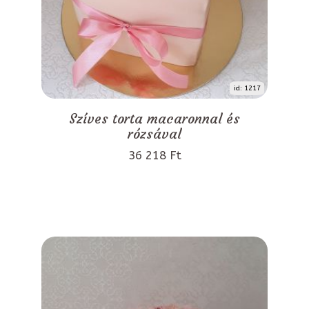
id: 1217
Szíves torta macaronnal és
rózsával
36 218 Ft