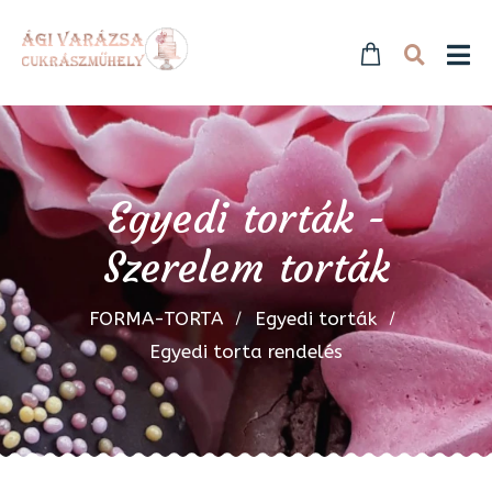
Egyedi torták -
Szerelem torták
FORMA-TORTA
Egyedi torták
Egyedi torta rendelés