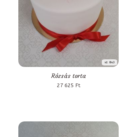
id: 843
Rózsás torta
27 625 Ft