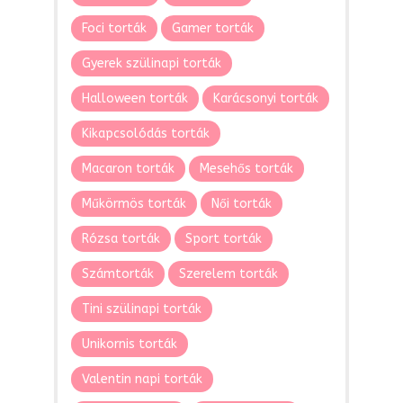
Foci torták
Gamer torták
Gyerek szülinapi torták
Halloween torták
Karácsonyi torták
Kikapcsolódás torták
Macaron torták
Mesehős torták
Műkörmös torták
Női torták
Rózsa torták
Sport torták
Számtorták
Szerelem torták
Tini szülinapi torták
Unikornis torták
Valentin napi torták