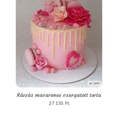
id: 1207
Rózsás macaronos csurgatott torta
27 135 Ft