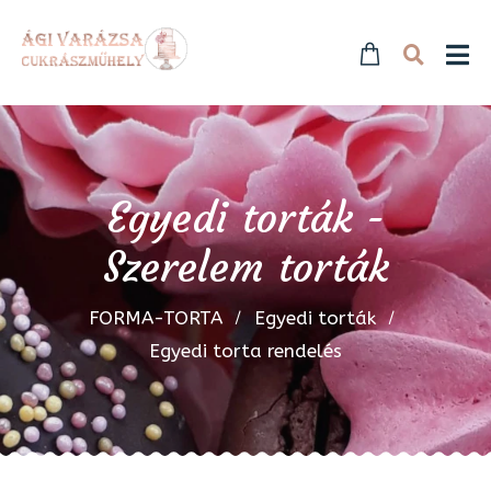
Egyedi torták -
Szerelem torták
FORMA-TORTA
Egyedi torták
Egyedi torta rendelés