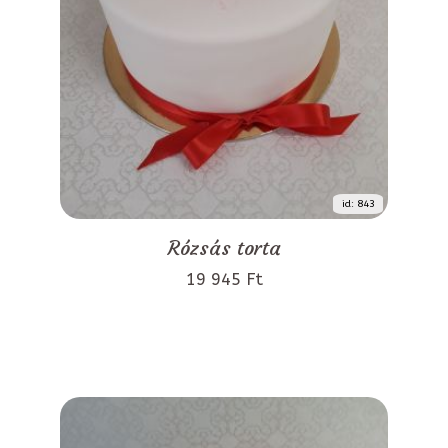
id: 843
Rózsás torta
19 945 Ft