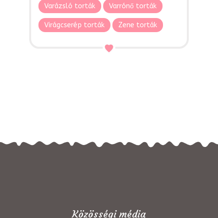
Varázsló torták
Varrónő torták
Virágcserép torták
Zene torták
Közösségi média