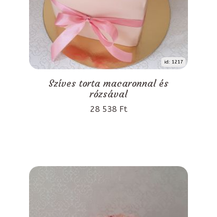
id: 1217
Szíves torta macaronnal és
rózsával
28 538 Ft