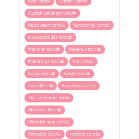
Foci torták
Gamer torták
Gyerek szülinapi torták
Halloween torták
Karácsonyi torták
Kikapcsolódás torták
Macaron torták
Mesehős torták
Műkörmös torták
Női torták
Rózsa torták
Sport torták
Számtorták
Szerelem torták
Tini szülinapi torták
Unikornis torták
Valentin napi torták
Varázsló torták
Varrónő torták