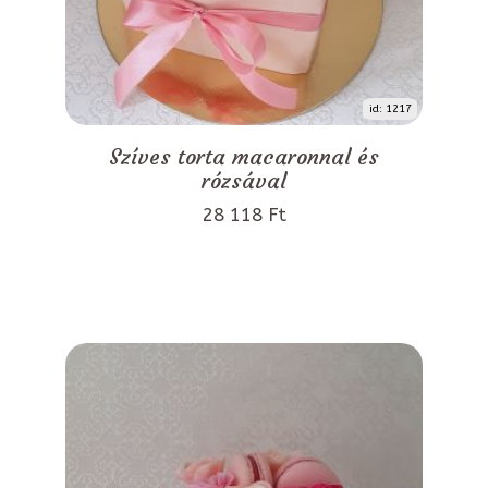
id: 1217
Szíves torta macaronnal és
rózsával
28 118 Ft