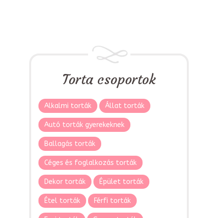
Torta csoportok
Alkalmi torták
Állat torták
Autó torták gyerekeknek
Ballagás torták
Céges és foglalkozás torták
Dekor torták
Épület torták
Étel torták
Férfi torták