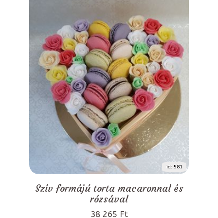
id: 581
Szív formájú torta macaronnal és
rózsával
38 265 Ft