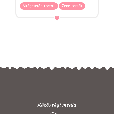
Virágcserép torták
Zene torták
Közösségi média