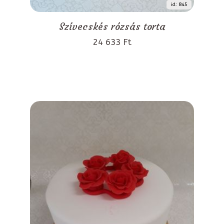
id: 845
Szívecskés rózsás torta
24 633 Ft