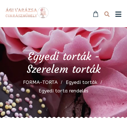
Egyedi torták -
Szerelem torták
FORMA-TORTA
Egyedi torták
Egyedi torta rendelés