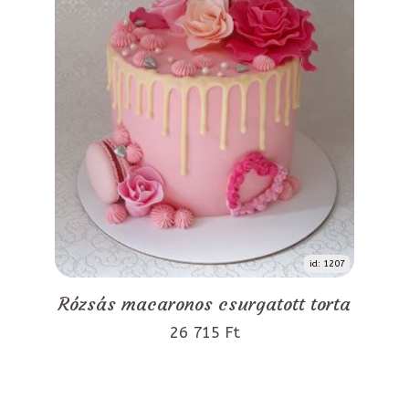
id: 1207
Rózsás macaronos csurgatott torta
26 715 Ft