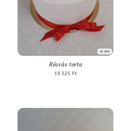
id: 843
Rózsás torta
19 525 Ft