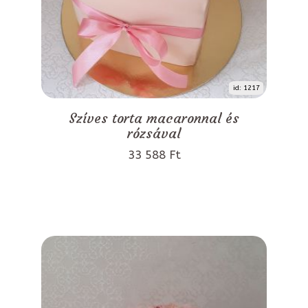
id: 1217
Szíves torta macaronnal és
rózsával
33 588 Ft