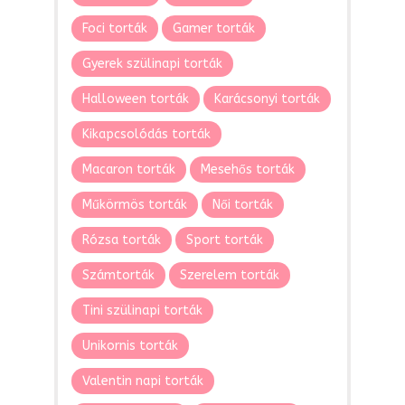
Foci torták
Gamer torták
Gyerek szülinapi torták
Halloween torták
Karácsonyi torták
Kikapcsolódás torták
Macaron torták
Mesehős torták
Műkörmös torták
Női torták
Rózsa torták
Sport torták
Számtorták
Szerelem torták
Tini szülinapi torták
Unikornis torták
Valentin napi torták