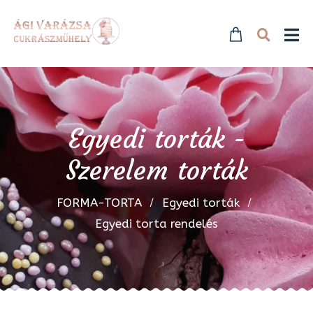
Egyedi torták -
Szerelem torták
FORMA-TORTA
Egyedi torták
Egyedi torta rendelés