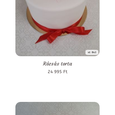
id: 843
Rózsás torta
24 995 Ft