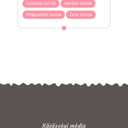
Varázsló torták
Varrónő torták
Virágcserép torták
Zene torták
Közösségi média