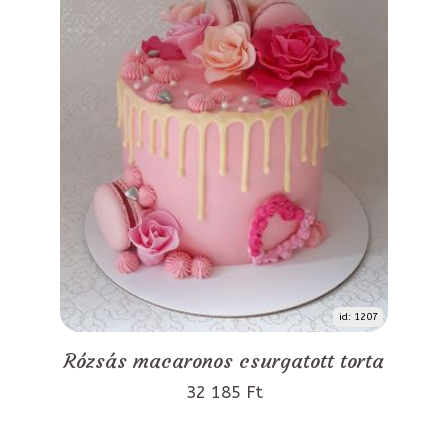
id: 1207
Rózsás macaronos csurgatott torta
32 185 Ft