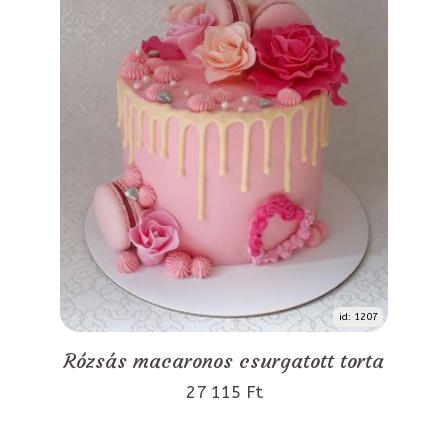
id: 1207
Rózsás macaronos csurgatott torta
27 115 Ft