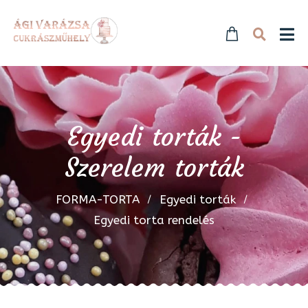
Egyedi torták -
Szerelem torták
FORMA-TORTA
Egyedi torták
Egyedi torta rendelés