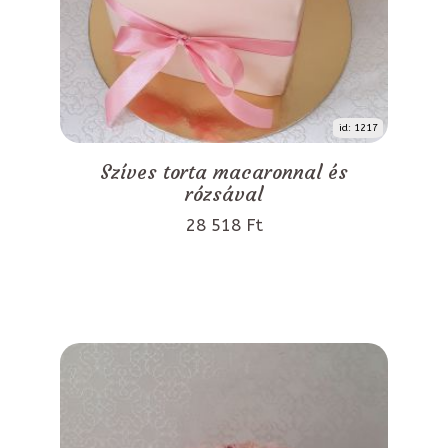
id: 1217
Szíves torta macaronnal és
rózsával
28 518 Ft