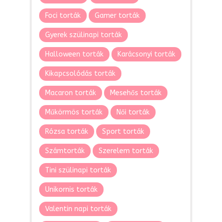
Foci torták
Gamer torták
Gyerek szülinapi torták
Halloween torták
Karácsonyi torták
Kikapcsolódás torták
Macaron torták
Mesehős torták
Műkörmös torták
Női torták
Rózsa torták
Sport torták
Számtorták
Szerelem torták
Tini szülinapi torták
Unikornis torták
Valentin napi torták