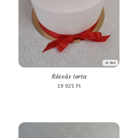
id: 843
Rózsás torta
19 925 Ft