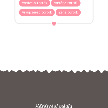
Varázsló torták
Varrónő torták
Virágcserép torták
Zene torták
Közösségi média