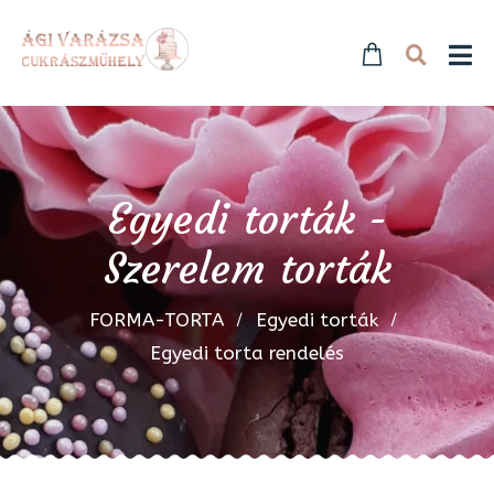
Egyedi torták -
Szerelem torták
FORMA-TORTA
Egyedi torták
Egyedi torta rendelés