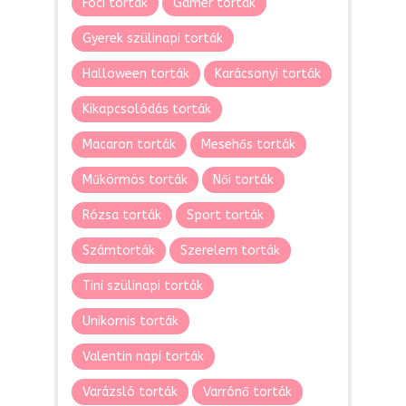
Foci torták
Gamer torták
Gyerek szülinapi torták
Halloween torták
Karácsonyi torták
Kikapcsolódás torták
Macaron torták
Mesehős torták
Műkörmös torták
Női torták
Rózsa torták
Sport torták
Számtorták
Szerelem torták
Tini szülinapi torták
Unikornis torták
Valentin napi torták
Varázsló torták
Varrónő torták