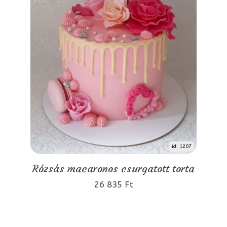
id: 1207
Rózsás macaronos csurgatott torta
26 835 Ft