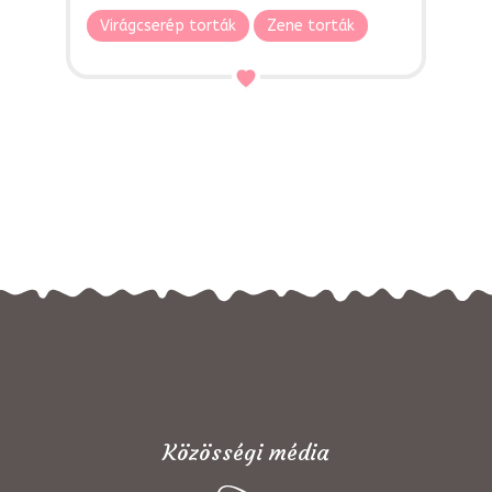
Virágcserép torták
Zene torták
Közösségi média