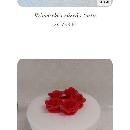
id: 845
Szívecskés rózsás torta
24 753 Ft