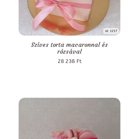
id: 1217
Szíves torta macaronnal és
rózsával
28 238 Ft