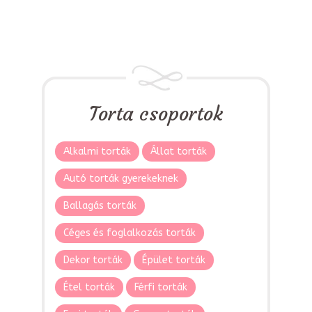
Torta csoportok
Alkalmi torták
Állat torták
Autó torták gyerekeknek
Ballagás torták
Céges és foglalkozás torták
Dekor torták
Épület torták
Étel torták
Férfi torták