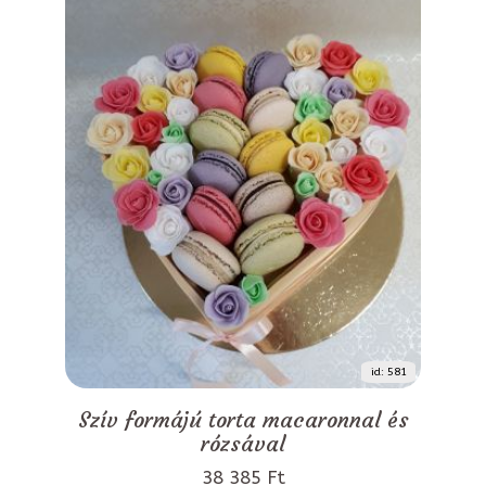
id: 581
Szív formájú torta macaronnal és
rózsával
38 385 Ft