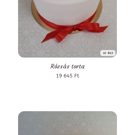
id: 843
Rózsás torta
19 645 Ft