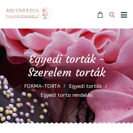
Egyedi torták -
Szerelem torták
FORMA-TORTA
Egyedi torták
Egyedi torta rendelés