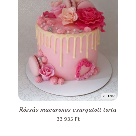
id: 1207
Rózsás macaronos csurgatott torta
33 935 Ft