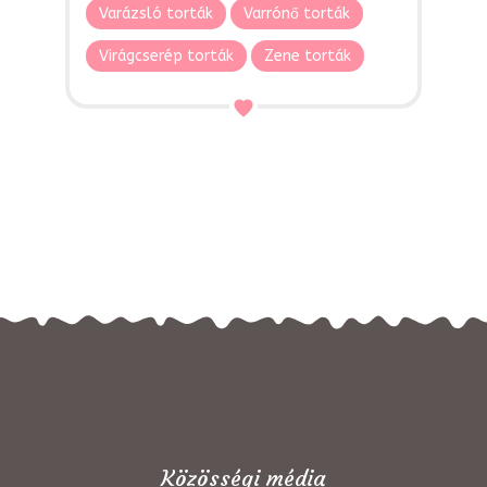
Varázsló torták
Varrónő torták
Virágcserép torták
Zene torták
Közösségi média