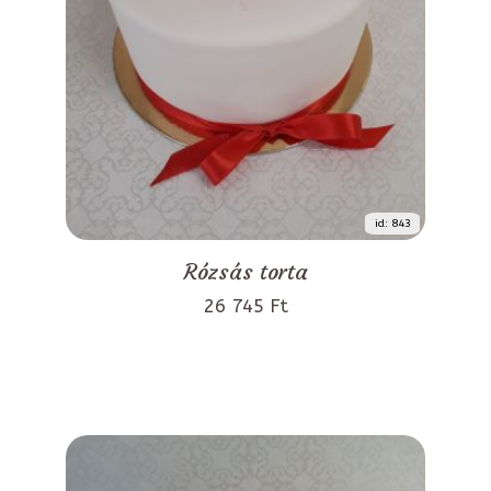
id: 843
Rózsás torta
26 745 Ft