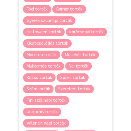
Foci torták
Gamer torták
Gyerek szülinapi torták
Halloween torták
Karácsonyi torták
Kikapcsolódás torták
Macaron torták
Mesehős torták
Műkörmös torták
Női torták
Rózsa torták
Sport torták
Számtorták
Szerelem torták
Tini szülinapi torták
Unikornis torták
Valentin napi torták