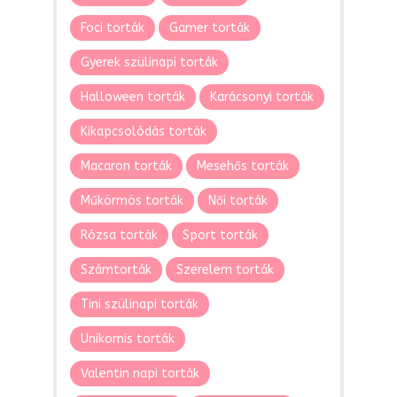
Foci torták
Gamer torták
Gyerek szülinapi torták
Halloween torták
Karácsonyi torták
Kikapcsolódás torták
Macaron torták
Mesehős torták
Műkörmös torták
Női torták
Rózsa torták
Sport torták
Számtorták
Szerelem torták
Tini szülinapi torták
Unikornis torták
Valentin napi torták