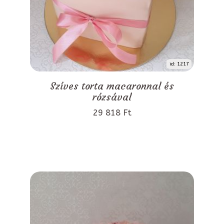
id: 1217
Szíves torta macaronnal és
rózsával
29 818 Ft