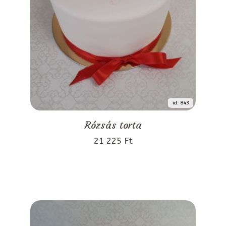
id: 843
Rózsás torta
21 225 Ft