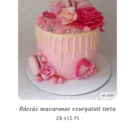
id: 1207
Rózsás macaronos csurgatott torta
28 415 Ft