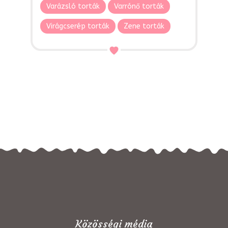
Varázsló torták
Varrónő torták
Virágcserép torták
Zene torták
Közösségi média