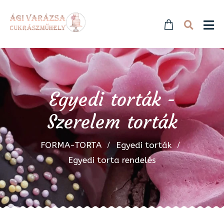
Egyedi torták -
Szerelem torták
FORMA-TORTA
Egyedi torták
Egyedi torta rendelés