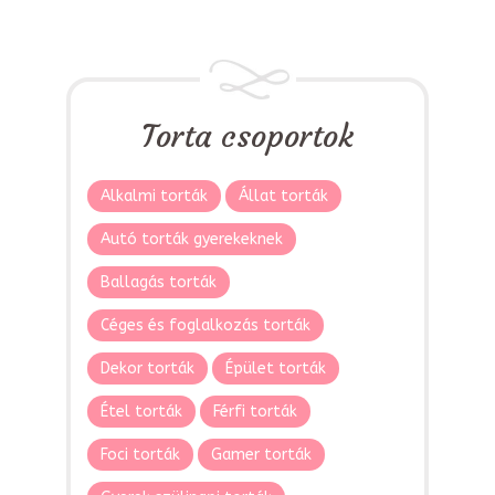
Torta csoportok
Alkalmi torták
Állat torták
Autó torták gyerekeknek
Ballagás torták
Céges és foglalkozás torták
Dekor torták
Épület torták
Étel torták
Férfi torták
Foci torták
Gamer torták