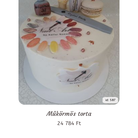
id: 587
Műkörmös torta
24 784 Ft