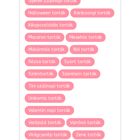
Gyerek szülinapi torták
Halloween torták
Karácsonyi torták
Kikapcsolódás torták
Macaron torták
Mesehős torták
Műkörmös torták
Női torták
Rózsa torták
Sport torták
Számtorták
Szerelem torták
Tini szülinapi torták
Unikornis torták
Valentin napi torták
Varázsló torták
Varrónő torták
Virágcserép torták
Zene torták