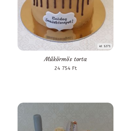
id: 1271
Műkörmös torta
24 754 Ft