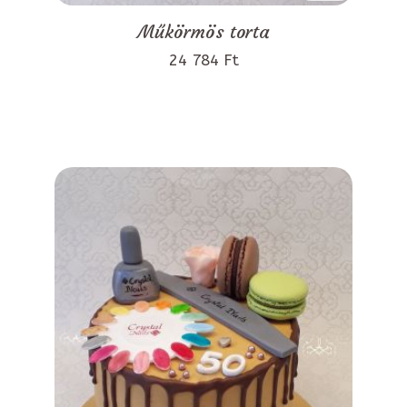
Műkörmös torta
24 784 Ft