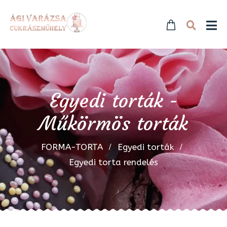
Egyedi torták -
Műkörmös torták
FORMA-TORTA
Egyedi torták
Egyedi torta rendelés