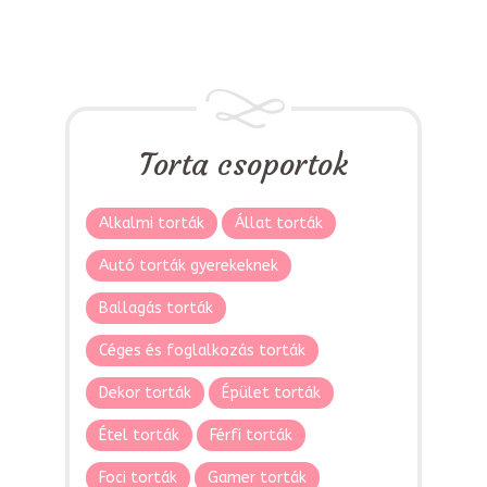
Torta csoportok
Alkalmi torták
Állat torták
Autó torták gyerekeknek
Ballagás torták
Céges és foglalkozás torták
Dekor torták
Épület torták
Étel torták
Férfi torták
Foci torták
Gamer torták