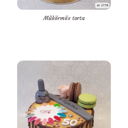
id: 2778
Műkörmös torta