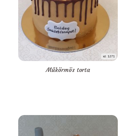
id: 1271
Műkörmös torta