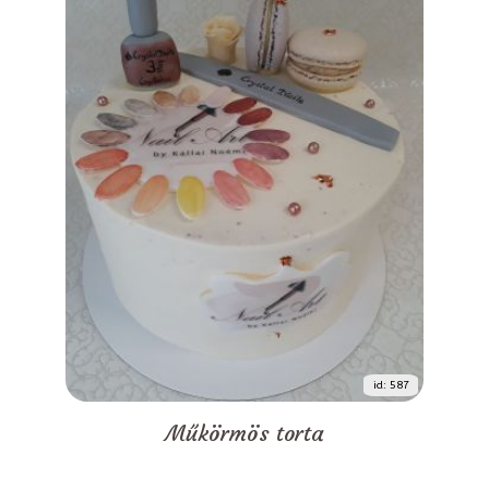
id: 587
Műkörmös torta