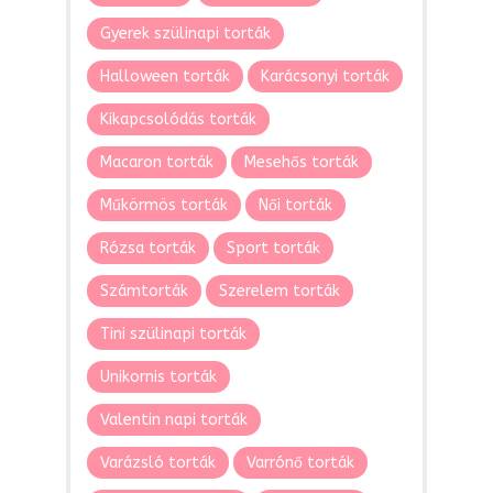
Gyerek szülinapi torták
Halloween torták
Karácsonyi torták
Kikapcsolódás torták
Macaron torták
Mesehős torták
Műkörmös torták
Női torták
Rózsa torták
Sport torták
Számtorták
Szerelem torták
Tini szülinapi torták
Unikornis torták
Valentin napi torták
Varázsló torták
Varrónő torták