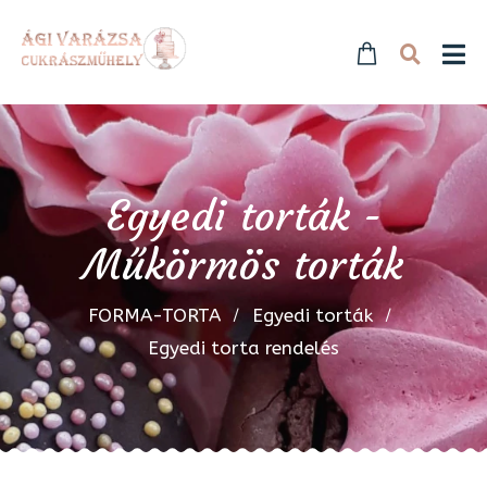
Egyedi torták -
Műkörmös torták
FORMA-TORTA
Egyedi torták
Egyedi torta rendelés