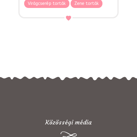
Virágcserép torták
Zene torták
Közösségi média