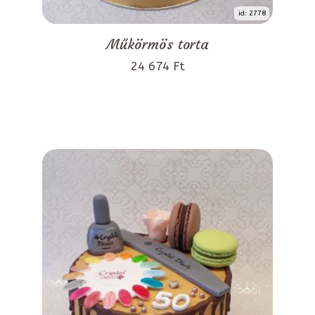
id: 2778
Műkörmös torta
24 674 Ft