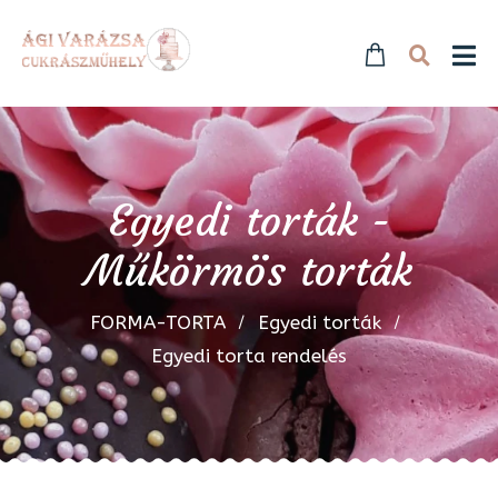
Egyedi torták -
Műkörmös torták
FORMA-TORTA
Egyedi torták
Egyedi torta rendelés