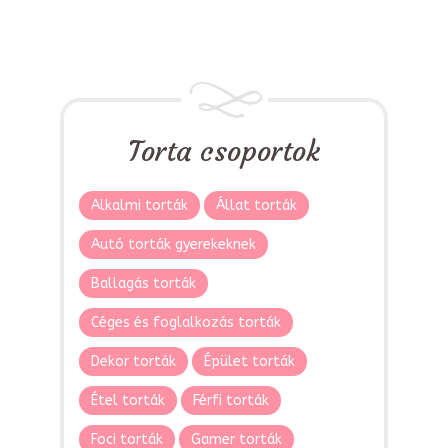
Torta csoportok
Alkalmi torták
Állat torták
Autó torták gyerekeknek
Ballagás torták
Céges és foglalkozás torták
Dekor torták
Épület torták
Étel torták
Férfi torták
Foci torták
Gamer torták