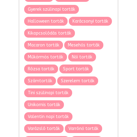
Gyerek szülinapi torták
Halloween torták
Karácsonyi torták
Kikapcsolódás torták
Macaron torták
Mesehős torták
Műkörmös torták
Női torták
Rózsa torták
Sport torták
Számtorták
Szerelem torták
Tini szülinapi torták
Unikornis torták
Valentin napi torták
Varázsló torták
Varrónő torták