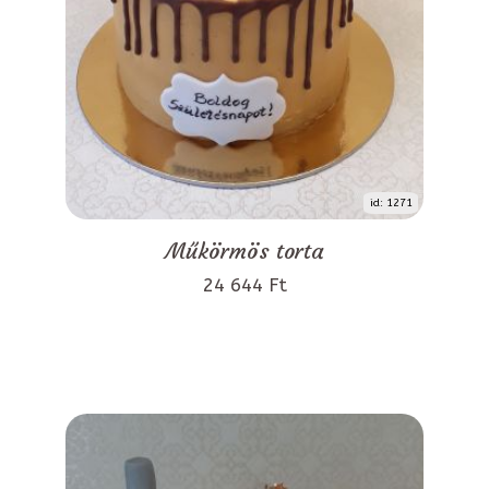
id: 1271
Műkörmös torta
24 644 Ft