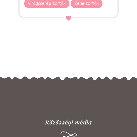
Virágcserép torták
Zene torták
Közösségi média