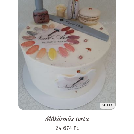
id: 587
Műkörmös torta
24 674 Ft