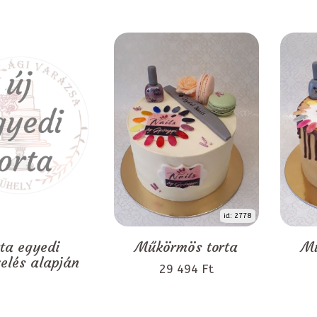
id: 2778
rta egyedi
Műkörmös torta
Mű
zelés alapján
29 494 Ft