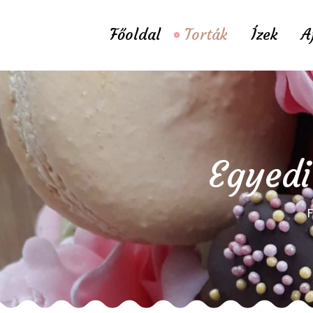
Főoldal
Torták
Ízek
A
Egyedi