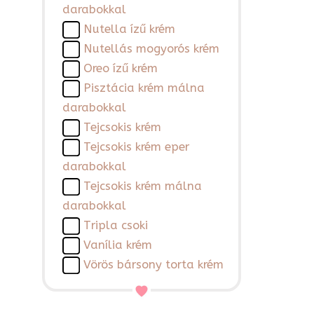
darabokkal
Nutella ízű krém
Nutellás mogyorós krém
Oreo ízű krém
Pisztácia krém málna
darabokkal
Tejcsokis krém
Tejcsokis krém eper
darabokkal
Tejcsokis krém málna
darabokkal
Tripla csoki
Vanília krém
Vörös bársony torta krém