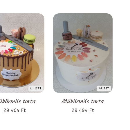
id: 1271
id: 587
körmös torta
Műkörmös torta
29 464 Ft
29 494 Ft