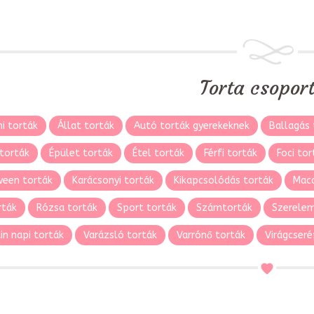
Torta csopor
i torták
Állat torták
Autó torták gyerekeknek
Ballagás 
torták
Épület torták
Étel torták
Férfi torták
Foci tor
ween torták
Karácsonyi torták
Kikapcsolódás torták
Maca
rták
Rózsa torták
Sport torták
Számtorták
Szerelem
in napi torták
Varázsló torták
Varrónő torták
Virágcseré