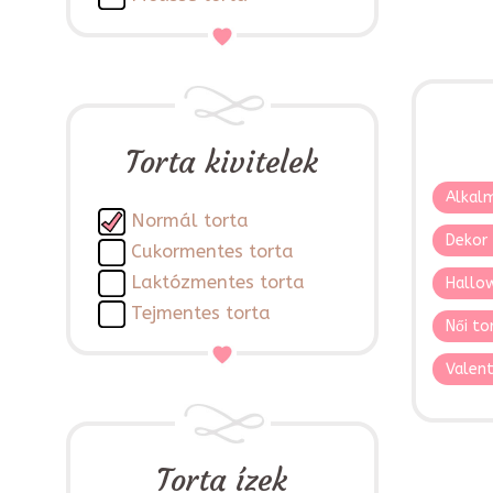
Torta kivitelek
Alkalm
Normál torta
Dekor 
Cukormentes torta
Laktózmentes torta
Hallo
Tejmentes torta
Női to
Valent
Torta ízek