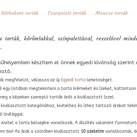
Körbekent torták
Csurgatott torták
Mousse torták
 torták, körömlakkal, színpalettával, reszelővel min
.
űhelyemben készítem el önnek egyedi kívánság szerint 
ható.
ál megfelelőt, válassza az új
Egyedi torta
lehetőséget.
é egy listában megtekinteni a torta krémeket és ízeket, kattintson
meg a képeken szereplő torták árát a kiválasztott ízzel.
kiválasztott kategóriához, kivitelhez és ízhez tartozó árakat tek
 ízvilággal:
A kivitel a torta belsejére vonatkozik. A díszítés valamint forma
em bio! Az árak a szűrőben kiválasztott
10 szeletre
vonatkoznak, do