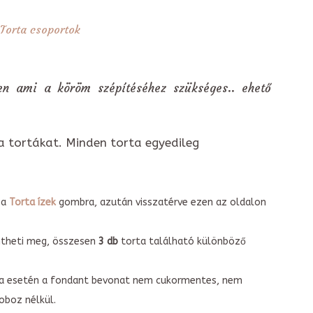
Torta csoportok
den ami a köröm szépítéséhez szükséges.. ehető
a tortákat. Minden torta egyedileg
 a
Torta ízek
gombra, azután visszatérve ezen az oldalon
intheti meg, összesen
3 db
torta található különböző
torta esetén a fondant bevonat nem cukormentes, nem
boz nélkül.