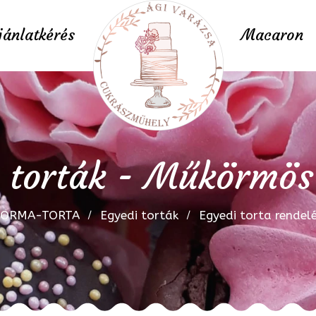
jánlatkérés
Macaron
 torták - Műkörmös
FORMA-TORTA
Egyedi torták
Egyedi torta rendel