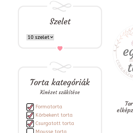
Szelet
Torta kategóriák
Kinézet szűkítése
To
Formatorta
elkép
Körbekent torta
Csurgatott torta
Mousse torta