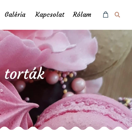
Galéria
Kapcsolat
Rólam
 torták
és