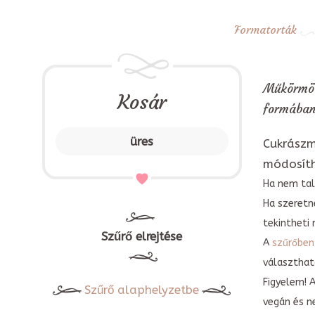
Formatorták
Műkörmös
Kosár
formában
üres
Cukrászm
módosít
Ha nem tal
Ha szeretn
tekintheti 
Szűrő elrejtése
A
szűrőben
választható
Figyelem! 
Szűrő alaphelyzetbe
vegán és n