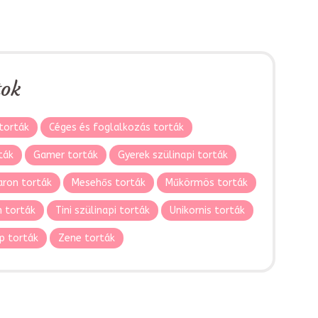
tok
torták
Céges és foglalkozás torták
ták
Gamer torták
Gyerek szülinapi torták
ron torták
Mesehős torták
Műkörmös torták
 torták
Tini szülinapi torták
Unikornis torták
p torták
Zene torták