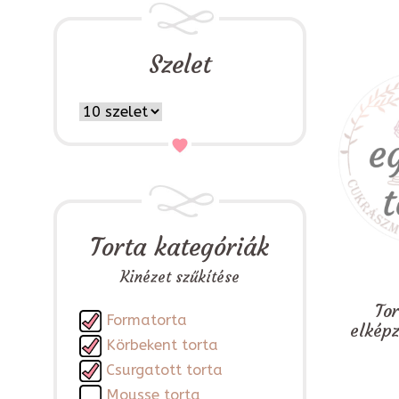
Szelet
Torta kategóriák
Kinézet szűkítése
To
Formatorta
elkép
Körbekent torta
Csurgatott torta
Mousse torta