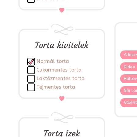
Torta kivitelek
Alkalm
Normál torta
Dekor 
Cukormentes torta
Laktózmentes torta
Hallo
Tejmentes torta
Női to
Valent
Torta ízek