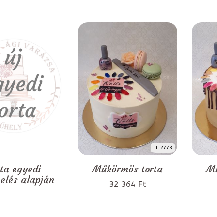
id: 2778
rta egyedi
Műkörmös torta
Mű
zelés alapján
32 364 Ft