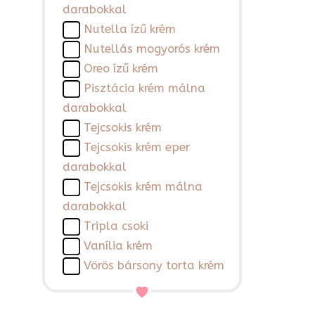
darabokkal
Nutella ízű krém
Nutellás mogyorós krém
Oreo ízű krém
Pisztácia krém málna
darabokkal
Tejcsokis krém
Tejcsokis krém eper
darabokkal
Tejcsokis krém málna
darabokkal
Tripla csoki
Vanília krém
Vörös bársony torta krém