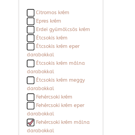
Citromos krém
Epres krém
Erdei gyümölcsös krém
Étcsokis krém
Étcsokis krém eper
darabokkal
Étcsokis krém málna
darabokkal
Étcsokis krém meggy
darabokkal
Fehércsoki krém
Fehércsoki krém eper
darabokkal
Fehércsoki krém málna
darabokkal