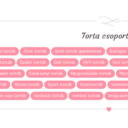
Torta csopor
i torták
Állat torták
Autó torták gyerekeknek
Ballagás 
torták
Épület torták
Étel torták
Férfi torták
Foci tor
ween torták
Karácsonyi torták
Kikapcsolódás torták
Maca
rták
Rózsa torták
Sport torták
Számtorták
Szerelem
in napi torták
Varázsló torták
Varrónő torták
Virágcseré