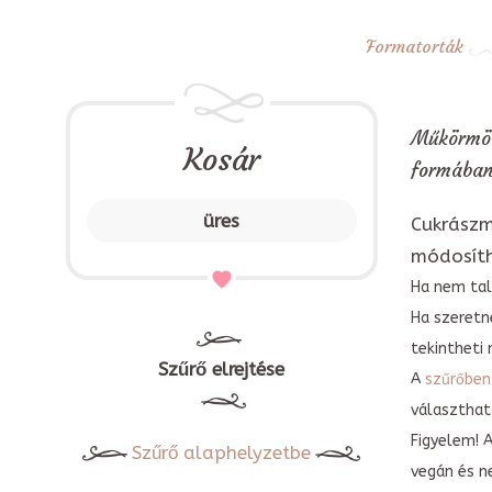
Formatorták
Műkörmös
Kosár
formában
üres
Cukrászm
módosít
Ha nem tal
Ha szeretn
tekintheti 
Szűrő elrejtése
A
szűrőben
választható
Figyelem! 
Szűrő alaphelyzetbe
vegán és n