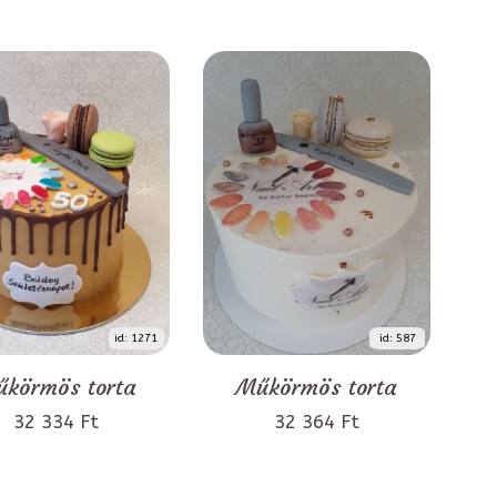
id: 1271
id: 587
körmös torta
Műkörmös torta
32 334 Ft
32 364 Ft