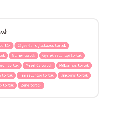
tok
torták
Céges és foglalkozás torták
ták
Gamer torták
Gyerek szülinapi torták
ron torták
Mesehős torták
Műkörmös torták
 torták
Tini szülinapi torták
Unikornis torták
p torták
Zene torták