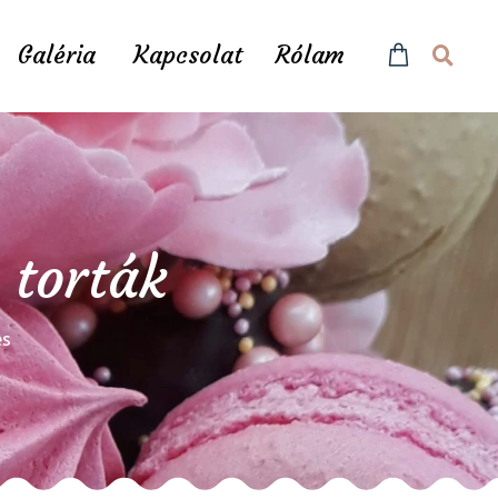
Galéria
Kapcsolat
Rólam
 torták
és