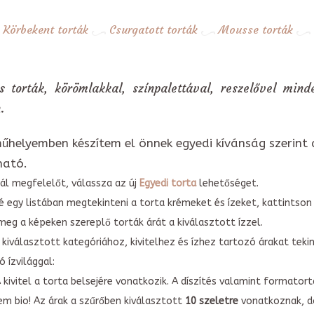
Körbekent torták
Csurgatott torták
Mousse torták
 torták, körömlakkal, színpalettával, reszelővel min
.
űhelyemben készítem el önnek egyedi kívánság szerint 
ható.
ál megfelelőt, válassza az új
Egyedi torta
lehetőséget.
é egy listában megtekinteni a torta krémeket és ízeket, kattintson
meg a képeken szereplő torták árát a kiválasztott ízzel.
kiválasztott kategóriához, kivitelhez és ízhez tartozó árakat tek
 ízvilággal:
A kivitel a torta belsejére vonatkozik. A díszítés valamint forma
em bio! Az árak a szűrőben kiválasztott
10 szeletre
vonatkoznak, do