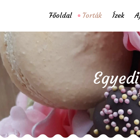
Főoldal
Torták
Ízek
A
Egyedi