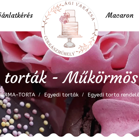
jánlatkérés
Macaron
 torták - Műkörmös
FORMA-TORTA
Egyedi torták
Egyedi torta rendel