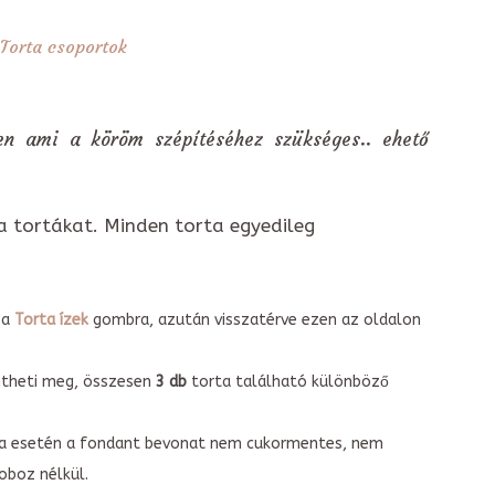
Torta csoportok
den ami a köröm szépítéséhez szükséges.. ehető
a tortákat. Minden torta egyedileg
 a
Torta ízek
gombra, azután visszatérve ezen az oldalon
intheti meg, összesen
3 db
torta található különböző
torta esetén a fondant bevonat nem cukormentes, nem
boz nélkül.