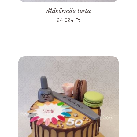
Műkörmös torta
24 024 Ft