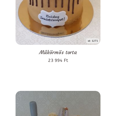
id: 1271
Műkörmös torta
23 994 Ft