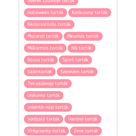
Gyerek szülinapi torták
Halloween torták
Karácsonyi torták
Kikapcsolódás torták
Macaron torták
Mesehős torták
Műkörmös torták
Női torták
Rózsa torták
Sport torták
Számtorták
Szerelem torták
Tini szülinapi torták
Unikornis torták
Valentin napi torták
Varázsló torták
Varrónő torták
Virágcserép torták
Zene torták