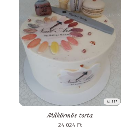
id: 587
Műkörmös torta
24 024 Ft