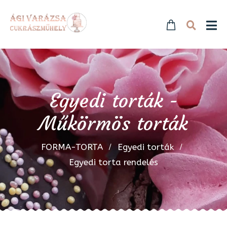
Egyedi torták -
Műkörmös torták
FORMA-TORTA
Egyedi torták
Egyedi torta rendelés