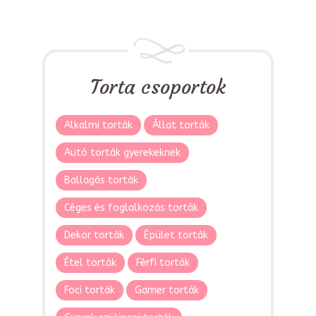
Torta csoportok
Alkalmi torták
Állat torták
Autó torták gyerekeknek
Ballagás torták
Céges és foglalkozás torták
Dekor torták
Épület torták
Étel torták
Férfi torták
Foci torták
Gamer torták