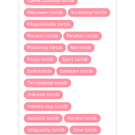
Gyerek szülinapi torták
Halloween torták
Karácsonyi torták
Kikapcsolódás torták
Macaron torták
Mesehős torták
Műkörmös torták
Női torták
Rózsa torták
Sport torták
Számtorták
Szerelem torták
Tini szülinapi torták
Unikornis torták
Valentin napi torták
Varázsló torták
Varrónő torták
Virágcserép torták
Zene torták