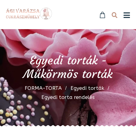
Egyedi torták -
Műkörmös torták
FORMA-TORTA
Egyedi torták
Egyedi torta rendelés