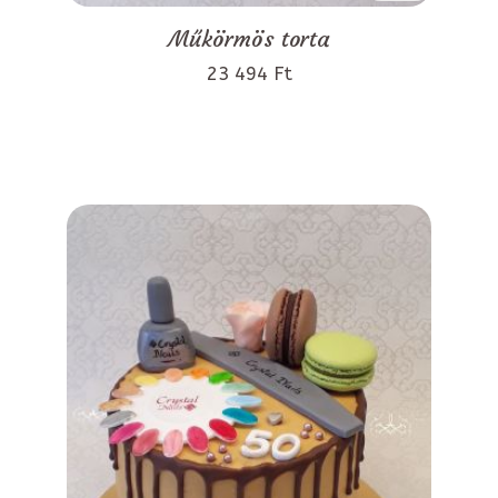
Műkörmös torta
23 494 Ft