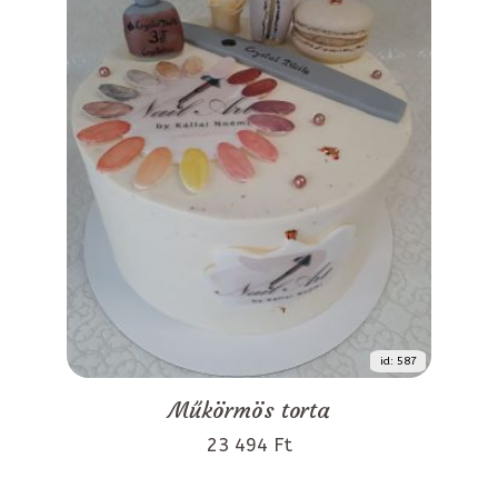
id: 587
Műkörmös torta
23 494 Ft