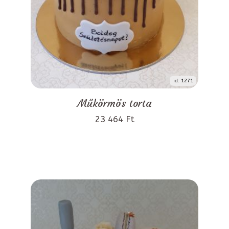
id: 1271
Műkörmös torta
23 464 Ft