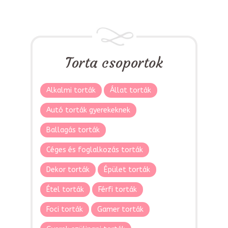
Torta csoportok
Alkalmi torták
Állat torták
Autó torták gyerekeknek
Ballagás torták
Céges és foglalkozás torták
Dekor torták
Épület torták
Étel torták
Férfi torták
Foci torták
Gamer torták