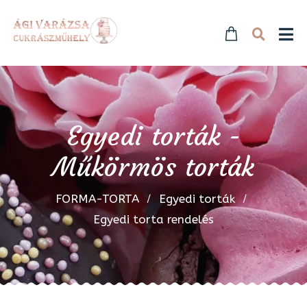
Egyedi torták -
Műkörmös torták
FORMA-TORTA
Egyedi torták
Egyedi torta rendelés