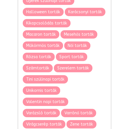
Gyerek szülinapi torták
Halloween torták
Karácsonyi torták
Kikapcsolódás torták
Macaron torták
Mesehős torták
Műkörmös torták
Női torták
Rózsa torták
Sport torták
Számtorták
Szerelem torták
Tini szülinapi torták
Unikornis torták
Valentin napi torták
Varázsló torták
Varrónő torták
Virágcserép torták
Zene torták