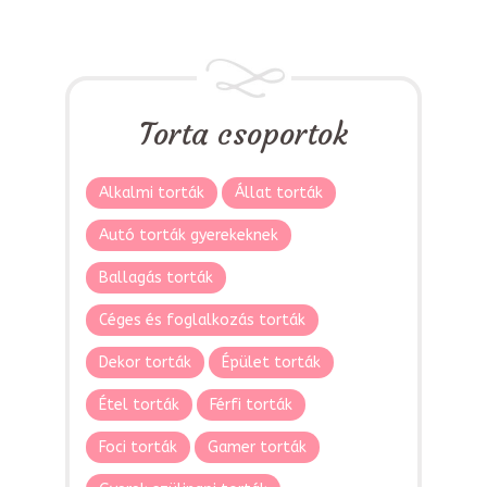
Torta csoportok
Alkalmi torták
Állat torták
Autó torták gyerekeknek
Ballagás torták
Céges és foglalkozás torták
Dekor torták
Épület torták
Étel torták
Férfi torták
Foci torták
Gamer torták