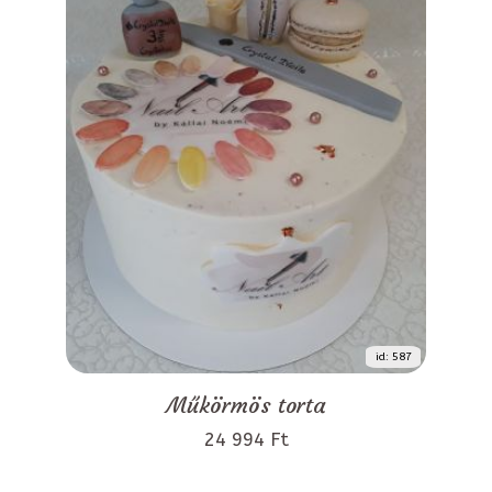
id: 587
Műkörmös torta
24 994 Ft