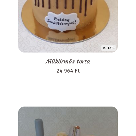
id: 1271
Műkörmös torta
24 964 Ft