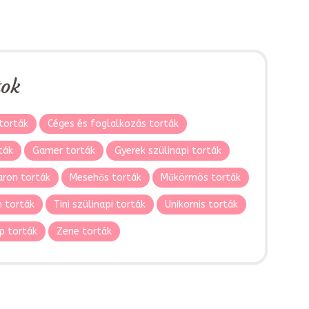
tok
torták
Céges és foglalkozás torták
ták
Gamer torták
Gyerek szülinapi torták
ron torták
Mesehős torták
Műkörmös torták
 torták
Tini szülinapi torták
Unikornis torták
p torták
Zene torták