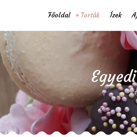
Főoldal
Torták
Ízek
A
Egyedi