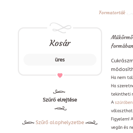
Formatorták
Műkörmös
Kosár
formában
üres
Cukrászm
módosít
Ha nem tal
Ha szeretn
tekintheti 
Szűrő elrejtése
A
szűrőben
választható
Figyelem! 
Szűrő alaphelyzetbe
vegán és n