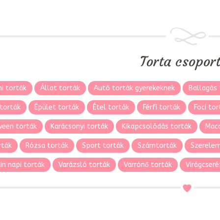
Torta csopor
i torták
Állat torták
Autó torták gyerekeknek
Ballagás 
torták
Épület torták
Étel torták
Férfi torták
Foci tor
ween torták
Karácsonyi torták
Kikapcsolódás torták
Maca
rták
Rózsa torták
Sport torták
Számtorták
Szerelem
in napi torták
Varázsló torták
Varrónő torták
Virágcseré