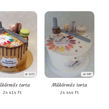
id: 1271
id: 587
körmös torta
Műkörmös torta
24 414 Ft
24 444 Ft