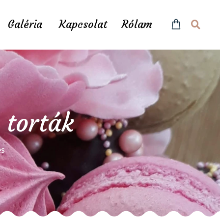
Galéria
Kapcsolat
Rólam
 torták
és