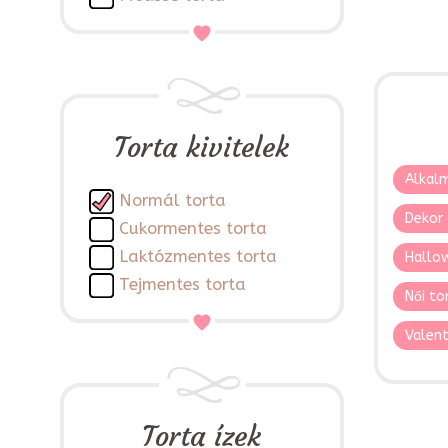
Torta kivitelek
Alkalm
Normál torta
Dekor 
Cukormentes torta
Laktózmentes torta
Hallo
Tejmentes torta
Női to
Valent
Torta ízek