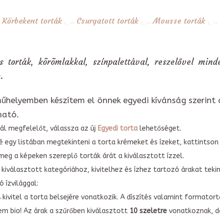
Körbekent torták
Csurgatott torták
Mousse torták
 torták, körömlakkal, színpalettával, reszelővel min
.
űhelyemben készítem el önnek egyedi kívánság szerint 
ható.
ál megfelelőt, válassza az új
Egyedi torta
lehetőséget.
é egy listában megtekinteni a torta krémeket és ízeket, kattintson
meg a képeken szereplő torták árát a kiválasztott ízzel.
kiválasztott kategóriához, kivitelhez és ízhez tartozó árakat tek
 ízvilággal:
A kivitel a torta belsejére vonatkozik. A díszítés valamint forma
em bio! Az árak a szűrőben kiválasztott
10 szeletre
vonatkoznak, do