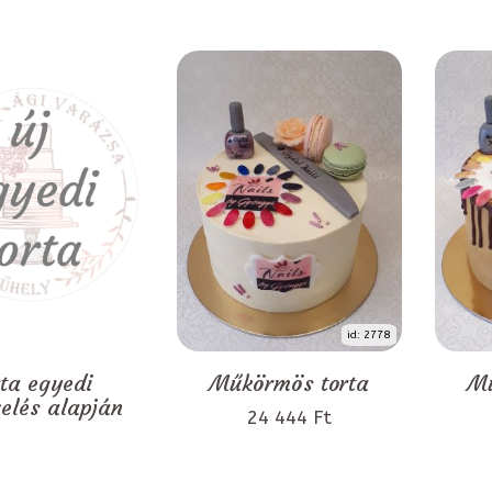
id: 2778
rta egyedi
Műkörmös torta
Mű
zelés alapján
24 444 Ft