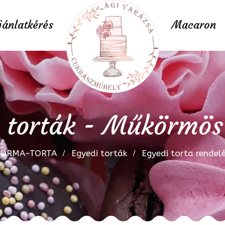
jánlatkérés
Macaron
 torták - Műkörmös
FORMA-TORTA
Egyedi torták
Egyedi torta rendel