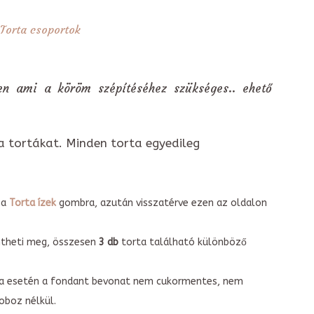
Torta csoportok
den ami a köröm szépítéséhez szükséges.. ehető
a tortákat. Minden torta egyedileg
 a
Torta ízek
gombra, azután visszatérve ezen az oldalon
intheti meg, összesen
3 db
torta található különböző
torta esetén a fondant bevonat nem cukormentes, nem
boz nélkül.