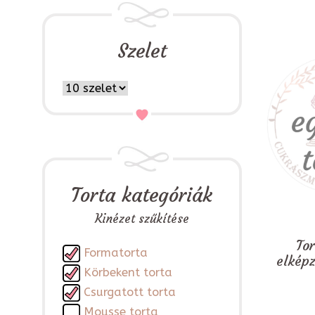
Szelet
Torta kategóriák
Kinézet szűkítése
To
Formatorta
elkép
Körbekent torta
Csurgatott torta
Mousse torta