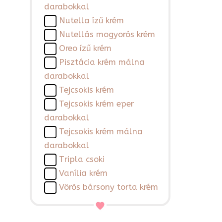
darabokkal
Nutella ízű krém
Nutellás mogyorós krém
Oreo ízű krém
Pisztácia krém málna
darabokkal
Tejcsokis krém
Tejcsokis krém eper
darabokkal
Tejcsokis krém málna
darabokkal
Tripla csoki
Vanília krém
Vörös bársony torta krém