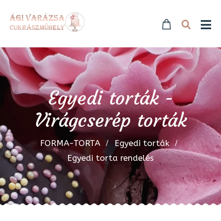
Egyedi torták -
Virágcserép torták
FORMA-TORTA
Egyedi torták
Egyedi torta rendelés