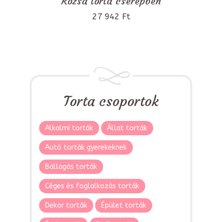
Rózsa torta cserépben
27 942 Ft
Torta csoportok
Alkalmi torták
Állat torták
Autó torták gyerekeknek
Ballagás torták
Céges és foglalkozás torták
Dekor torták
Épület torták