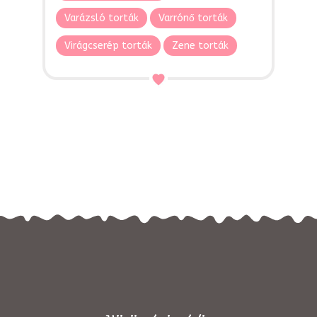
Varázsló torták
Varrónő torták
Virágcserép torták
Zene torták