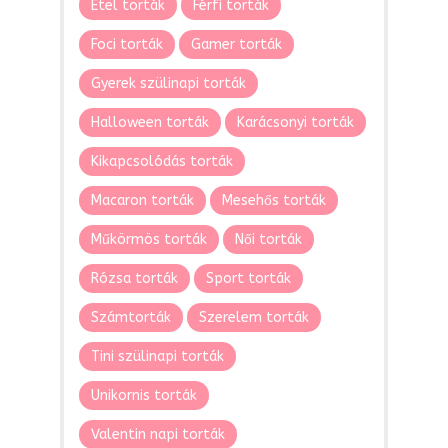
Étel torták
Férfi torták
Foci torták
Gamer torták
Gyerek szülinapi torták
Halloween torták
Karácsonyi torták
Kikapcsolódás torták
Macaron torták
Mesehős torták
Műkörmös torták
Női torták
Rózsa torták
Sport torták
Számtorták
Szerelem torták
Tini szülinapi torták
Unikornis torták
Valentin napi torták